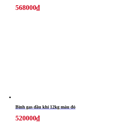
568000₫
Bình gas dầu khí 12kg màu đỏ
520000₫