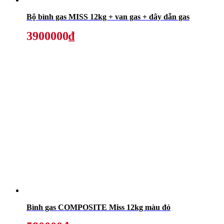
Bộ bình gas MISS 12kg + van gas + dây dẫn gas
3900000₫
Bình gas COMPOSITE Miss 12kg màu đỏ