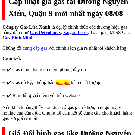
Cập nhật giá gas tại Đường Nguyễn
Xiển, Quận 9 mới nhất ngày 08/08
Công ty Gas Lửa Xanh
là đại lý chính thức các thương hiệu gas
hàng đầu như
Gas Petrolimex
,
Saigon Petro
, Total gas, MISS Gas,
Gas Bình Minh
…
Chúng tôi
cung cấp gas
với chính sách giá rẻ nhất tới khách hàng.
Cam kết:
✅✔️ Gas chính hãng có niêm phong đầy đủ
✅✔️ Gas đủ ký, không bán
gas giả
kém chất lượng
✅✔️ Bán đúng giá niêm yết trên website
Nếu khách hàng thấy nơi khác có gas giá rẻ hơn, hãy gọi ngay
hotline của cúng tôi. Chúng tôi cam kết sẽ cung cấp cho khách hàng
gas với giá rẻ nhất
Giá Đổi bình gas 6kg Đường Nguyễn