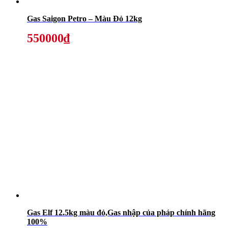
Gas Saigon Petro – Màu Đỏ 12kg
550000₫
Gas Elf 12.5kg màu đỏ,Gas nhập của pháp chính hãng
100%