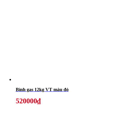
Bình gas 12kg VT màu đỏ
520000₫