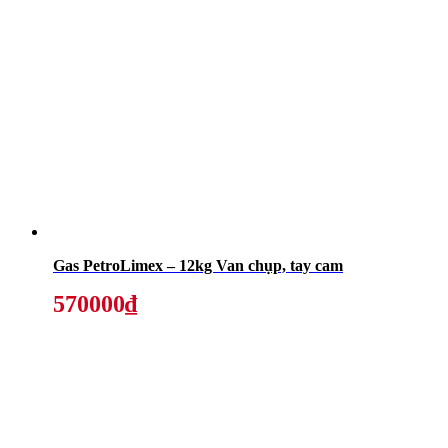
Gas PetroLimex – 12kg Van chụp, tay cam
570000₫