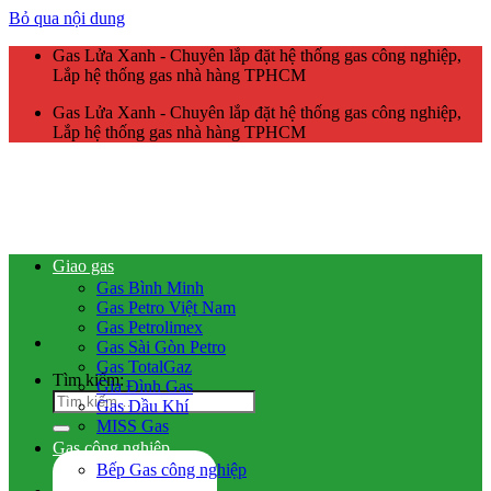
Bỏ qua nội dung
Gas Lửa Xanh - Chuyên lắp đặt hệ thống gas công nghiệp,
Lắp hệ thống gas nhà hàng TPHCM
Gas Lửa Xanh - Chuyên lắp đặt hệ thống gas công nghiệp,
Lắp hệ thống gas nhà hàng TPHCM
Giao gas
Gas Bình Minh
Gas Petro Việt Nam
Gas Petrolimex
Gas Sài Gòn Petro
Gas TotalGaz
Tìm kiếm:
Gia Đình Gas
Gas Dầu Khí
MISS Gas
Gas công nghiệp
Bếp Gas công nghiệp