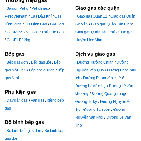
Thương Hiệu gas
Giao gas các quận
Saigon Petro
Petrolimex
PetroVietnam
Gas Dầu Khí
Gas
Giao gas Quận 12
Giao gas Quận
Bình Minh
Gia Đình Gas
Gas Total
Gò Vấp
Giao gas Quận Tân Bình
Gas MISS
VT Gas
Thủ Đức Gas
Giao gas Quận Tân Phú
Giao gas
Gas ELF 12kg
Huyện Hóc Môn
Bếp gas
Dịch vụ giao gas
Bếp gas đơn
Bếp gas đôi
Bếp
Đường Trường Chinh
Đường
gas mặt kính
Bếp gas du lịch
Bếp
Nguyễn Văn Quá
Đường Phan huy
gas Mini
ích
Đường Pham văn chiêu
Đường Lê đức thọ
Đường Lê văn
Phụ kiện gas
khương
Đường Quang trung
Dây dẫn gas
Van gas
kiềng bếp
Đường Tô ký
Đường Nguyễn Ảnh
gas
thủ
Đường Tân sơn
Đường
Nguyễn văn khối
Đường Lê Văn
Bộ bình bếp gas
Thọ
Bộ bình bếp gas đơn
Bộ bình bếp
gas đôi