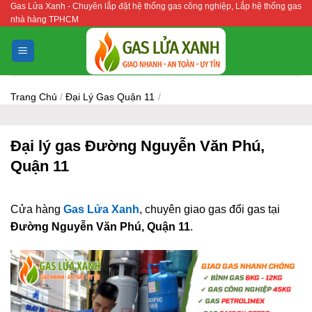
Gas Lửa Xanh - Chuyên lắp đặt hệ thống gas công nghiệp, Lắp hệ thống gas
Bỏ
nhà hàng TPHCM
qua
nội
dung
Trang Chủ
/
Đại Lý Gas Quận 11
/
Đại lý gas Đường Nguyễn Văn Phú,
Quận 11
Cửa hàng
Gas Lửa Xanh
, chuyên giao gas đổi gas tại
Đường Nguyễn Văn Phú, Quận 11
.