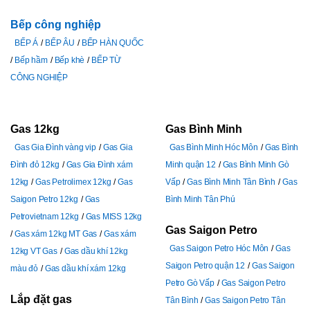
Bếp công nghiệp
BẾP Á
BẾP ÂU
BẾP HÀN QUỐC
Bếp hầm
Bếp khè
BẾP TỪ
CÔNG NGHIỆP
Gas 12kg
Gas Bình Minh
Gas Gia Đình vàng vip
Gas Gia
Gas Bình Minh Hóc Môn
Gas Bình
Đình đỏ 12kg
Gas Gia Đình xám
Minh quận 12
Gas Bình Minh Gò
12kg
Gas Petrolimex 12kg
Gas
Vấp
Gas Bình Minh Tân Bình
Gas
Saigon Petro 12kg
Gas
Bình Minh Tân Phú
Petrovietnam 12kg
Gas MISS 12kg
Gas Saigon Petro
Gas xám 12kg MT Gas
Gas xám
Gas Saigon Petro Hóc Môn
Gas
12kg VT Gas
Gas dầu khí 12kg
Saigon Petro quận 12
Gas Saigon
màu đỏ
Gas dầu khí xám 12kg
Petro Gò Vấp
Gas Saigon Petro
Lắp đặt gas
Tân Bình
Gas Saigon Petro Tân