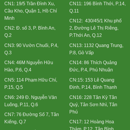
CN1: 19/5 Trần Đình Xu,
CN11: 196 Bình Thới, P.14,
Cầu Kho, Quận 1, Hồ Chí
Q.11
Minh
CN12: 430/45/1 Khu phố
CN2: Đ. số 3, P. Bình An,
2, Đường Lê Thị Riêng,
Q.2
P.Thới An, Q.12
CN3: 90 Vườn Chuối, P.4,
CN13: 1132 Quang Trung,
Q.3
P.8, Gò Vấp
CN4: 46M Nguyễn Hữu
CN14: 86 Thích Quảng
Hào, P.6, Q.4
Đức, P.4, Phú Nhuận
CN5: 114 Phạm Hữu Chí,
CN:15: 153 Lê Quang
P.15, Q.5
Định, P.14, Bình Thạnh
CN6: 249 Đ. Nguyễn Văn
CN16: 228 Tân Kỳ Tân
Luông, P.11, Q.6
Quý, Tân Sơn Nhì, Tân
Phú
CN7: 76 Đường Số 7, Tân
Kiểng, Q.7
CN17: 12 Hoàng Hoa
Thám, P.12, Tân Bình