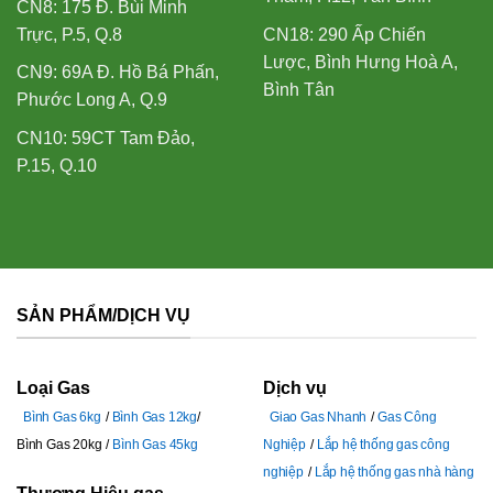
CN8: 175 Đ. Bùi Minh
Trực, P.5, Q.8
CN18: 290 Ấp Chiến
Lược, Bình Hưng Hoà A,
CN9: 69A Đ. Hồ Bá Phấn,
Bình Tân
Phước Long A, Q.9
CN10: 59CT Tam Đảo,
P.15, Q.10
SẢN PHẨM/DỊCH VỤ
Loại Gas
Dịch vụ
Bình Gas 6kg
Bình Gas 12kg
Giao Gas Nhanh
Gas Công
Bình Gas 20kg
Bình Gas 45kg
Nghiệp
Lắp hệ thống gas công
nghiệp
Lắp hệ thống gas nhà hàng