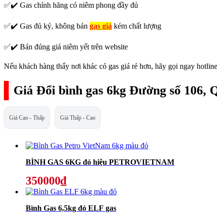
✅✔️ Gas chính hãng có niêm phong đầy đủ
✅✔️ Gas đủ ký, không bán
gas giả
kém chất lượng
✅✔️ Bán đúng giá niêm yết trên website
Nếu khách hàng thấy nơi khác có gas giá rẻ hơn, hãy gọi ngay hotline
Giá Đổi bình gas 6kg Đường số 106, 
Giá Cao - Thấp
Giá Thấp - Cao
BÌNH GAS 6KG đỏ hiệu PETROVIETNAM
350000₫
Bình Gas 6,5kg đỏ ELF gas