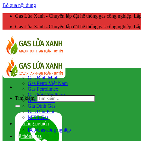
Bỏ qua nội dung
Gas Lửa Xanh - Chuyên lắp đặt hệ thống gas công nghiệp, L
Gas Lửa Xanh - Chuyên lắp đặt hệ thống gas công nghiệp, L
Giao gas
Gas Bình Minh
Gas Petro Việt Nam
Gas Petrolimex
Gas Sài Gòn Petro
Tìm kiếm:
Gas TotalGaz
Gia Đình Gas
Gas Dầu Khí
MISS Gas
Gas công nghiệp
Bếp Gas công nghiệp
Hệ thống gas