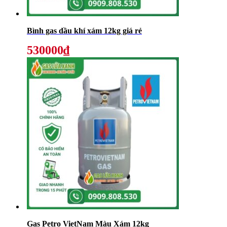
Bình gas dầu khí xám 12kg giá rẻ
530000₫
Gas Petro VietNam Màu Xám 12kg