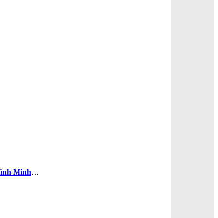
ình Minh
…