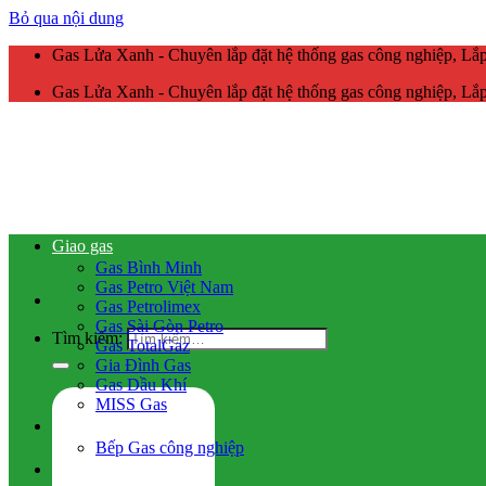
Bỏ qua nội dung
Gas Lửa Xanh - Chuyên lắp đặt hệ thống gas công nghiệp, L
Gas Lửa Xanh - Chuyên lắp đặt hệ thống gas công nghiệp, L
Giao gas
Gas Bình Minh
Gas Petro Việt Nam
Gas Petrolimex
Gas Sài Gòn Petro
Tìm kiếm:
Gas TotalGaz
Gia Đình Gas
Gas Dầu Khí
MISS Gas
Gas công nghiệp
Bếp Gas công nghiệp
Hệ thống gas