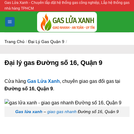
Gas Lửa Xanh - Chuyên lắp đặt hệ thống gas công nghiệp, Lắp hệ thống gas
Bỏ
nhà hàng TPHCM
qua
nội
dung
Trang Chủ
/
Đại Lý Gas Quận 9
/
Đại lý gas Đường số 16, Quận 9
Cửa hàng
Gas Lửa Xanh
, chuyên giao gas đổi gas tại
Đường số 16, Quận 9
.
Gas lửa xanh
–
giao gas nhanh
Đường số 16, Quận 9