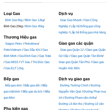
Loại Gas
Dịch vụ
Bình Gas 6kg
Bình Gas 12kg
Giao Gas Nhanh
Gas Công
Bình Gas 20kg
Bình Gas 45kg
Nghiệp
Lắp hệ thống gas công
nghiệp
Lắp hệ thống gas nhà hàng
Thương Hiệu gas
Giao gas các quận
Saigon Petro
Petrolimex
PetroVietnam
Gas Dầu Khí
Gas
Giao gas Quận 12
Giao gas Quận
Bình Minh
Gia Đình Gas
Gas Total
Gò Vấp
Giao gas Quận Tân Bình
Gas MISS
VT Gas
Thủ Đức Gas
Giao gas Quận Tân Phú
Giao gas
Gas ELF 12kg
Huyện Hóc Môn
Bếp gas
Dịch vụ giao gas
Bếp gas đơn
Bếp gas đôi
Bếp
Đường Trường Chinh
Đường
gas mặt kính
Bếp gas du lịch
Bếp
Nguyễn Văn Quá
Đường Phan huy
gas Mini
ích
Đường Pham văn chiêu
Đường Lê đức thọ
Đường Lê văn
Phụ kiện gas