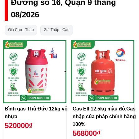
Đường số 16, Quận 9 tháng
08/2026
Giá Cao - Thấp
Giá Thấp - Cao
Bình gas Thủ Đức 12kg vỏ
Gas Elf 12.5kg màu đỏ,Gas
nhựa
nhập của pháp chính hãng
520000₫
100%
568000₫