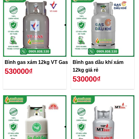
Bình gas xám 12kg VT Gas
Bình gas dầu khí xám
530000₫
12kg giá rẻ
530000₫