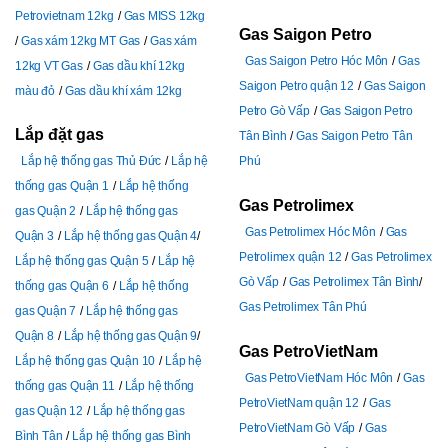
Petrovietnam 12kg
Gas MISS 12kg
Gas Saigon Petro
Gas xám 12kg MT Gas
Gas xám
Gas Saigon Petro Hóc Môn
Gas
12kg VT Gas
Gas dầu khí 12kg
Saigon Petro quận 12
Gas Saigon
màu đỏ
Gas dầu khí xám 12kg
Petro Gò Vấp
Gas Saigon Petro
Lắp đặt gas
Tân Bình
Gas Saigon Petro Tân
Lắp hệ thống gas Thủ Đức
Lắp hệ
Phú
thống gas Quận 1
Lắp hệ thống
Gas Petrolimex
gas Quận 2
Lắp hệ thống gas
Gas Petrolimex Hóc Môn
Gas
Quận 3
Lắp hệ thống gas Quận 4
Petrolimex quận 12
Gas Petrolimex
Lắp hệ thống gas Quận 5
Lắp hệ
Gò Vấp
Gas Petrolimex Tân Bình
thống gas Quận 6
Lắp hệ thống
Gas Petrolimex Tân Phú
gas Quận 7
Lắp hệ thống gas
Quận 8
Lắp hệ thống gas Quận 9
Gas PetroVietNam
Lắp hệ thống gas Quận 10
Lắp hệ
Gas PetroVietNam Hóc Môn
Gas
thống gas Quận 11
Lắp hệ thống
PetroVietNam quận 12
Gas
gas Quận 12
Lắp hệ thống gas
PetroVietNam Gò Vấp
Gas
Bình Tân
Lắp hệ thống gas Bình