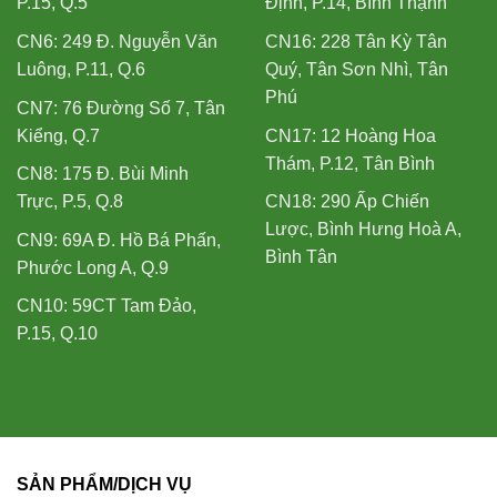
P.15, Q.5
Định, P.14, Bình Thạnh
CN6: 249 Đ. Nguyễn Văn
CN16: 228 Tân Kỳ Tân
Luông, P.11, Q.6
Quý, Tân Sơn Nhì, Tân
Phú
CN7: 76 Đường Số 7, Tân
Kiểng, Q.7
CN17: 12 Hoàng Hoa
Thám, P.12, Tân Bình
CN8: 175 Đ. Bùi Minh
Trực, P.5, Q.8
CN18: 290 Ấp Chiến
Lược, Bình Hưng Hoà A,
CN9: 69A Đ. Hồ Bá Phấn,
Bình Tân
Phước Long A, Q.9
CN10: 59CT Tam Đảo,
P.15, Q.10
SẢN PHẨM/DỊCH VỤ