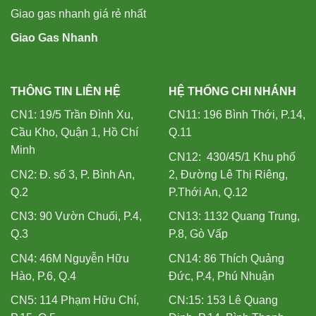
Giao gas nhanh giá rẻ nhất
Giao Gas Nhanh
THÔNG TIN LIÊN HỆ
HỆ THỐNG CHI NHÁNH
CN1: 19/5 Trần Đình Xu,
CN11: 196 Bình Thới, P.14,
Cầu Kho, Quận 1, Hồ Chí
Q.11
Minh
CN12: 430/45/1 Khu phố
CN2: Đ. số 3, P. Bình An,
2, Đường Lê Thị Riêng,
Q.2
P.Thới An, Q.12
CN3: 90 Vườn Chuối, P.4,
CN13: 1132 Quang Trung,
Q.3
P.8, Gò Vấp
CN4: 46M Nguyễn Hữu
CN14: 86 Thích Quảng
Hào, P.6, Q.4
Đức, P.4, Phú Nhuận
CN5: 114 Phạm Hữu Chí,
CN:15: 153 Lê Quang