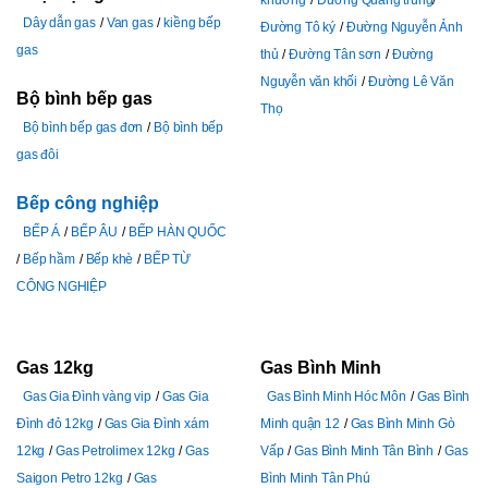
khương
Đường Quang trung
Dây dẫn gas
Van gas
kiềng bếp
Đường Tô ký
Đường Nguyễn Ảnh
gas
thủ
Đường Tân sơn
Đường
Nguyễn văn khối
Đường Lê Văn
Bộ bình bếp gas
Thọ
Bộ bình bếp gas đơn
Bộ bình bếp
gas đôi
Bếp công nghiệp
BẾP Á
BẾP ÂU
BẾP HÀN QUỐC
Bếp hầm
Bếp khè
BẾP TỪ
CÔNG NGHIỆP
Gas 12kg
Gas Bình Minh
Gas Gia Đình vàng vip
Gas Gia
Gas Bình Minh Hóc Môn
Gas Bình
Đình đỏ 12kg
Gas Gia Đình xám
Minh quận 12
Gas Bình Minh Gò
12kg
Gas Petrolimex 12kg
Gas
Vấp
Gas Bình Minh Tân Bình
Gas
Saigon Petro 12kg
Gas
Bình Minh Tân Phú