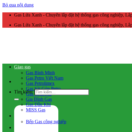
Bỏ qua nội dung
Gas Lửa Xanh - Chuyên lắp đặt hệ thống gas công nghiệp, L
Gas Lửa Xanh - Chuyên lắp đặt hệ thống gas công nghiệp, L
Giao gas
Gas Bình Minh
Gas Petro Việt Nam
Gas Petrolimex
Gas Sài Gòn Petro
Tìm kiếm:
Gas TotalGaz
Gia Đình Gas
Gas Dầu Khí
MISS Gas
Gas công nghiệp
Bếp Gas công nghiệp
Hệ thống gas