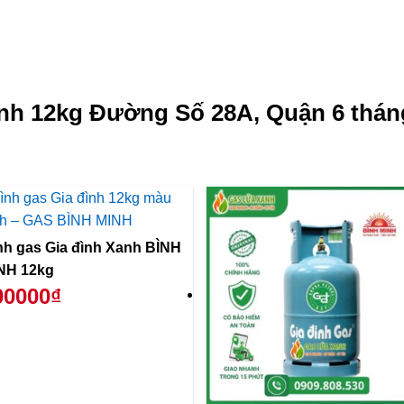
nh 12kg Đường Số 28A, Quận 6 thán
̀nh gas Gia đình Xanh BÌNH
NH 12kg
00000₫