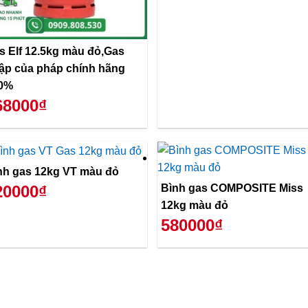
s Elf 12.5kg màu đỏ,Gas
ập của pháp chính hãng
0%
68000₫
nh gas 12kg VT màu đỏ
Bình gas COMPOSITE Miss
20000₫
12kg màu đỏ
580000₫