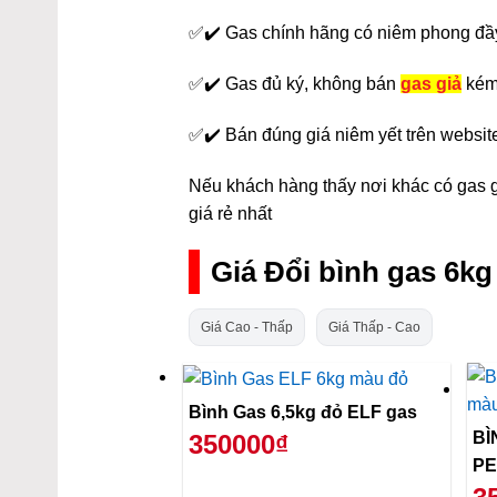
✅✔️ Gas chính hãng có niêm phong đầ
✅✔️ Gas đủ ký, không bán
gas giả
kém
✅✔️ Bán đúng giá niêm yết trên websit
Nếu khách hàng thấy nơi khác có gas gi
giá rẻ nhất
Giá Đổi bình gas 6k
Giá Cao - Thấp
Giá Thấp - Cao
Bình Gas 6,5kg đỏ ELF gas
BÌ
350000₫
PE