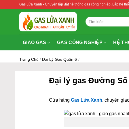
Bỏ
Gas Lửa Xanh - Chuyên lắp đặt hệ thống gas công nghiệp, Lắp hệ 
qua
nội
Tìm
dung
kiếm:
GIAO GAS
GAS CÔNG NGHIỆP
HỆ TH
Trang Chủ
/
Đại Lý Gas Quận 6
/
Đại lý gas Đường Số
Cửa hàng
Gas Lửa Xanh
, chuyên giao