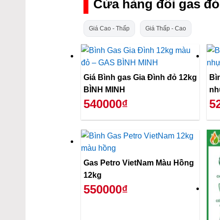
Cửa hàng đổi gas đỏ
Giá Cao - Thấp
Giá Thấp - Cao
Giá Bình gas Gia Đình đỏ 12kg
Bì
BÌNH MINH
nh
540000₫
5
Gas Petro VietNam Màu Hồng
12kg
550000₫