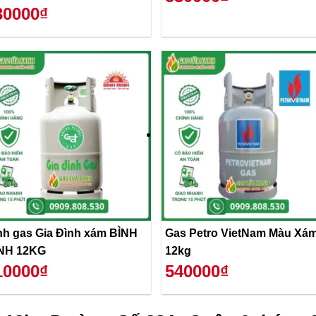
30000₫
nh gas Gia Đình xám BÌNH
Gas Petro VietNam Màu Xá
NH 12KG
12kg
10000₫
540000₫