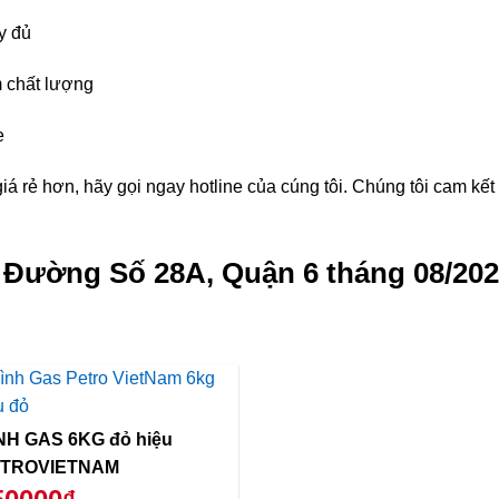
y đủ
 chất lượng
e
á rẻ hơn, hãy gọi ngay hotline của cúng tôi. Chúng tôi cam kế
g Đường Số 28A, Quận 6 tháng 08/20
NH GAS 6KG đỏ hiệu
TROVIETNAM