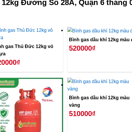
 12kg Đường Số 28A, Quận 6 tháng 
Bình gas dầu khí 12kg màu 
nh gas Thủ Đức 12kg vỏ
520000₫
ựa
20000₫
Bình gas dầu khí 12kg màu
vàng
510000₫