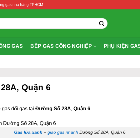
thống gas nhà hàng TPHCM
ỐNG GAS
BẾP GAS CÔNG NGHIỆP
PHỤ KIỆN GA
 28A, Quận 6
 gas đổi gas tại
Đường Số 28A, Quận 6
.
Gas lửa xanh
–
giao gas nhanh
Đường Số 28A, Quận 6