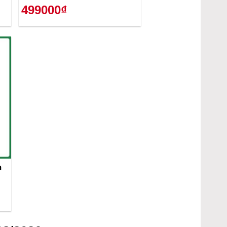
499000₫
m