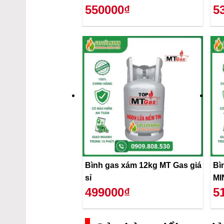
550000₫
5
Bình gas xám 12kg MT Gas giá
Bì
sỉ
MI
499000₫
5