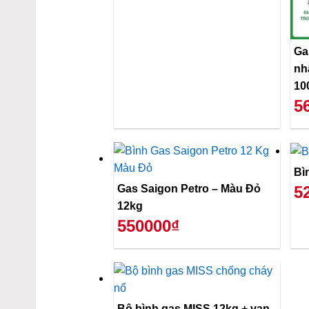
Ga
nh
10
5
Bì
Gas Saigon Petro – Màu Đỏ
5
12kg
550000₫
Bộ bình gas MISS 12kg + van