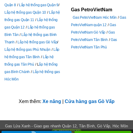
Quận 8
Lắp hệ thống gas Quận 9
Gas PetroVietNam
Lắp hệ thống gas Quận 10
Lắp hệ
Gas PetroVietNam Hóc Môn
Gas
thống gas Quận 11
Lắp hệ thống
PetroVietNam quận 12
Gas
gas Quận 12
Lắp hệ thống gas
PetroVietNam Gò Vấp
Gas
Bình Tân
Lắp hệ thống gas Bình
PetroVietNam Tân Bình
Gas
Thạnh
Lắp hệ thống gas Gò Vấp
PetroVietNam Tân Phú
Lắp hệ thống gas Phú Nhuận
Lắp
hệ thống gas Tân Bình
Lắp hệ
thống gas Tân Phú
L
ắp hệ thống
gas Bình Chánh
Lắp hệ thống gas
Hóc Môn
Xem thêm:
Xe nâng
|
Cửa hàng gas Gò Vấp
Gas Lửa Xanh - Giao gas nhanh Quận 12, Tân Bình, Gò Vấp, Hóc Môn