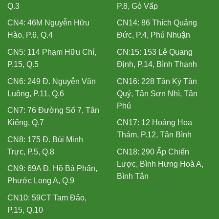
Q.3
P.8, Gò Vấp
CN4: 46M Nguyễn Hữu
CN14: 86 Thích Quảng
Hào, P.6, Q.4
Đức, P.4, Phú Nhuận
CN5: 114 Phạm Hữu Chí,
CN:15: 153 Lê Quang
P.15, Q.5
Định, P.14, Bình Thạnh
CN6: 249 Đ. Nguyễn Văn
CN16: 228 Tân Kỳ Tân
Luông, P.11, Q.6
Quý, Tân Sơn Nhì, Tân
Phú
CN7: 76 Đường Số 7, Tân
Kiểng, Q.7
CN17: 12 Hoàng Hoa
Thám, P.12, Tân Bình
CN8: 175 Đ. Bùi Minh
Trực, P.5, Q.8
CN18: 290 Ấp Chiến
Lược, Bình Hưng Hoà A,
CN9: 69A Đ. Hồ Bá Phấn,
Bình Tân
Phước Long A, Q.9
CN10: 59CT Tam Đảo,
P.15, Q.10