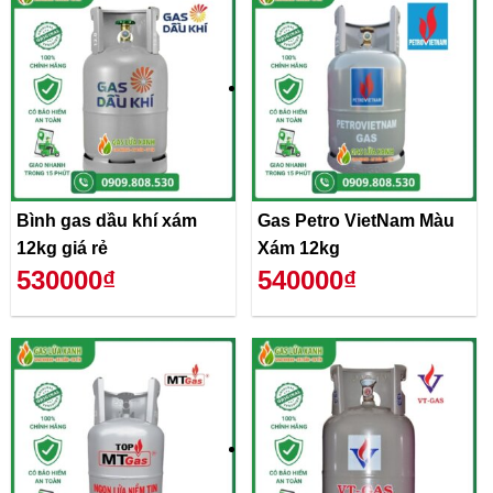
Bình gas dầu khí xám
Gas Petro VietNam Màu
12kg giá rẻ
Xám 12kg
530000₫
540000₫