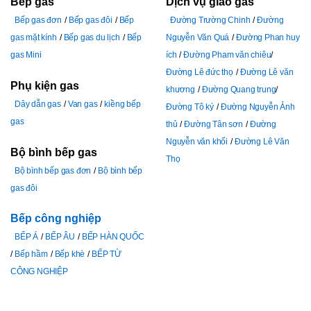
Bếp gas
Dịch vụ giao gas
Bếp gas đơn
Bếp gas đôi
Bếp
Đường Trường Chinh
Đường
gas mặt kính
Bếp gas du lịch
Bếp
Nguyễn Văn Quá
Đường Phan huy
gas Mini
ích
Đường Pham văn chiêu
Đường Lê đức thọ
Đường Lê văn
Phụ kiện gas
khương
Đường Quang trung
Dây dẫn gas
Van gas
kiềng bếp
Đường Tô ký
Đường Nguyễn Ảnh
gas
thủ
Đường Tân sơn
Đường
Nguyễn văn khối
Đường Lê Văn
Bộ bình bếp gas
Thọ
Bộ bình bếp gas đơn
Bộ bình bếp
gas đôi
Bếp công nghiệp
BẾP Á
BẾP ÂU
BẾP HÀN QUỐC
Bếp hầm
Bếp khè
BẾP TỪ
CÔNG NGHIỆP