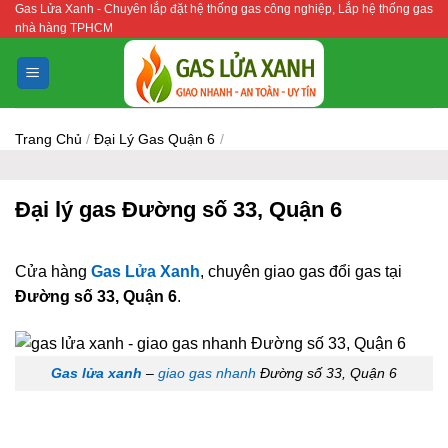
Gas Lửa Xanh - Chuyên lắp đặt hệ thống gas công nghiệp, Lắp hệ thống gas
Bỏ
nhà hàng TPHCM
qua
nội
dung
Trang Chủ
/
Đại Lý Gas Quận 6
/
Đại lý gas Đường số 33, Quận 6
Cửa hàng
Gas Lửa Xanh
, chuyên giao gas đổi gas tại
Đường số 33, Quận 6
.
Gas lửa xanh
–
giao gas nhanh
Đường số 33, Quận 6