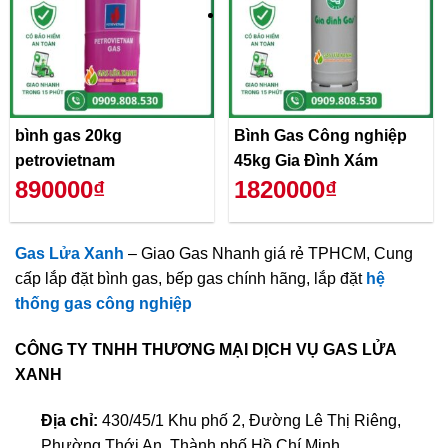
bình gas 20kg
Bình Gas Công nghiệp
petrovietnam
45kg Gia Đình Xám
890000₫
1820000₫
Gas Lửa Xanh
– Giao Gas Nhanh giá rẻ TPHCM, Cung
cấp lắp đặt bình gas, bếp gas chính hãng, lắp đặt
hệ
thống gas công nghiệp
CÔNG TY TNHH THƯƠNG MẠI DỊCH VỤ GAS LỬA
XANH
Địa chỉ:
430/45/1 Khu phố 2, Đường Lê Thị Riêng,
Phường Thới An, Thành phố Hồ Chí Minh