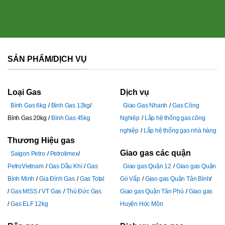
SẢN PHẨM/DỊCH VỤ
Loại Gas
Dịch vụ
Bình Gas 6kg
Bình Gas 12kg
Giao Gas Nhanh
Gas Công
Bình Gas 20kg
Bình Gas 45kg
Nghiệp
Lắp hệ thống gas công
nghiệp
Lắp hệ thống gas nhà hàng
Thương Hiệu gas
Giao gas các quận
Saigon Petro
Petrolimex
PetroVietnam
Gas Dầu Khí
Gas
Giao gas Quận 12
Giao gas Quận
Bình Minh
Gia Đình Gas
Gas Total
Gò Vấp
Giao gas Quận Tân Bình
Gas MISS
VT Gas
Thủ Đức Gas
Giao gas Quận Tân Phú
Giao gas
Gas ELF 12kg
Huyện Hóc Môn