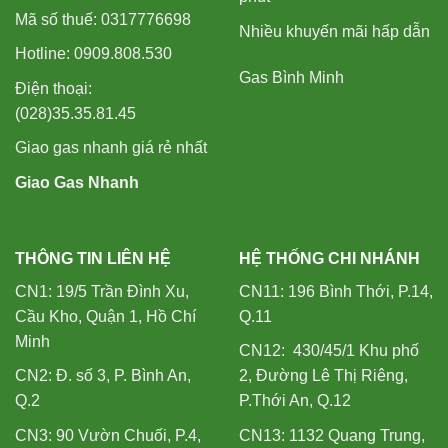
Mã số thuế: 0317776698
Nhiều khuyến mãi hấp dẫn
Hotline: 0909.808.530
Gas Bình Minh
Điện thoại:
(028)35.35.81.45
Giao gas nhanh giá rẻ nhất
Giao Gas Nhanh
THÔNG TIN LIÊN HỆ
HỆ THỐNG CHI NHÁNH
CN1: 19/5 Trần Đình Xu,
CN11: 196 Bình Thới, P.14,
Cầu Kho, Quận 1, Hồ Chí
Q.11
Minh
CN12: 430/45/1 Khu phố
CN2: Đ. số 3, P. Bình An,
2, Đường Lê Thị Riêng,
Q.2
P.Thới An, Q.12
CN3: 90 Vườn Chuối, P.4,
CN13: 1132 Quang Trung,