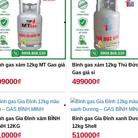
nh gas xám 12kg MT Gas giá
Bình gas xám 12kg Thủ Đứ
Gas giá sỉ
99000₫
499000₫
nh gas Gia Đình xám BÌNH
Bình gas Gia Đình xanh Dư
NH 12KG
12kg Shell
10000₫
510000₫