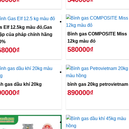
s Elf 12.5kg màu đỏ,Gas
Bình gas COMPOSITE Miss
ập của pháp chính hãng
12kg màu đỏ
0%
580000₫
68000₫
nh gas dầu khí 20kg
bình gas 20kg petrovietnam
90000₫
890000₫