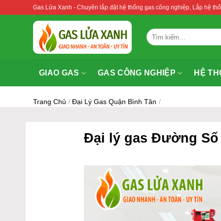
Bỏ
Gas Lửa Xanh - Chuyên lắp đặt hệ thống gas công nghiệp, Lắp hệ 
qua
nội
Tìm
dung
kiếm:
GIAO GAS
GAS CÔNG NGHIỆP
HỆ TH
Trang Chủ
/
Đại Lý Gas Quận Bình Tân
/
Đại lý gas Đường Số