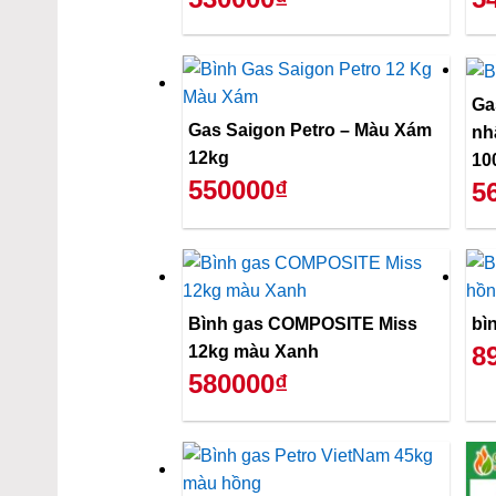
Ga
Gas Saigon Petro – Màu Xám
nh
12kg
10
550000₫
5
Bình gas COMPOSITE Miss
bì
8
12kg màu Xanh
580000₫