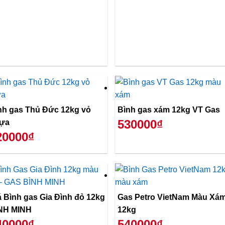
nh gas Thủ Đức 12kg vỏ
Bình gas xám 12kg VT Gas
530000₫
ựa
20000₫
á Bình gas Gia Đình đỏ 12kg
Gas Petro VietNam Màu Xá
NH MINH
12kg
40000₫
540000₫