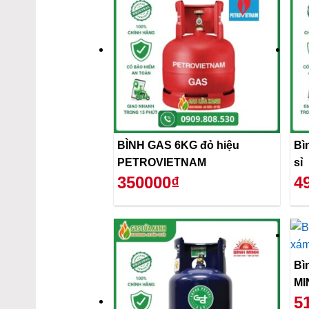
BÌNH GAS 6KG đỏ hiệu
Bì
PETROVIETNAM
sỉ
350000₫
4
Bì
MI
5