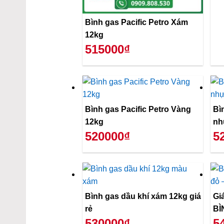
Bình gas Pacific Petro Xám
12kg
515000₫
Bình gas Pacific Petro Vàng
Bì
12kg
nh
520000₫
5
Bình gas dầu khí xám 12kg giá
Gi
rẻ
BÌ
530000₫
5