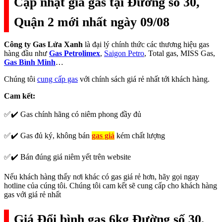
Cập nhật giá gas tại Đường số 30,
Quận 2 mới nhất ngày 09/08
Công ty Gas Lửa Xanh
là đại lý chính thức các thương hiệu gas
hàng đầu như
Gas Petrolimex
,
Saigon Petro
, Total gas, MISS Gas,
Gas Bình Minh
…
Chúng tôi
cung cấp gas
với chính sách giá rẻ nhất tới khách hàng.
Cam kết:
✅✔️ Gas chính hãng có niêm phong đầy đủ
✅✔️ Gas đủ ký, không bán
gas giả
kém chất lượng
✅✔️ Bán đúng giá niêm yết trên website
Nếu khách hàng thấy nơi khác có gas giá rẻ hơn, hãy gọi ngay
hotline của cúng tôi. Chúng tôi cam kết sẽ cung cấp cho khách hàng
gas với giá rẻ nhất
Giá Đổi bình gas 6kg Đường số 30,