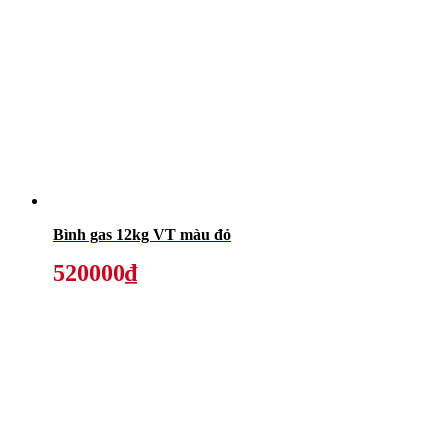
Bình gas 12kg VT màu đỏ
520000₫