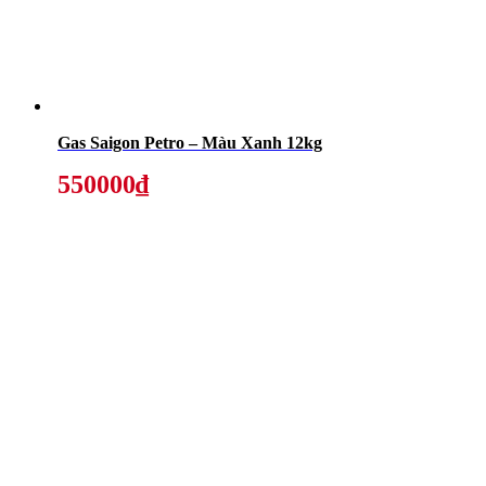
Gas Saigon Petro – Màu Xanh 12kg
550000₫