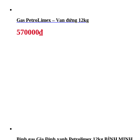
Gas PetroLimex – Van đứng 12kg
570000₫
Bình gas Gia Đình xanh Petrolimex 12kg BÌNH MINH