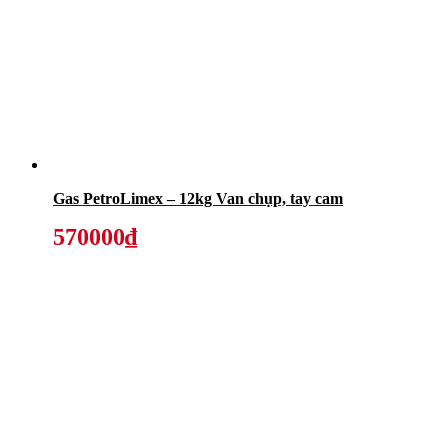
Gas PetroLimex – 12kg Van chụp, tay cam
570000₫