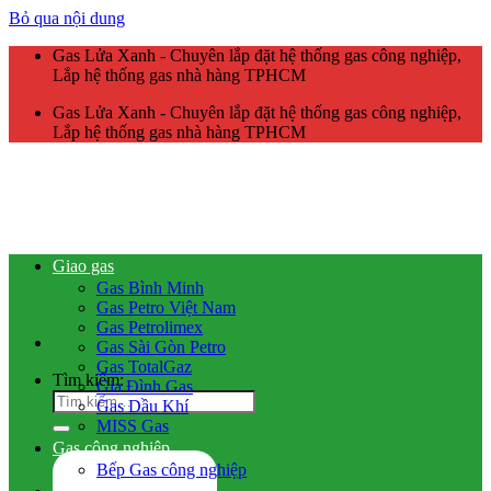
Bỏ qua nội dung
Gas Lửa Xanh - Chuyên lắp đặt hệ thống gas công nghiệp,
Lắp hệ thống gas nhà hàng TPHCM
Gas Lửa Xanh - Chuyên lắp đặt hệ thống gas công nghiệp,
Lắp hệ thống gas nhà hàng TPHCM
Giao gas
Gas Bình Minh
Gas Petro Việt Nam
Gas Petrolimex
Gas Sài Gòn Petro
Gas TotalGaz
Tìm kiếm:
Gia Đình Gas
Gas Dầu Khí
MISS Gas
Gas công nghiệp
Bếp Gas công nghiệp