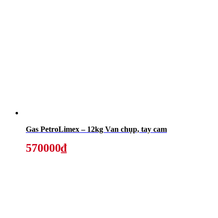
Gas PetroLimex – 12kg Van chụp, tay cam
570000₫