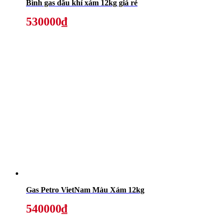
Bình gas dầu khí xám 12kg giá rẻ
530000₫
Gas Petro VietNam Màu Xám 12kg
540000₫