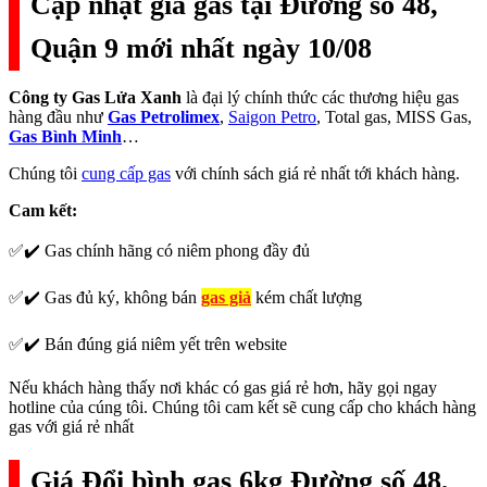
Cập nhật giá gas tại Đường số 48,
Quận 9 mới nhất ngày 10/08
Công ty Gas Lửa Xanh
là đại lý chính thức các thương hiệu gas
hàng đầu như
Gas Petrolimex
,
Saigon Petro
, Total gas, MISS Gas,
Gas Bình Minh
…
Chúng tôi
cung cấp gas
với chính sách giá rẻ nhất tới khách hàng.
Cam kết:
✅✔️ Gas chính hãng có niêm phong đầy đủ
✅✔️ Gas đủ ký, không bán
gas giả
kém chất lượng
✅✔️ Bán đúng giá niêm yết trên website
Nếu khách hàng thấy nơi khác có gas giá rẻ hơn, hãy gọi ngay
hotline của cúng tôi. Chúng tôi cam kết sẽ cung cấp cho khách hàng
gas với giá rẻ nhất
Giá Đổi bình gas 6kg Đường số 48,