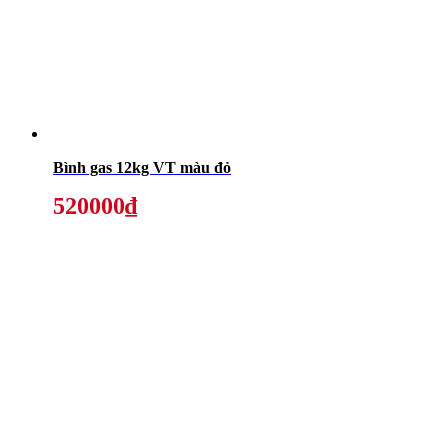
Bình gas 12kg VT màu đỏ
520000₫