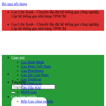
Bỏ qua nội dung
Gas Lửa Xanh - Chuyên lắp đặt hệ thống gas công nghiệp,
Lắp hệ thống gas nhà hàng TPHCM
Gas Lửa Xanh - Chuyên lắp đặt hệ thống gas công nghiệp,
Lắp hệ thống gas nhà hàng TPHCM
Giao gas
Gas Bình Minh
Gas Petro Việt Nam
Gas Petrolimex
Gas Sài Gòn Petro
Gas TotalGaz
Tìm kiếm:
Gia Đình Gas
Gas Dầu Khí
MISS Gas
Gas công nghiệp
Bếp Gas công nghiệp