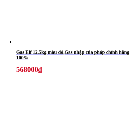
Gas Elf 12.5kg màu đỏ,Gas nhập của pháp chính hãng
100%
568000₫