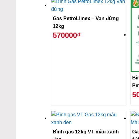
Gas PetroLimex – Van đứng
12kg
570000₫
Bì
Pe
5
Bình gas 12kg VT màu xanh
Gas