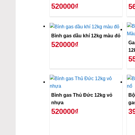
520000₫
5
Bình gas dầu khí 12kg màu đỏ
Ga
520000₫
12
5
Bình gas Thủ Đức 12kg vỏ
Bộ
nhựa
ga
520000₫
3