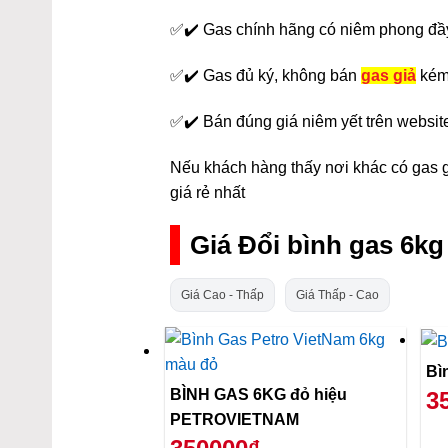
✅✔️ Gas chính hãng có niêm phong đầ
✅✔️ Gas đủ ký, không bán
gas giả
kém
✅✔️ Bán đúng giá niêm yết trên websit
Nếu khách hàng thấy nơi khác có gas gi
giá rẻ nhất
Giá Đổi bình gas 6k
Giá Cao - Thấp
Giá Thấp - Cao
BÌNH GAS 6KG đỏ hiệu
3
PETROVIETNAM