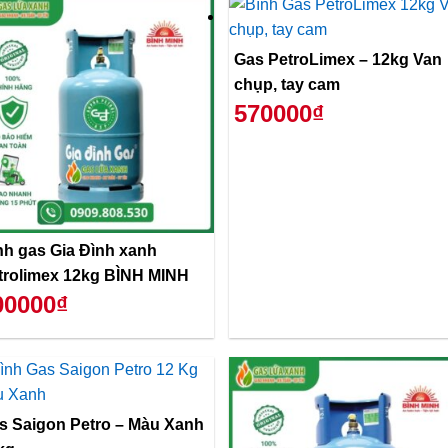
Gas PetroLimex – 12kg Van
chụp, tay cam
570000₫
nh gas Gia Đình xanh
trolimex 12kg BÌNH MINH
00000₫
 Saigon Petro – Màu Xanh