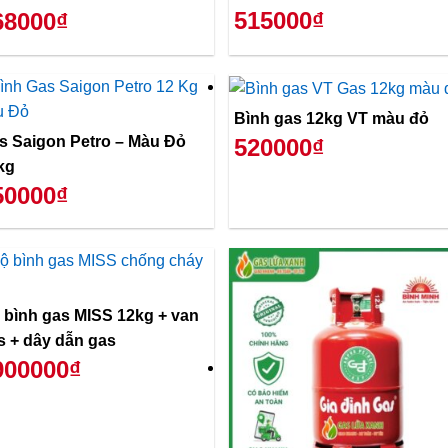
515000₫
68000₫
Bình gas 12kg VT màu đỏ
s Saigon Petro – Màu Đỏ
520000₫
kg
50000₫
 bình gas MISS 12kg + van
s + dây dẫn gas
900000₫