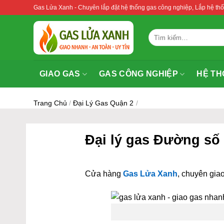
Bỏ
Gas Lửa Xanh - Chuyên lắp đặt hệ thống gas công nghiệp, Lắp hệ 
qua
nội
Tìm
dung
kiếm:
GIAO GAS
GAS CÔNG NGHIỆP
HỆ TH
Trang Chủ
/
Đại Lý Gas Quận 2
/
Đại lý gas Đường số
Cửa hàng
Gas Lửa Xanh
, chuyên giao