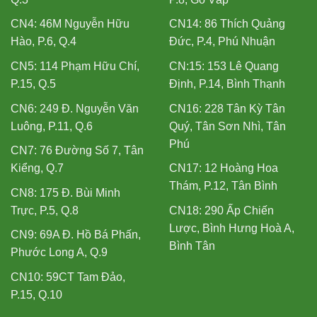
CN4: 46M Nguyễn Hữu
CN14: 86 Thích Quảng
Hào, P.6, Q.4
Đức, P.4, Phú Nhuận
CN5: 114 Phạm Hữu Chí,
CN:15: 153 Lê Quang
P.15, Q.5
Định, P.14, Bình Thạnh
CN6: 249 Đ. Nguyễn Văn
CN16: 228 Tân Kỳ Tân
Luông, P.11, Q.6
Quý, Tân Sơn Nhì, Tân
Phú
CN7: 76 Đường Số 7, Tân
Kiểng, Q.7
CN17: 12 Hoàng Hoa
Thám, P.12, Tân Bình
CN8: 175 Đ. Bùi Minh
Trực, P.5, Q.8
CN18: 290 Ấp Chiến
Lược, Bình Hưng Hoà A,
CN9: 69A Đ. Hồ Bá Phấn,
Bình Tân
Phước Long A, Q.9
CN10: 59CT Tam Đảo,
P.15, Q.10