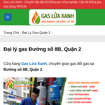
Gas Lửa Xanh - Chuyên lắp đặt hệ thống gas công nghiệp, Lắp hệ thống gas
Bỏ
nhà hàng TPHCM
qua
nội
dung
Trang Chủ
/
Đại Lý Gas Quận 2
/
Đại lý gas Đường số 8B, Quận 2
Cửa hàng
Gas Lửa Xanh
, chuyên giao gas đổi gas tại
Đường số 8B, Quận 2
.