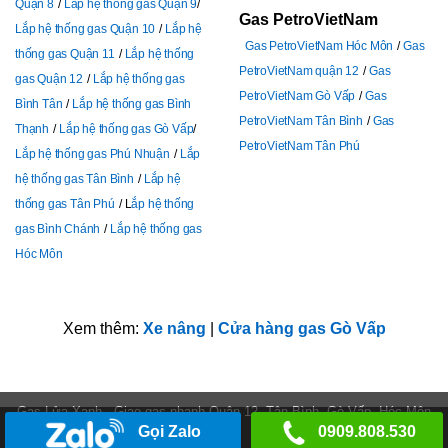
Quận 8
Lắp hệ thống gas Quận 9
Gas PetroVietNam
Lắp hệ thống gas Quận 10
Lắp hệ
Gas PetroVietNam Hóc Môn
Gas
thống gas Quận 11
Lắp hệ thống
PetroVietNam quận 12
Gas
gas Quận 12
Lắp hệ thống gas
PetroVietNam Gò Vấp
Gas
Bình Tân
Lắp hệ thống gas Bình
PetroVietNam Tân Bình
Gas
Thạnh
Lắp hệ thống gas Gò Vấp
PetroVietNam Tân Phú
Lắp hệ thống gas Phú Nhuận
Lắp
hệ thống gas Tân Bình
Lắp hệ
thống gas Tân Phú
L
ắp hệ thống
gas Bình Chánh
Lắp hệ thống gas
Hóc Môn
Xem thêm:
Xe nâng
|
Cửa hàng gas Gò Vấp
Gas Lửa Xanh - Giao gas nhanh Quận 12, Tân Bình, Gò Vấp, Hóc Môn
Gọi Zalo
0909.808.530