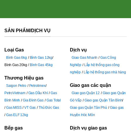
SẢN PHẨM/DỊCH VỤ
Loại Gas
Dịch vụ
Bình Gas 6kg
Bình Gas 12kg
Giao Gas Nhanh
Gas Công
Bình Gas 20kg
Bình Gas 45kg
Nghiệp
Lắp hệ thống gas công
nghiệp
Lắp hệ thống gas nhà hàng
Thương Hiệu gas
Giao gas các quận
Saigon Petro
Petrolimex
PetroVietnam
Gas Dầu Khí
Gas
Giao gas Quận 12
Giao gas Quận
Bình Minh
Gia Đình Gas
Gas Total
Gò Vấp
Giao gas Quận Tân Bình
Gas MISS
VT Gas
Thủ Đức Gas
Giao gas Quận Tân Phú
Giao gas
Gas ELF 12kg
Huyện Hóc Môn
Bếp gas
Dịch vụ giao gas