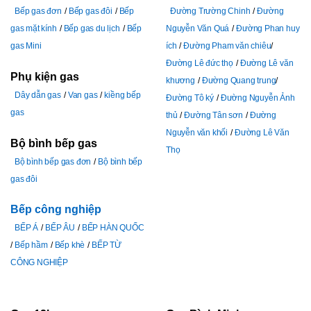
Bếp gas đơn
Bếp gas đôi
Bếp
Đường Trường Chinh
Đường
gas mặt kính
Bếp gas du lịch
Bếp
Nguyễn Văn Quá
Đường Phan huy
gas Mini
ích
Đường Pham văn chiêu
Đường Lê đức thọ
Đường Lê văn
Phụ kiện gas
khương
Đường Quang trung
Dây dẫn gas
Van gas
kiềng bếp
Đường Tô ký
Đường Nguyễn Ảnh
gas
thủ
Đường Tân sơn
Đường
Nguyễn văn khối
Đường Lê Văn
Bộ bình bếp gas
Thọ
Bộ bình bếp gas đơn
Bộ bình bếp
gas đôi
Bếp công nghiệp
BẾP Á
BẾP ÂU
BẾP HÀN QUỐC
Bếp hầm
Bếp khè
BẾP TỪ
CÔNG NGHIỆP