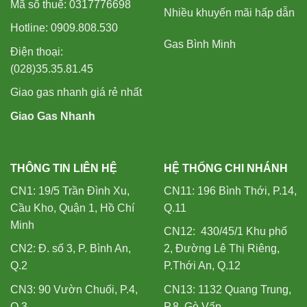
Mã số thuế: 0317776698
Nhiều khuyến mãi hấp dẫn
Hotline: 0909.808.530
Gas Bình Minh
Điện thoại:
(028)35.35.81.45
Giao gas nhanh giá rẻ nhất
Giao Gas Nhanh
THÔNG TIN LIÊN HỆ
HỆ THỐNG CHI NHÁNH
CN1: 19/5 Trần Đình Xu,
CN11: 196 Bình Thới, P.14,
Cầu Kho, Quận 1, Hồ Chí
Q.11
Minh
CN12: 430/45/1 Khu phố
CN2: Đ. số 3, P. Bình An,
2, Đường Lê Thị Riêng,
Q.2
P.Thới An, Q.12
CN3: 90 Vườn Chuối, P.4,
CN13: 1132 Quang Trung,
Q.3
P.8, Gò Vấp