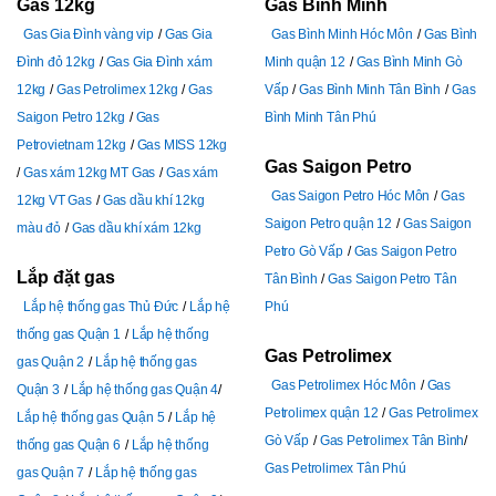
Gas 12kg
Gas Bình Minh
Gas Gia Đình vàng vip
Gas Gia
Gas Bình Minh Hóc Môn
Gas Bình
Đình đỏ 12kg
Gas Gia Đình xám
Minh quận 12
Gas Bình Minh Gò
12kg
Gas Petrolimex 12kg
Gas
Vấp
Gas Bình Minh Tân Bình
Gas
Saigon Petro 12kg
Gas
Bình Minh Tân Phú
Petrovietnam 12kg
Gas MISS 12kg
Gas Saigon Petro
Gas xám 12kg MT Gas
Gas xám
Gas Saigon Petro Hóc Môn
Gas
12kg VT Gas
Gas dầu khí 12kg
Saigon Petro quận 12
Gas Saigon
màu đỏ
Gas dầu khí xám 12kg
Petro Gò Vấp
Gas Saigon Petro
Lắp đặt gas
Tân Bình
Gas Saigon Petro Tân
Lắp hệ thống gas Thủ Đức
Lắp hệ
Phú
thống gas Quận 1
Lắp hệ thống
Gas Petrolimex
gas Quận 2
Lắp hệ thống gas
Gas Petrolimex Hóc Môn
Gas
Quận 3
Lắp hệ thống gas Quận 4
Petrolimex quận 12
Gas Petrolimex
Lắp hệ thống gas Quận 5
Lắp hệ
Gò Vấp
Gas Petrolimex Tân Bình
thống gas Quận 6
Lắp hệ thống
Gas Petrolimex Tân Phú
gas Quận 7
Lắp hệ thống gas