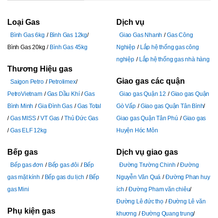
Loại Gas
Dịch vụ
Bình Gas 6kg
Bình Gas 12kg
Giao Gas Nhanh
Gas Công
Bình Gas 20kg
Bình Gas 45kg
Nghiệp
Lắp hệ thống gas công
nghiệp
Lắp hệ thống gas nhà hàng
Thương Hiệu gas
Giao gas các quận
Saigon Petro
Petrolimex
PetroVietnam
Gas Dầu Khí
Gas
Giao gas Quận 12
Giao gas Quận
Bình Minh
Gia Đình Gas
Gas Total
Gò Vấp
Giao gas Quận Tân Bình
Gas MISS
VT Gas
Thủ Đức Gas
Giao gas Quận Tân Phú
Giao gas
Gas ELF 12kg
Huyện Hóc Môn
Bếp gas
Dịch vụ giao gas
Bếp gas đơn
Bếp gas đôi
Bếp
Đường Trường Chinh
Đường
gas mặt kính
Bếp gas du lịch
Bếp
Nguyễn Văn Quá
Đường Phan huy
gas Mini
ích
Đường Pham văn chiêu
Đường Lê đức thọ
Đường Lê văn
Phụ kiện gas
khương
Đường Quang trung