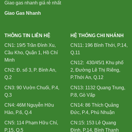
Giao gas nhanh giá rẻ nhất
Giao Gas Nhanh
THÔNG TIN LIÊN HỆ
HỆ THỐNG CHI NHÁNH
CN1: 19/5 Trần Đình Xu,
CN11: 196 Bình Thới, P.14,
Cầu Kho, Quận 1, Hồ Chí
Q.11
Minh
CN12: 430/45/1 Khu phố
CN2: Đ. số 3, P. Bình An,
2, Đường Lê Thị Riêng,
Q.2
P.Thới An, Q.12
CN3: 90 Vườn Chuối, P.4,
CN13: 1132 Quang Trung,
Q.3
P.8, Gò Vấp
CN4: 46M Nguyễn Hữu
CN14: 86 Thích Quảng
Hào, P.6, Q.4
Đức, P.4, Phú Nhuận
CN5: 114 Phạm Hữu Chí,
CN:15: 153 Lê Quang
P.15, Q.5
Định, P.14, Bình Thạnh