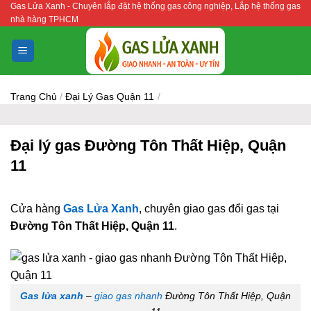
Gas Lửa Xanh - Chuyên lắp đặt hệ thống gas công nghiệp, Lắp hệ thống gas
Bỏ
nhà hàng TPHCM
qua
nội
dung
Trang Chủ
/
Đại Lý Gas Quận 11
/
Đại lý gas Đường Tôn Thất Hiệp, Quận
11
Cửa hàng
Gas Lửa Xanh
, chuyên giao gas đổi gas tại
Đường Tôn Thất Hiệp, Quận 11
.
Gas lửa xanh
–
giao gas nhanh
Đường Tôn Thất Hiệp, Quận