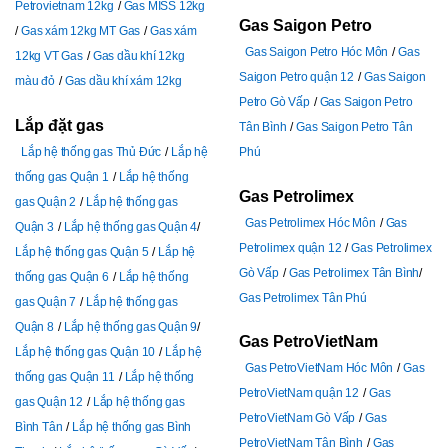
Petrovietnam 12kg
Gas MISS 12kg
Gas Saigon Petro
Gas xám 12kg MT Gas
Gas xám
Gas Saigon Petro Hóc Môn
Gas
12kg VT Gas
Gas dầu khí 12kg
Saigon Petro quận 12
Gas Saigon
màu đỏ
Gas dầu khí xám 12kg
Petro Gò Vấp
Gas Saigon Petro
Lắp đặt gas
Tân Bình
Gas Saigon Petro Tân
Lắp hệ thống gas Thủ Đức
Lắp hệ
Phú
thống gas Quận 1
Lắp hệ thống
Gas Petrolimex
gas Quận 2
Lắp hệ thống gas
Gas Petrolimex Hóc Môn
Gas
Quận 3
Lắp hệ thống gas Quận 4
Petrolimex quận 12
Gas Petrolimex
Lắp hệ thống gas Quận 5
Lắp hệ
Gò Vấp
Gas Petrolimex Tân Bình
thống gas Quận 6
Lắp hệ thống
Gas Petrolimex Tân Phú
gas Quận 7
Lắp hệ thống gas
Quận 8
Lắp hệ thống gas Quận 9
Gas PetroVietNam
Lắp hệ thống gas Quận 10
Lắp hệ
Gas PetroVietNam Hóc Môn
Gas
thống gas Quận 11
Lắp hệ thống
PetroVietNam quận 12
Gas
gas Quận 12
Lắp hệ thống gas
PetroVietNam Gò Vấp
Gas
Bình Tân
Lắp hệ thống gas Bình
PetroVietNam Tân Bình
Gas