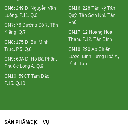
CN6: 249 Đ. Nguyễn Văn
CN16: 228 Tân Kỳ Tân
Luông, P.11, Q.6
Quý, Tân Sơn Nhì, Tân
Phú
CN7: 76 Đường Số 7, Tân
Kiểng, Q.7
CN17: 12 Hoàng Hoa
Thám, P.12, Tân Bình
CN8: 175 Đ. Bùi Minh
Trực, P.5, Q.8
CN18: 290 Ấp Chiến
Lược, Bình Hưng Hoà A,
CN9: 69A Đ. Hồ Bá Phấn,
Bình Tân
Phước Long A, Q.9
CN10: 59CT Tam Đảo,
P.15, Q.10
SẢN PHẨM/DỊCH VỤ