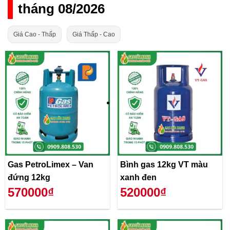
tháng 08/2026
Giá Cao - Thấp
Giá Thấp - Cao
Gas PetroLimex – Van
Bình gas 12kg VT màu
đứng 12kg
xanh đen
570000₫
520000₫