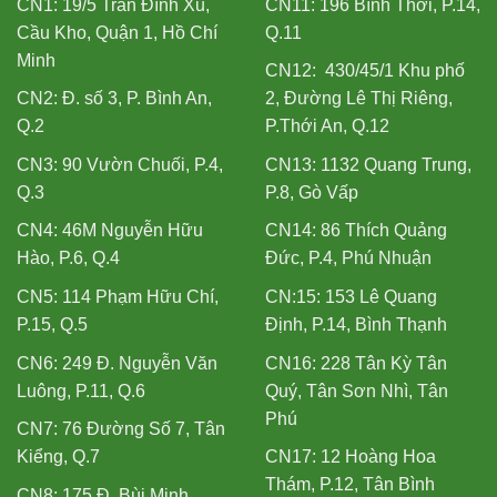
CN1: 19/5 Trần Đình Xu,
CN11: 196 Bình Thới, P.14,
Cầu Kho, Quận 1, Hồ Chí
Q.11
Minh
CN12: 430/45/1 Khu phố
CN2: Đ. số 3, P. Bình An,
2, Đường Lê Thị Riêng,
Q.2
P.Thới An, Q.12
CN3: 90 Vườn Chuối, P.4,
CN13: 1132 Quang Trung,
Q.3
P.8, Gò Vấp
CN4: 46M Nguyễn Hữu
CN14: 86 Thích Quảng
Hào, P.6, Q.4
Đức, P.4, Phú Nhuận
CN5: 114 Phạm Hữu Chí,
CN:15: 153 Lê Quang
P.15, Q.5
Định, P.14, Bình Thạnh
CN6: 249 Đ. Nguyễn Văn
CN16: 228 Tân Kỳ Tân
Luông, P.11, Q.6
Quý, Tân Sơn Nhì, Tân
Phú
CN7: 76 Đường Số 7, Tân
Kiểng, Q.7
CN17: 12 Hoàng Hoa
Thám, P.12, Tân Bình
CN8: 175 Đ. Bùi Minh