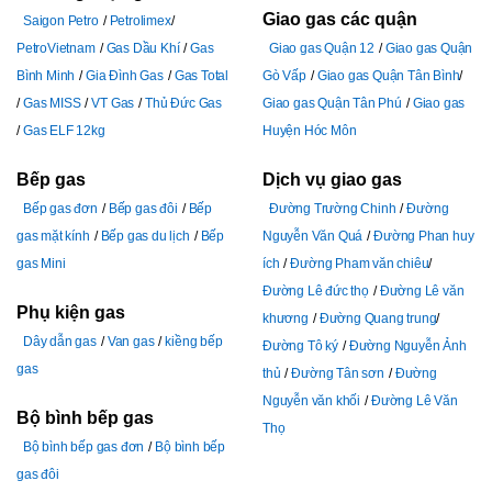
Giao gas các quận
Saigon Petro
Petrolimex
PetroVietnam
Gas Dầu Khí
Gas
Giao gas Quận 12
Giao gas Quận
Bình Minh
Gia Đình Gas
Gas Total
Gò Vấp
Giao gas Quận Tân Bình
Gas MISS
VT Gas
Thủ Đức Gas
Giao gas Quận Tân Phú
Giao gas
Gas ELF 12kg
Huyện Hóc Môn
Bếp gas
Dịch vụ giao gas
Bếp gas đơn
Bếp gas đôi
Bếp
Đường Trường Chinh
Đường
gas mặt kính
Bếp gas du lịch
Bếp
Nguyễn Văn Quá
Đường Phan huy
gas Mini
ích
Đường Pham văn chiêu
Đường Lê đức thọ
Đường Lê văn
Phụ kiện gas
khương
Đường Quang trung
Dây dẫn gas
Van gas
kiềng bếp
Đường Tô ký
Đường Nguyễn Ảnh
gas
thủ
Đường Tân sơn
Đường
Nguyễn văn khối
Đường Lê Văn
Bộ bình bếp gas
Thọ
Bộ bình bếp gas đơn
Bộ bình bếp
gas đôi