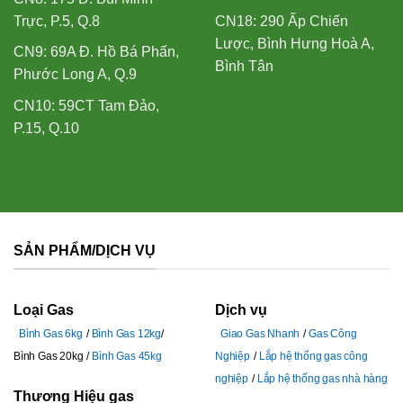
Trực, P.5, Q.8
CN18: 290 Ấp Chiến
Lược, Bình Hưng Hoà A,
CN9: 69A Đ. Hồ Bá Phấn,
Bình Tân
Phước Long A, Q.9
CN10: 59CT Tam Đảo,
P.15, Q.10
SẢN PHẨM/DỊCH VỤ
Loại Gas
Dịch vụ
Bình Gas 6kg
Bình Gas 12kg
Giao Gas Nhanh
Gas Công
Bình Gas 20kg
Bình Gas 45kg
Nghiệp
Lắp hệ thống gas công
nghiệp
Lắp hệ thống gas nhà hàng
Thương Hiệu gas