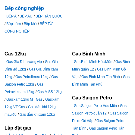
Bếp công nghiệp
BẾP Á
BẾP ÂU
BẾP HÀN QUỐC
Bếp hầm
Bếp khè
BẾP TỪ
CÔNG NGHIỆP
Gas 12kg
Gas Bình Minh
Gas Gia Đình vàng vip
Gas Gia
Gas Bình Minh Hóc Môn
Gas Bình
Đình đỏ 12kg
Gas Gia Đình xám
Minh quận 12
Gas Bình Minh Gò
12kg
Gas Petrolimex 12kg
Gas
Vấp
Gas Bình Minh Tân Bình
Gas
Saigon Petro 12kg
Gas
Bình Minh Tân Phú
Petrovietnam 12kg
Gas MISS 12kg
Gas Saigon Petro
Gas xám 12kg MT Gas
Gas xám
Gas Saigon Petro Hóc Môn
Gas
12kg VT Gas
Gas dầu khí 12kg
Saigon Petro quận 12
Gas Saigon
màu đỏ
Gas dầu khí xám 12kg
Petro Gò Vấp
Gas Saigon Petro
Lắp đặt gas
Tân Bình
Gas Saigon Petro Tân