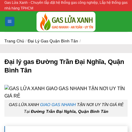
Gas Lửa Xanh - Chuyên lắp đặt hệ thống gas công nghiệp, Lắp hệ thống gas
Bỏ
nhà hàng TPHCM
qua
nội
dung
Trang Chủ
/
Đại Lý Gas Quận Bình Tân
/
Đại lý gas Đường Trần Đại Nghĩa, Quận
Bình Tân
GAS LỬA XANH
GIAO GAS NHANH
TẬN NƠI UY TÍN GIÁ RẺ
Tại
Đường Trần Đại Nghĩa, Quận Bình Tân