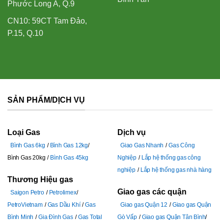
Phước Long A, Q.9
CN10: 59CT Tam Đảo,
P.15, Q.10
SẢN PHẨM/DỊCH VỤ
Loại Gas
Dịch vụ
Bình Gas 6kg
Bình Gas 12kg
Giao Gas Nhanh
Gas Công
Bình Gas 20kg
Bình Gas 45kg
Nghiệp
Lắp hệ thống gas công
nghiệp
Lắp hệ thống gas nhà hàng
Thương Hiệu gas
Giao gas các quận
Saigon Petro
Petrolimex
PetroVietnam
Gas Dầu Khí
Gas
Giao gas Quận 12
Giao gas Quận
Bình Minh
Gia Đình Gas
Gas Total
Gò Vấp
Giao gas Quận Tân Bình