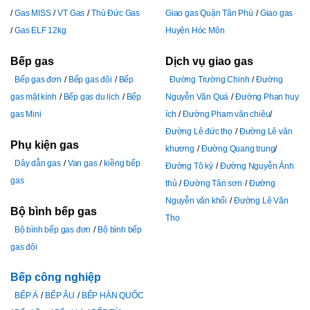
Gas MISS
VT Gas
Thủ Đức Gas
Giao gas Quận Tân Phú
Giao gas
Gas ELF 12kg
Huyện Hóc Môn
Bếp gas
Dịch vụ giao gas
Bếp gas đơn
Bếp gas đôi
Bếp
Đường Trường Chinh
Đường
gas mặt kính
Bếp gas du lịch
Bếp
Nguyễn Văn Quá
Đường Phan huy
gas Mini
ích
Đường Pham văn chiêu
Đường Lê đức thọ
Đường Lê văn
Phụ kiện gas
khương
Đường Quang trung
Dây dẫn gas
Van gas
kiềng bếp
Đường Tô ký
Đường Nguyễn Ảnh
gas
thủ
Đường Tân sơn
Đường
Nguyễn văn khối
Đường Lê Văn
Bộ bình bếp gas
Thọ
Bộ bình bếp gas đơn
Bộ bình bếp
gas đôi
Bếp công nghiệp
BẾP Á
BẾP ÂU
BẾP HÀN QUỐC