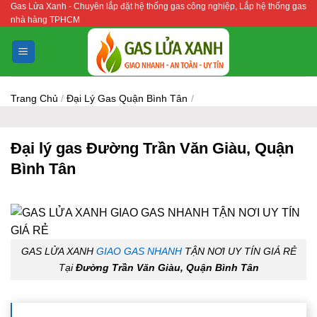
Gas Lửa Xanh - Chuyên lắp đặt hệ thống gas công nghiệp, Lắp hệ thống gas
Bỏ
nhà hàng TPHCM
qua
nội
dung
Trang Chủ
/
Đại Lý Gas Quận Bình Tân
/
Đại lý gas Đường Trần Văn Giàu, Quận
Bình Tân
GAS LỬA XANH
GIAO GAS NHANH
TẬN NƠI UY TÍN GIÁ RẺ
Tại
Đường Trần Văn Giàu, Quận Bình Tân