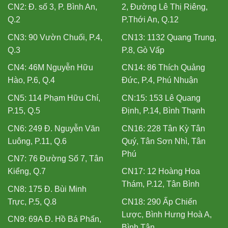
CN2: Đ. số 3, P. Bình An,
2, Đường Lê Thị Riêng,
Q.2
P.Thới An, Q.12
CN3: 90 Vườn Chuối, P.4,
CN13: 1132 Quang Trung,
Q.3
P.8, Gò Vấp
CN4: 46M Nguyễn Hữu
CN14: 86 Thích Quảng
Hào, P.6, Q.4
Đức, P.4, Phú Nhuận
CN5: 114 Phạm Hữu Chí,
CN:15: 153 Lê Quang
P.15, Q.5
Định, P.14, Bình Thạnh
CN6: 249 Đ. Nguyễn Văn
CN16: 228 Tân Kỳ Tân
Luông, P.11, Q.6
Quý, Tân Sơn Nhì, Tân
Phú
CN7: 76 Đường Số 7, Tân
Kiểng, Q.7
CN17: 12 Hoàng Hoa
Thám, P.12, Tân Bình
CN8: 175 Đ. Bùi Minh
Trực, P.5, Q.8
CN18: 290 Ấp Chiến
Lược, Bình Hưng Hoà A,
CN9: 69A Đ. Hồ Bá Phấn,
Bình Tân