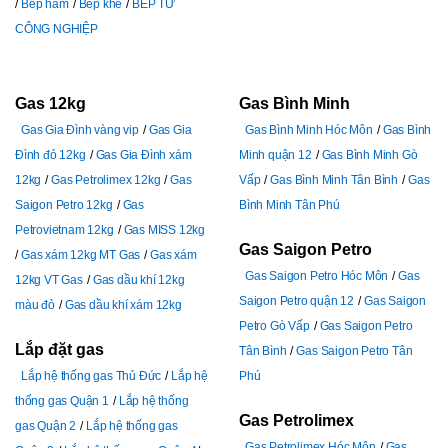
Bếp hầm
Bếp khè
BẾP TỪ
CÔNG NGHIỆP
Gas 12kg
Gas Bình Minh
Gas Gia Đình vàng vip
Gas Gia
Gas Bình Minh Hóc Môn
Gas Bình
Đình đỏ 12kg
Gas Gia Đình xám
Minh quận 12
Gas Bình Minh Gò
12kg
Gas Petrolimex 12kg
Gas
Vấp
Gas Bình Minh Tân Bình
Gas
Saigon Petro 12kg
Gas
Bình Minh Tân Phú
Petrovietnam 12kg
Gas MISS 12kg
Gas Saigon Petro
Gas xám 12kg MT Gas
Gas xám
Gas Saigon Petro Hóc Môn
Gas
12kg VT Gas
Gas dầu khí 12kg
Saigon Petro quận 12
Gas Saigon
màu đỏ
Gas dầu khí xám 12kg
Petro Gò Vấp
Gas Saigon Petro
Lắp đặt gas
Tân Bình
Gas Saigon Petro Tân
Lắp hệ thống gas Thủ Đức
Lắp hệ
Phú
thống gas Quận 1
Lắp hệ thống
Gas Petrolimex
gas Quận 2
Lắp hệ thống gas
Gas Petrolimex Hóc Môn
Gas