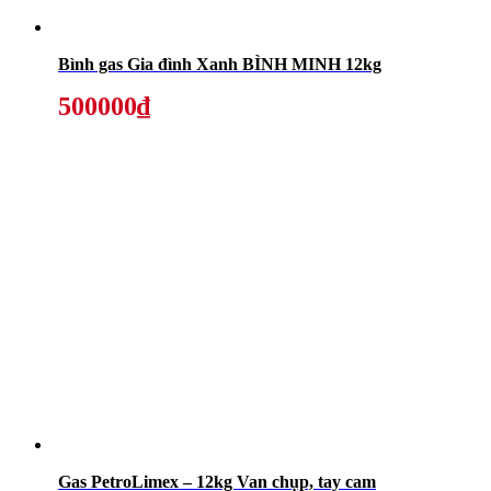
Bình gas Gia đình Xanh BÌNH MINH 12kg
500000₫
Gas PetroLimex – 12kg Van chụp, tay cam