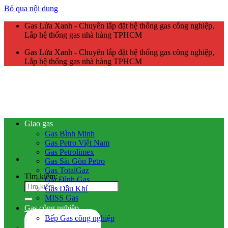
Bỏ qua nội dung
Gas Lửa Xanh - Chuyên lắp đặt hệ thống gas công nghiệp,
Lắp hệ thống gas nhà hàng TPHCM
Gas Lửa Xanh - Chuyên lắp đặt hệ thống gas công nghiệp,
Lắp hệ thống gas nhà hàng TPHCM
Giao gas
Gas Bình Minh
Gas Petro Việt Nam
Gas Petrolimex
Gas Sài Gòn Petro
Gas TotalGaz
Tìm kiếm:
Gia Đình Gas
Gas Dầu Khí
MISS Gas
Gas công nghiệp
Bếp Gas công nghiệp