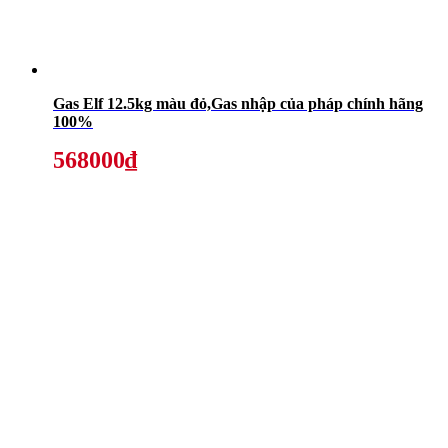
Gas Elf 12.5kg màu đỏ,Gas nhập của pháp chính hãng
100%
568000₫