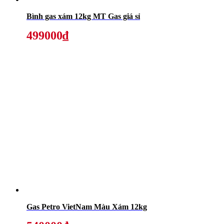
Bình gas xám 12kg MT Gas giá sỉ
499000₫
Gas Petro VietNam Màu Xám 12kg