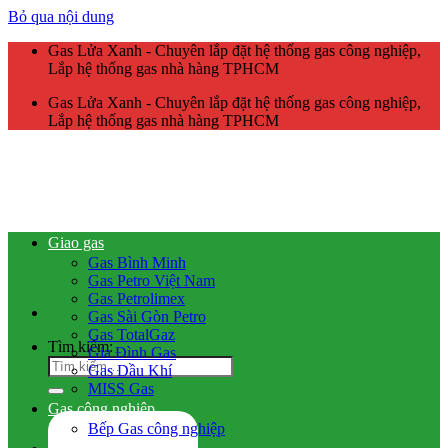
Bỏ qua nội dung
Gas Lửa Xanh - Chuyên lắp đặt hệ thống gas công nghiệp,
Lắp hệ thống gas nhà hàng TPHCM
Gas Lửa Xanh - Chuyên lắp đặt hệ thống gas công nghiệp,
Lắp hệ thống gas nhà hàng TPHCM
Giao gas
Gas Bình Minh
Gas Petro Việt Nam
Gas Petrolimex
Gas Sài Gòn Petro
Gas TotalGaz
Tìm kiếm:
Gia Đình Gas
Gas Dầu Khí
MISS Gas
Gas công nghiệp
Bếp Gas công nghiệp