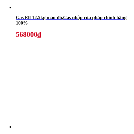
Gas Elf 12.5kg màu đỏ,Gas nhập của pháp chính hãng
100%
568000₫