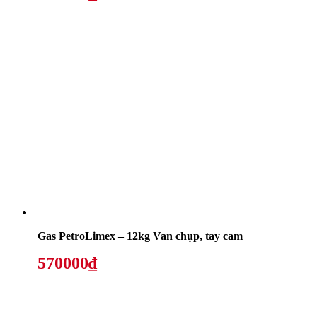
Gas PetroLimex – 12kg Van chụp, tay cam
570000₫