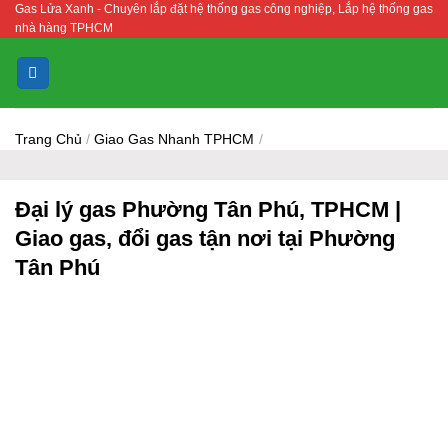
Gas Lửa Xanh - Chuyên lắp đặt hệ thống gas công nghiệp, Lắp hệ thống gas
Bỏ
nhà hàng TPHCM
qua
nội
dung
Trang Chủ
/
Giao Gas Nhanh TPHCM
/
Đại lý gas Phường Tân Phú, TPHCM |
Giao gas, đổi gas tận nơi tại Phường
Tân Phú