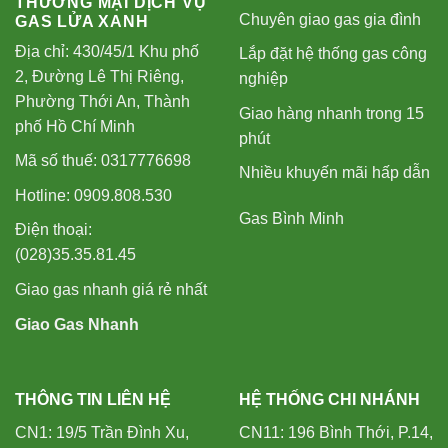
THƯƠNG MẠI DỊCH VỤ
Chuyên giao gas gia đình
GAS LỬA XANH
Địa chỉ: 430/45/1 Khu phố
Lắp đặt hệ thống gas công
2, Đường Lê Thị Riêng,
nghiệp
Phường Thới An, Thành
Giao hàng nhanh trong 15
phố Hồ Chí Minh
phút
Mã số thuế: 0317776698
Nhiều khuyến mãi hấp dẫn
Hotline: 0909.808.530
Gas Bình Minh
Điện thoại:
(028)35.35.81.45
Giao gas nhanh giá rẻ nhất
Giao Gas Nhanh
THÔNG TIN LIÊN HỆ
HỆ THỐNG CHI NHÁNH
CN1: 19/5 Trần Đình Xu,
CN11: 196 Bình Thới, P.14,