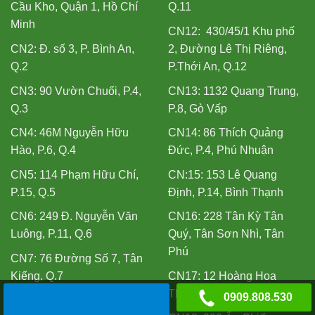
Cầu Kho, Quận 1, Hồ Chí
Q.11
Minh
CN12: 430/45/1 Khu phố
CN2: Đ. số 3, P. Bình An,
2, Đường Lê Thị Riêng,
Q.2
P.Thới An, Q.12
CN3: 90 Vườn Chuối, P.4,
CN13: 1132 Quang Trung,
Q.3
P.8, Gò Vấp
CN4: 46M Nguyễn Hữu
CN14: 86 Thích Quảng
Hào, P.6, Q.4
Đức, P.4, Phú Nhuận
CN5: 114 Phạm Hữu Chí,
CN:15: 153 Lê Quang
P.15, Q.5
Định, P.14, Bình Thạnh
CN6: 249 Đ. Nguyễn Văn
CN16: 228 Tân Kỳ Tân
Luông, P.11, Q.6
Quý, Tân Sơn Nhì, Tân
Phú
CN7: 76 Đường Số 7, Tân
Kiểng, Q.7
CN17: 12 Hoàng Hoa
Thám, P.12, Tân Bình
0909.808.530
CN8: 175 Đ. Bùi Minh