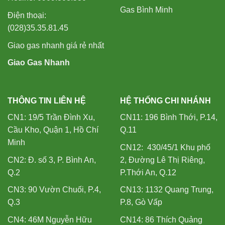
Gas Bình Minh
Điện thoại:
(028)35.35.81.45
Giao gas nhanh giá rẻ nhất
Giao Gas Nhanh
THÔNG TIN LIÊN HỆ
HỆ THỐNG CHI NHÁNH
CN1: 19/5 Trần Đình Xu,
CN11: 196 Bình Thới, P.14,
Cầu Kho, Quận 1, Hồ Chí
Q.11
Minh
CN12: 430/45/1 Khu phố
CN2: Đ. số 3, P. Bình An,
2, Đường Lê Thị Riêng,
Q.2
P.Thới An, Q.12
CN3: 90 Vườn Chuối, P.4,
CN13: 1132 Quang Trung,
Q.3
P.8, Gò Vấp
CN4: 46M Nguyễn Hữu
CN14: 86 Thích Quảng