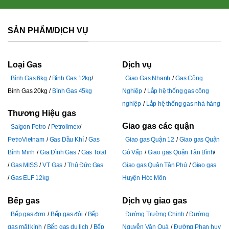
SẢN PHẨM/DỊCH VỤ
Loại Gas
Dịch vụ
Bình Gas 6kg
Bình Gas 12kg
Giao Gas Nhanh
Gas Công
Bình Gas 20kg
Bình Gas 45kg
Nghiệp
Lắp hệ thống gas công
nghiệp
Lắp hệ thống gas nhà hàng
Thương Hiệu gas
Giao gas các quận
Saigon Petro
Petrolimex
PetroVietnam
Gas Dầu Khí
Gas
Giao gas Quận 12
Giao gas Quận
Bình Minh
Gia Đình Gas
Gas Total
Gò Vấp
Giao gas Quận Tân Bình
Gas MISS
VT Gas
Thủ Đức Gas
Giao gas Quận Tân Phú
Giao gas
Gas ELF 12kg
Huyện Hóc Môn
Bếp gas
Dịch vụ giao gas
Bếp gas đơn
Bếp gas đôi
Bếp
Đường Trường Chinh
Đường
gas mặt kính
Bếp gas du lịch
Bếp
Nguyễn Văn Quá
Đường Phan huy