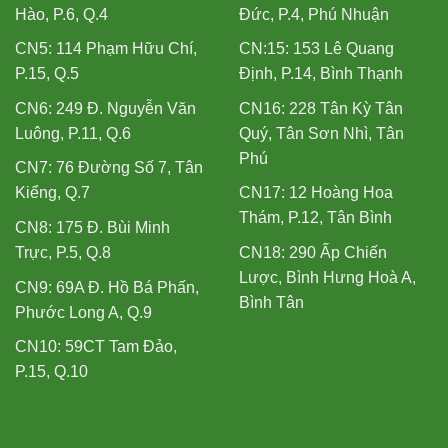
Hào, P.6, Q.4
Đức, P.4, Phú Nhuận
CN5: 114 Phạm Hữu Chí,
CN:15: 153 Lê Quang
P.15, Q.5
Định, P.14, Bình Thạnh
CN6: 249 Đ. Nguyễn Văn
CN16: 228 Tân Kỳ Tân
Luông, P.11, Q.6
Quý, Tân Sơn Nhì, Tân
Phú
CN7: 76 Đường Số 7, Tân
Kiểng, Q.7
CN17: 12 Hoàng Hoa
Thám, P.12, Tân Bình
CN8: 175 Đ. Bùi Minh
Trực, P.5, Q.8
CN18: 290 Ấp Chiến
Lược, Bình Hưng Hoà A,
CN9: 69A Đ. Hồ Bá Phấn,
Bình Tân
Phước Long A, Q.9
CN10: 59CT Tam Đảo,
P.15, Q.10