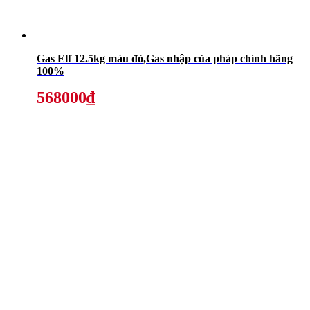
Gas Elf 12.5kg màu đỏ,Gas nhập của pháp chính hãng
100%
568000₫