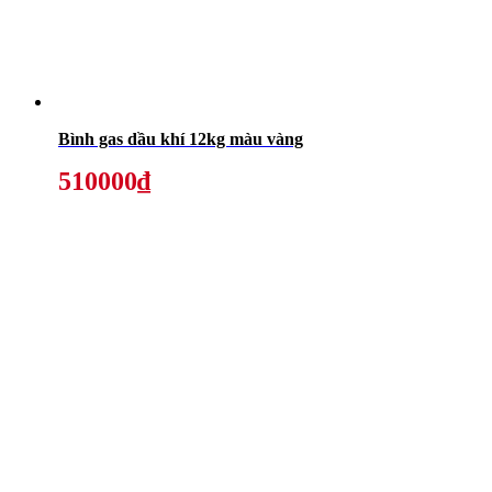
Bình gas dầu khí 12kg màu vàng
510000₫