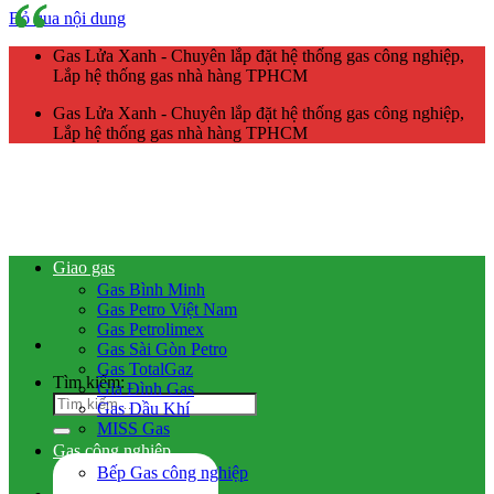
Bỏ qua nội dung
Gas Lửa Xanh - Chuyên lắp đặt hệ thống gas công nghiệp,
Lắp hệ thống gas nhà hàng TPHCM
Gas Lửa Xanh - Chuyên lắp đặt hệ thống gas công nghiệp,
Lắp hệ thống gas nhà hàng TPHCM
Giao gas
Gas Bình Minh
Gas Petro Việt Nam
Gas Petrolimex
Gas Sài Gòn Petro
Gas TotalGaz
Tìm kiếm:
Gia Đình Gas
Gas Dầu Khí
MISS Gas
Gas công nghiệp
Bếp Gas công nghiệp