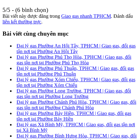
5/5 - (6 bình chọn)
Bài viết này được đăng trong
Giao gas nhanh TPHCM
. Đánh dấu
liên kết thường trực
.
Bài viết cùng chuyên mục
Đại lý gas Phường An Hội Tây, TPHCM | Giao gas, đổi gas
tận nơi tại Phường An Hội Tây
Đại lý gas Phường Phú Thọ Hòa, TPHCM | Giao gas, đổi
gas tận nơi tại Phường Phú Thọ Hòa
Đại lý gas Phường Phú Thuận, TPHCM | Giao gas, đổi gas
tận nơi tại Phường Phú Thuận
Đại lý gas Phường Xóm Chiếu, TPHCM | Giao gas, đổi gas
tận nơi tại Phường Xóm Chiếu
Đại lý gas Phường Long Trường, TPHCM | Giao gas, đổi
gas tận nơi tại Phường Long Trường
Đại lý gas Phường Chánh Phú Hòa, TPHCM | Giao gas, đổi
gas tận nơi tại Phường Chánh Phú Hòa
Đại lý gas Phường Bảy Hiền, TPHCM | Giao gas, đổi gas
tận nơi tại Phường Bảy Hiền
Đại lý gas Xã Bình Mỹ, TPHCM | Giao gas, đổi gas tận nơi
tại Xã Bình Mỹ
Đại lý gas Phường Bình Hưng Hòa, TPHCM | Giao gas, đổi