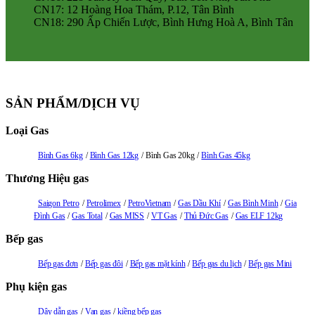
CN17: 12 Hoàng Hoa Thám, P.12, Tân Bình
CN18: 290 Ấp Chiến Lược, Bình Hưng Hoà A, Bình Tân
SẢN PHẨM/DỊCH VỤ
Loại Gas
Bình Gas 6kg
Bình Gas 12kg
Bình Gas 20kg
Bình Gas 45kg
Thương Hiệu gas
Saigon Petro
Petrolimex
PetroVietnam
Gas Dầu Khí
Gas Bình Minh
Gia
Đình Gas
Gas Total
Gas MISS
VT Gas
Thủ Đức Gas
Gas ELF 12kg
Bếp gas
Bếp gas đơn
Bếp gas đôi
Bếp gas mặt kính
Bếp gas du lịch
Bếp gas Mini
Phụ kiện gas
Dây dẫn gas
Van gas
kiềng bếp gas