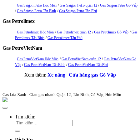
Gas Saigon Petro Hóc Môn
Gas Saigon Petro quận 12
Gas Saigon Petro Gò Vấp
Gas Saigon Petro Tân Bình
Gas Saigon Petro Tân Phú
Gas Petrolimex
Gas Petrolimex Hóc Môn
Gas Petrolimex quận 12
Gas Petrolimex Gò Vấp
Gas
Petrolimex Tân Bình
Gas Petrolimex Tân Phú
Gas PetroVietNam
Gas PetroVietNam Hóc Môn
Gas PetroVietNam quận 12
Gas PetroVietNam Gò
Vấp
Gas PetroVietNam Tân Bình
Gas PetroVietNam Tân Phú
Xem thêm:
Xe nâng
|
Cửa hàng gas Gò Vấp
Gas Lửa Xanh - Giao gas nhanh Quận 12, Tân Bình, Gò Vấp, Hóc Môn
Tìm kiếm:
Dịch Vụ