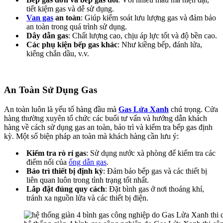
tiết kiệm gas và dễ sử dụng.
Van gas
an toàn
: Giúp kiểm soát lưu lượng gas và đảm bảo
an toàn trong quá trình sử dụng.
Dây dẫn gas
: Chất lượng cao, chịu áp lực tốt và độ bền cao.
Các phụ kiện bếp gas khác
: Như kiềng bếp, đánh lửa,
kiếng chắn dầu, v.v.
An Toàn Sử Dụng Gas
An toàn luôn là yếu tố hàng đầu mà
Gas Lửa Xanh
chú trọng. Cửa
hàng thường xuyên tổ chức các buổi tư vấn và hướng dẫn khách
hàng về cách sử dụng gas an toàn, bảo trì và kiểm tra bếp gas định
kỳ. Một số biện pháp an toàn mà khách hàng cần lưu ý:
Kiểm tra rò rỉ gas
: Sử dụng nước xà phòng để kiểm tra các
điểm nối của
ống dẫn gas
.
Bảo trì thiết bị định kỳ
: Đảm bảo bếp gas và các thiết bị
liên quan luôn trong tình trạng tốt nhất.
Lắp đặt đúng quy cách
: Đặt bình gas ở nơi thoáng khí,
tránh xa nguồn lửa và các thiết bị điện.