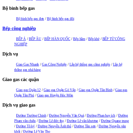
Bộ bình bếp gas
Bộ bình bếp gas đơn
Bộ bình bếp gas đôi
Bếp công nghiệp
BẾP Á
BẾP ÂU
BẾP HÀN QUỐC
Bếp hầm
Bếp khè
BẾP TỪ CÔNG
NGHIỆP
Dịch vụ
Giao Gas Nhanh
Gas Công Nghiệp
Lắp hệ thống gas công nghiệp
Lắp hệ
thống gas nhà hàng
Giao gas các quận
Giao gas Quận 12
Giao gas Quận Gò Vấp
Giao gas Quận Tân Bình
Giao gas
Quận Tân Phú
Giao gas Huyện Hóc Môn
Dịch vụ giao gas
Đường Trường Chinh
Đường Nguyễn Văn Quá
Đường Phan huy ích
Đường
Pham văn chiêu
Đường Lê đức thọ
Đường Lê văn khương
Đường Quang trung
Đường Tô ký
Đường Nguyễn Ảnh thủ
Đường Tân sơn
Đường Nguyễn văn
khối
Đường Lê Văn Thọ