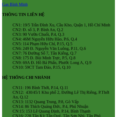
Gas Bình Minh
THÔNG TIN LIÊN HỆ
CN1: 19/5 Trần Đình Xu, Cầu Kho, Quận 1, Hồ Chí Minh
CN2: Đ. số 3, P. Bình An, Q.2
CN3: 90 Vườn Chuối, P.4, Q.3
CN4: 46M Nguyễn Hữu Hào, P.6, Q.4
CN5: 114 Phạm Hữu Chí, P.15, Q.5
CN6: 249 Đ. Nguyễn Văn Luông, P.11, Q.6
CN7: 76 Đường Số 7, Tân Kiểng, Q.7
CN8: 175 Đ. Bùi Minh Trực, P.5, Q.8
CN9: 69A Đ. Hồ Bá Phấn, Phước Long A, Q.9
CN10: 59CT Tam Đảo, P.15, Q.10
HỆ THỐNG CHI NHÁNH
CN11: 196 Bình Thới, P.14, Q.11
CN12: 430/45/1 Khu phố 2, Đường Lê Thị Riêng, P.Thới
An, Q.12
CN13: 1132 Quang Trung, P.8, Gò Vấp
CN14: 86 Thích Quảng Đức, P.4, Phú Nhuận
CN:15: 153 Lê Quang Định, P.14, Bình Thạnh
CN16: 228 Tân Kỳ Tân Quý, Tân Sơn Nhì, Tân Phú