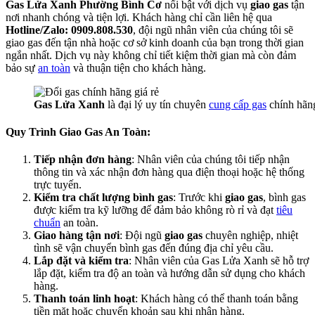
Gas Lửa Xanh Phường Bình Cơ
nổi bật với dịch vụ
giao gas
tận
nơi nhanh chóng và tiện lợi. Khách hàng chỉ cần liên hệ qua
Hotline/Zalo: 0909.808.530
, đội ngũ nhân viên của chúng tôi sẽ
giao gas đến tận nhà hoặc cơ sở kinh doanh của bạn trong thời gian
ngắn nhất. Dịch vụ này không chỉ tiết kiệm thời gian mà còn đảm
bảo sự
an toàn
và thuận tiện cho khách hàng.
Gas Lửa Xanh
là đại lý uy tín chuyên
cung cấp gas
chính hãn
Quy Trình Giao Gas An Toàn:
Tiếp nhận đơn hàng
: Nhân viên của chúng tôi tiếp nhận
thông tin và xác nhận đơn hàng qua điện thoại hoặc hệ thống
trực tuyến.
Kiểm tra chất lượng bình gas
: Trước khi
giao gas
, bình gas
được kiểm tra kỹ lưỡng để đảm bảo không rò rỉ và đạt
tiêu
chuẩn
an toàn.
Giao hàng tận nơi
: Đội ngũ
giao gas
chuyên nghiệp, nhiệt
tình sẽ vận chuyển bình gas đến đúng địa chỉ yêu cầu.
Lắp đặt và kiểm tra
: Nhân viên của Gas Lửa Xanh sẽ hỗ trợ
lắp đặt, kiểm tra độ an toàn và hướng dẫn sử dụng cho khách
hàng.
Thanh toán linh hoạt
: Khách hàng có thể thanh toán bằng
tiền mặt hoặc chuyển khoản sau khi nhận hàng.