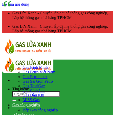
Bỏ qua nội dung
Gas Lửa Xanh - Chuyên lắp đặt hệ thống gas công nghiệp,
Lắp hệ thống gas nhà hàng TPHCM
Gas Lửa Xanh - Chuyên lắp đặt hệ thống gas công nghiệp,
Lắp hệ thống gas nhà hàng TPHCM
Giao gas
Gas Bình Minh
Gas Petro Việt Nam
Gas Petrolimex
Gas Sài Gòn Petro
Gas TotalGaz
Tìm kiếm:
Gia Đình Gas
Gas Dầu Khí
MISS Gas
Gas công nghiệp
Bếp Gas công nghiệp