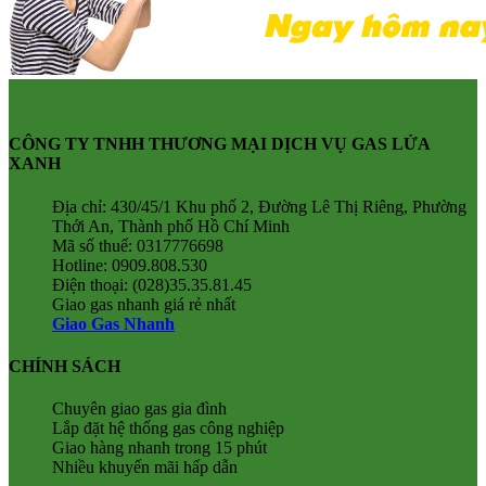
CÔNG TY TNHH THƯƠNG MẠI DỊCH VỤ GAS LỬA
XANH
Địa chỉ: 430/45/1 Khu phố 2, Đường Lê Thị Riêng, Phường
Thới An, Thành phố Hồ Chí Minh
Mã số thuế: 0317776698
Hotline: 0909.808.530
Điện thoại: (028)35.35.81.45
Giao gas nhanh giá rẻ nhất
Giao Gas Nhanh
CHÍNH SÁCH
Chuyên giao gas gia đình
Lắp đặt hệ thống gas công nghiệp
Giao hàng nhanh trong 15 phút
Nhiều khuyến mãi hấp dẫn