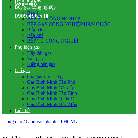
Hệ thống gas
Gọi gas ngay
Bếp gas công nghiệp
Bếp á
0909.808.530
BẾP ÂU CÔNG NGHIỆP
BẾP GAS CÔNG NGHIỆP HÀN QUỐC
Bếp hầm
Bếp khè
BẾP TỪ CÔNG NGHIỆP
Phụ kiện gas
Dây dẫn gas
Van gas
Kiềng bếp gas
Giá gas
Giá gas xám 12kg
Gas Bình Minh Tân Phú
Gas Bình Minh Gò Vấp
Gas Bình Minh Tân Bình
Gas Bình Minh Quận 12
Gas Bình Minh Hóc Môn
Liên hệ
Trang chủ
/
Giao gas nhanh TPHCM
/