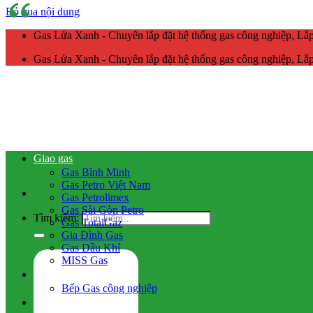
Bỏ qua nội dung
Gas Lửa Xanh - Chuyên lắp đặt hệ thống gas công nghiệp, L
Gas Lửa Xanh - Chuyên lắp đặt hệ thống gas công nghiệp, L
Giao gas
Gas Bình Minh
Gas Petro Việt Nam
Gas Petrolimex
Gas Sài Gòn Petro
Tìm kiếm:
Gas TotalGaz
Gia Đình Gas
Gas Dầu Khí
MISS Gas
Gas công nghiệp
Bếp Gas công nghiệp
Hệ thống gas