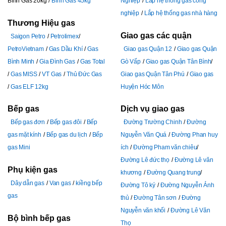
Bình Gas 20kg
Bình Gas 45kg
Nghiệp
Lắp hệ thống gas công
nghiệp
Lắp hệ thống gas nhà hàng
Thương Hiệu gas
Giao gas các quận
Saigon Petro
Petrolimex
PetroVietnam
Gas Dầu Khí
Gas
Giao gas Quận 12
Giao gas Quận
Bình Minh
Gia Đình Gas
Gas Total
Gò Vấp
Giao gas Quận Tân Bình
Gas MISS
VT Gas
Thủ Đức Gas
Giao gas Quận Tân Phú
Giao gas
Gas ELF 12kg
Huyện Hóc Môn
Bếp gas
Dịch vụ giao gas
Bếp gas đơn
Bếp gas đôi
Bếp
Đường Trường Chinh
Đường
gas mặt kính
Bếp gas du lịch
Bếp
Nguyễn Văn Quá
Đường Phan huy
gas Mini
ích
Đường Pham văn chiêu
Đường Lê đức thọ
Đường Lê văn
Phụ kiện gas
khương
Đường Quang trung
Dây dẫn gas
Van gas
kiềng bếp
Đường Tô ký
Đường Nguyễn Ảnh
gas
thủ
Đường Tân sơn
Đường
Nguyễn văn khối
Đường Lê Văn
Bộ bình bếp gas
Thọ