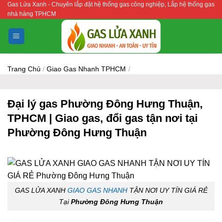
Gas Lửa Xanh - Chuyên lắp đặt hệ thống gas công nghiệp, Lắp hệ thống gas
Bỏ
nhà hàng TPHCM
qua
nội
dung
Trang Chủ
/
Giao Gas Nhanh TPHCM
/
Đại lý gas Phường Đông Hưng Thuận,
TPHCM | Giao gas, đổi gas tận nơi tại
Phường Đông Hưng Thuận
GAS LỬA XANH
GIAO GAS NHANH
TẬN NƠI UY TÍN GIÁ RẺ
Tại
Phường Đông Hưng Thuận