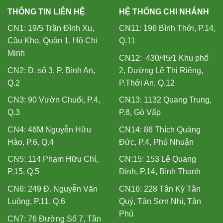
THÔNG TIN LIÊN HỆ
HỆ THỐNG CHI NHÁNH
CN1: 19/5 Trần Đình Xu,
CN11: 196 Bình Thới, P.14,
Cầu Kho, Quận 1, Hồ Chí
Q.11
Minh
CN12: 430/45/1 Khu phố
CN2: Đ. số 3, P. Bình An,
2, Đường Lê Thị Riêng,
Q.2
P.Thới An, Q.12
CN3: 90 Vườn Chuối, P.4,
CN13: 1132 Quang Trung,
Q.3
P.8, Gò Vấp
CN4: 46M Nguyễn Hữu
CN14: 86 Thích Quảng
Hào, P.6, Q.4
Đức, P.4, Phú Nhuận
CN5: 114 Phạm Hữu Chí,
CN:15: 153 Lê Quang
P.15, Q.5
Định, P.14, Bình Thạnh
CN6: 249 Đ. Nguyễn Văn
CN16: 228 Tân Kỳ Tân
Luông, P.11, Q.6
Quý, Tân Sơn Nhì, Tân
Phú
CN7: 76 Đường Số 7, Tân