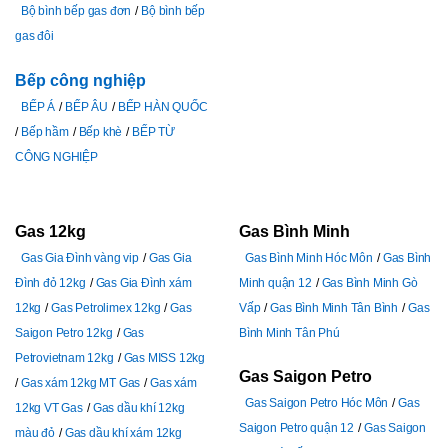
Bộ bình bếp gas đơn
Bộ bình bếp
gas đôi
Bếp công nghiệp
BẾP Á
BẾP ÂU
BẾP HÀN QUỐC
Bếp hầm
Bếp khè
BẾP TỪ
CÔNG NGHIỆP
Gas 12kg
Gas Bình Minh
Gas Gia Đình vàng vip
Gas Gia
Gas Bình Minh Hóc Môn
Gas Bình
Đình đỏ 12kg
Gas Gia Đình xám
Minh quận 12
Gas Bình Minh Gò
12kg
Gas Petrolimex 12kg
Gas
Vấp
Gas Bình Minh Tân Bình
Gas
Saigon Petro 12kg
Gas
Bình Minh Tân Phú
Petrovietnam 12kg
Gas MISS 12kg
Gas Saigon Petro
Gas xám 12kg MT Gas
Gas xám
Gas Saigon Petro Hóc Môn
Gas
12kg VT Gas
Gas dầu khí 12kg
Saigon Petro quận 12
Gas Saigon
màu đỏ
Gas dầu khí xám 12kg