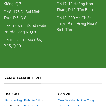
Kiểng, Q.7
CN17: 12 Hoàng Hoa
Thám, P.12, Tân Bình
CN8: 175 Đ. Bùi Minh
Trực, P.5, Q.8
CN18: 290 Ấp Chiến
Lược, Bình Hưng Hoà A,
CN9: 69A Đ. Hồ Bá Phấn,
Bình Tân
Phước Long A, Q.9
CN10: 59CT Tam Đảo,
P.15, Q.10
SẢN PHẨM/DỊCH VỤ
Loại Gas
Dịch vụ
Bình Gas 6kg
Bình Gas 12kg
Giao Gas Nhanh
Gas Công