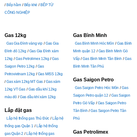
Bếp hầm
Bếp khè
BẾP TỪ
CÔNG NGHIỆP
Gas 12kg
Gas Bình Minh
Gas Gia Đình vàng vip
Gas Gia
Gas Bình Minh Hóc Môn
Gas Bình
Đình đỏ 12kg
Gas Gia Đình xám
Minh quận 12
Gas Bình Minh Gò
12kg
Gas Petrolimex 12kg
Gas
Vấp
Gas Bình Minh Tân Bình
Gas
Saigon Petro 12kg
Gas
Bình Minh Tân Phú
Petrovietnam 12kg
Gas MISS 12kg
Gas Saigon Petro
Gas xám 12kg MT Gas
Gas xám
Gas Saigon Petro Hóc Môn
Gas
12kg VT Gas
Gas dầu khí 12kg
Saigon Petro quận 12
Gas Saigon
màu đỏ
Gas dầu khí xám 12kg
Petro Gò Vấp
Gas Saigon Petro
Lắp đặt gas
Tân Bình
Gas Saigon Petro Tân
Lắp hệ thống gas Thủ Đức
Lắp hệ
Phú
thống gas Quận 1
Lắp hệ thống
Gas Petrolimex
gas Quận 2
Lắp hệ thống gas