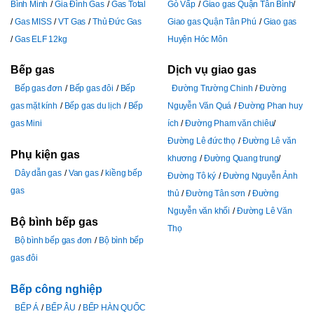
Bình Minh
Gia Đình Gas
Gas Total
Gò Vấp
Giao gas Quận Tân Bình
Gas MISS
VT Gas
Thủ Đức Gas
Giao gas Quận Tân Phú
Giao gas
Gas ELF 12kg
Huyện Hóc Môn
Bếp gas
Dịch vụ giao gas
Bếp gas đơn
Bếp gas đôi
Bếp
Đường Trường Chinh
Đường
gas mặt kính
Bếp gas du lịch
Bếp
Nguyễn Văn Quá
Đường Phan huy
gas Mini
ích
Đường Pham văn chiêu
Đường Lê đức thọ
Đường Lê văn
Phụ kiện gas
khương
Đường Quang trung
Dây dẫn gas
Van gas
kiềng bếp
Đường Tô ký
Đường Nguyễn Ảnh
gas
thủ
Đường Tân sơn
Đường
Nguyễn văn khối
Đường Lê Văn
Bộ bình bếp gas
Thọ
Bộ bình bếp gas đơn
Bộ bình bếp
gas đôi
Bếp công nghiệp
BẾP Á
BẾP ÂU
BẾP HÀN QUỐC