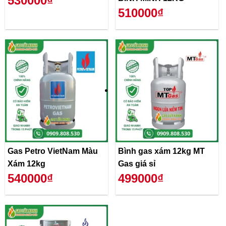
530000₫
510000₫
Gas Petro VietNam Màu
Bình gas xám 12kg MT
Xám 12kg
Gas giá sỉ
540000₫
499000₫