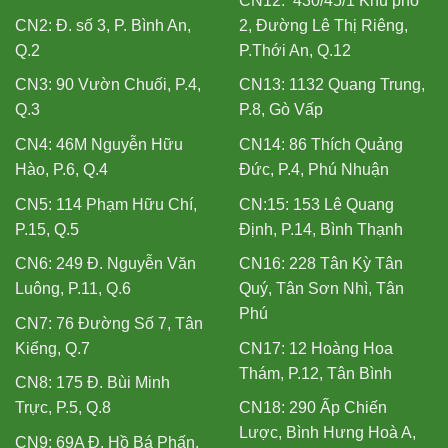
CN12: 430/45/1 Khu phố
CN2: Đ. số 3, P. Bình An,
2, Đường Lê Thị Riêng,
Q.2
P.Thới An, Q.12
CN3: 90 Vườn Chuối, P.4,
CN13: 1132 Quang Trung,
Q.3
P.8, Gò Vấp
CN4: 46M Nguyễn Hữu
CN14: 86 Thích Quảng
Hào, P.6, Q.4
Đức, P.4, Phú Nhuận
CN5: 114 Phạm Hữu Chí,
CN:15: 153 Lê Quang
P.15, Q.5
Định, P.14, Bình Thạnh
CN6: 249 Đ. Nguyễn Văn
CN16: 228 Tân Kỳ Tân
Luông, P.11, Q.6
Quý, Tân Sơn Nhì, Tân
Phú
CN7: 76 Đường Số 7, Tân
Kiểng, Q.7
CN17: 12 Hoàng Hoa
Thám, P.12, Tân Bình
CN8: 175 Đ. Bùi Minh
Trực, P.5, Q.8
CN18: 290 Ấp Chiến
Lược, Bình Hưng Hoà A,
CN9: 69A Đ. Hồ Bá Phấn,