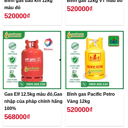
Bình gas dầu khí 12kg
Bình gas 12kg VT màu đỏ
520000₫
màu đỏ
520000₫
Gas Elf 12.5kg màu đỏ,Gas
Bình gas Pacific Petro
nhập của pháp chính hãng
Vàng 12kg
520000₫
100%
568000₫