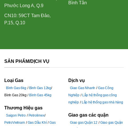
Bình Tân
Phước Long A, Q.9
CN10: 59CT Tam Đảo,
P.15, Q.10
SẢN PHẨM/DỊCH VỤ
Loại Gas
Dịch vụ
Bình Gas 6kg
Bình Gas 12kg
Giao Gas Nhanh
Gas Công
Bình Gas 20kg
Bình Gas 45kg
Nghiệp
Lắp hệ thống gas công
nghiệp
Lắp hệ thống gas nhà hàng
Thương Hiệu gas
Giao gas các quận
Saigon Petro
Petrolimex
PetroVietnam
Gas Dầu Khí
Gas
Giao gas Quận 12
Giao gas Quận