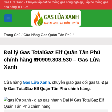
Gas Lửa Xanh - Chuyên lắp đặt hệ thống gas công nghiệp, Lắp hệ thống gas
Bỏ
nhà hàng TPHCM
qua
nội
dung
Trang Chủ
/
Cửa Hàng Gas Quận Tân Phú
/
Đại lý Gas TotalGaz Elf Quận Tân Phú
chính hãng ☎️0909.808.530 – Gas Lửa
Xanh
Cửa hàng
Gas Lửa Xanh
, chuyên giao gas đổi gas tại
Đại
lý Gas TotalGaz Elf Quận Tân Phú chính hãng
.