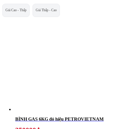
Giá Cao - Thấp
Giá Thấp - Cao
BÌNH GAS 6KG đỏ hiệu PETROVIETNAM