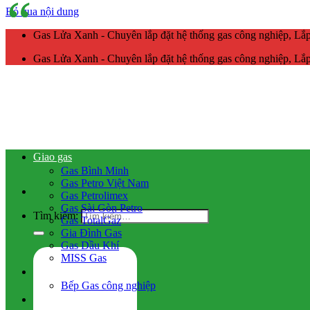
Bỏ qua nội dung
Gas Lửa Xanh - Chuyên lắp đặt hệ thống gas công nghiệp, L
Gas Lửa Xanh - Chuyên lắp đặt hệ thống gas công nghiệp, L
Giao gas
Gas Bình Minh
Gas Petro Việt Nam
Gas Petrolimex
Gas Sài Gòn Petro
Tìm kiếm:
Gas TotalGaz
Gia Đình Gas
Gas Dầu Khí
MISS Gas
Gas công nghiệp
Bếp Gas công nghiệp
Hệ thống gas