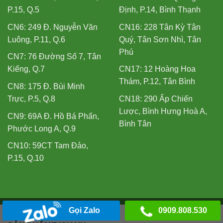
P.15, Q.5
Định, P.14, Bình Thạnh
CN6: 249 Đ. Nguyễn Văn
CN16: 228 Tân Kỳ Tân
Luông, P.11, Q.6
Quý, Tân Sơn Nhì, Tân
Phú
CN7: 76 Đường Số 7, Tân
Kiểng, Q.7
CN17: 12 Hoàng Hoa
Thám, P.12, Tân Bình
CN8: 175 Đ. Bùi Minh
Trực, P.5, Q.8
CN18: 290 Ấp Chiến
Lược, Bình Hưng Hoà A,
CN9: 69A Đ. Hồ Bá Phấn,
Bình Tân
Phước Long A, Q.9
CN10: 59CT Tam Đảo,
P.15, Q.10
Gọi Zalo
0909.808.530