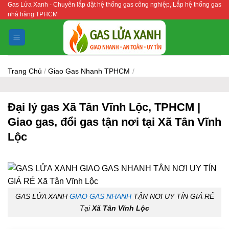
Gas Lửa Xanh - Chuyên lắp đặt hệ thống gas công nghiệp, Lắp hệ thống gas
Bỏ
nhà hàng TPHCM
qua
nội
dung
Trang Chủ
/
Giao Gas Nhanh TPHCM
/
Đại lý gas Xã Tân Vĩnh Lộc, TPHCM |
Giao gas, đổi gas tận nơi tại Xã Tân Vĩnh
Lộc
GAS LỬA XANH
GIAO GAS NHANH
TẬN NƠI UY TÍN GIÁ RẺ
Tại
Xã Tân Vĩnh Lộc