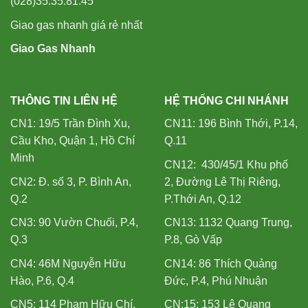
(028)35.35.81.45
Giao gas nhanh giá rẻ nhất
Giao Gas Nhanh
THÔNG TIN LIÊN HỆ
HỆ THỐNG CHI NHÁNH
CN1: 19/5 Trần Đình Xu,
CN11: 196 Bình Thới, P.14,
Cầu Kho, Quận 1, Hồ Chí
Q.11
Minh
CN12: 430/45/1 Khu phố
CN2: Đ. số 3, P. Bình An,
2, Đường Lê Thị Riêng,
Q.2
P.Thới An, Q.12
CN3: 90 Vườn Chuối, P.4,
CN13: 1132 Quang Trung,
Q.3
P.8, Gò Vấp
CN4: 46M Nguyễn Hữu
CN14: 86 Thích Quảng
Hào, P.6, Q.4
Đức, P.4, Phú Nhuận
CN5: 114 Phạm Hữu Chí,
CN:15: 153 Lê Quang