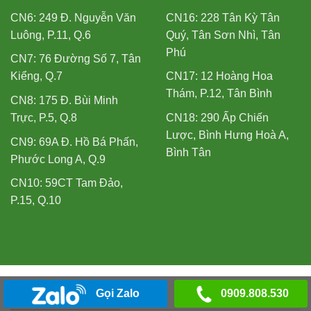
CN6: 249 Đ. Nguyễn Văn
CN16: 228 Tân Kỳ Tân
Luông, P.11, Q.6
Quý, Tân Sơn Nhì, Tân
Phú
CN7: 76 Đường Số 7, Tân
Kiểng, Q.7
CN17: 12 Hoàng Hoa
Thám, P.12, Tân Bình
CN8: 175 Đ. Bùi Minh
Trực, P.5, Q.8
CN18: 290 Ấp Chiến
Lược, Bình Hưng Hoà A,
CN9: 69A Đ. Hồ Bá Phấn,
Bình Tân
Phước Long A, Q.9
CN10: 59CT Tam Đảo,
P.15, Q.10
Gọi Zalo
0909.808.530
SẢN PHẨM/DỊCH VỤ