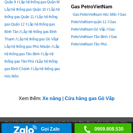
Quận 8
Lắp hệ thống gas Quận 9
Gas PetroVietNam
Lắp hệ thống gas Quận 10
Lắp hệ
Gas PetroVietNam Hóc Môn
Gas
thống gas Quận 11
Lắp hệ thống
PetroVietNam quận 12
Gas
gas Quận 12
Lắp hệ thống gas
PetroVietNam Gò Vấp
Gas
Bình Tân
Lắp hệ thống gas Bình
PetroVietNam Tân Bình
Gas
Thạnh
Lắp hệ thống gas Gò Vấp
PetroVietNam Tân Phú
Lắp hệ thống gas Phú Nhuận
Lắp
hệ thống gas Tân Bình
Lắp hệ
thống gas Tân Phú
L
ắp hệ thống
gas Bình Chánh
Lắp hệ thống gas
Hóc Môn
Xem thêm:
Xe nâng
|
Cửa hàng gas Gò Vấp
Gas Lửa Xanh - Giao gas nhanh Quận 12, Tân Bình, Gò Vấp, Hóc Môn
Gọi Zalo
0909.808.530