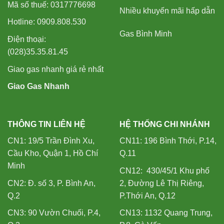
Mã số thuế: 0317776698
Nhiều khuyến mãi hấp dẫn
Hotline: 0909.808.530
Gas Bình Minh
Điện thoại:
(028)35.35.81.45
Giao gas nhanh giá rẻ nhất
Giao Gas Nhanh
THÔNG TIN LIÊN HỆ
HỆ THỐNG CHI NHÁNH
CN1: 19/5 Trần Đình Xu,
CN11: 196 Bình Thới, P.14,
Cầu Kho, Quận 1, Hồ Chí
Q.11
Minh
CN12: 430/45/1 Khu phố
CN2: Đ. số 3, P. Bình An,
2, Đường Lê Thị Riêng,
Q.2
P.Thới An, Q.12
CN3: 90 Vườn Chuối, P.4,
CN13: 1132 Quang Trung,