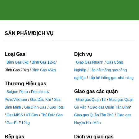
SẢN PHẨM/DỊCH VỤ
Loại Gas
Dịch vụ
Bình Gas 6kg
Bình Gas 12kg
Giao Gas Nhanh
Gas Công
Bình Gas 20kg
Bình Gas 45kg
Nghiệp
Lắp hệ thống gas công
nghiệp
Lắp hệ thống gas nhà hàng
Thương Hiệu gas
Giao gas các quận
Saigon Petro
Petrolimex
PetroVietnam
Gas Dầu Khí
Gas
Giao gas Quận 12
Giao gas Quận
Bình Minh
Gia Đình Gas
Gas Total
Gò Vấp
Giao gas Quận Tân Bình
Gas MISS
VT Gas
Thủ Đức Gas
Giao gas Quận Tân Phú
Giao gas
Gas ELF 12kg
Huyện Hóc Môn
Bếp gas
Dịch vụ giao gas