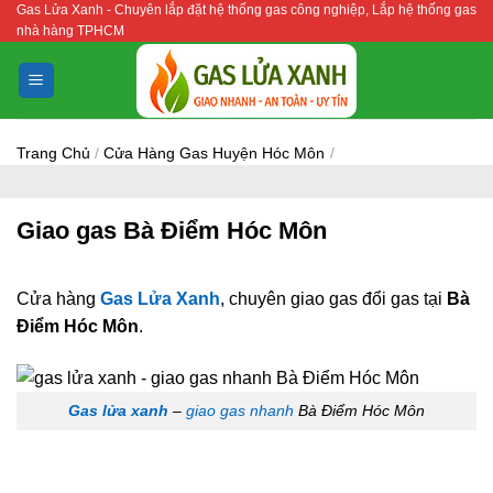
Gas Lửa Xanh - Chuyên lắp đặt hệ thống gas công nghiệp, Lắp hệ thống gas
Bỏ
nhà hàng TPHCM
qua
nội
dung
Trang Chủ
/
Cửa Hàng Gas Huyện Hóc Môn
/
Giao gas Bà Điểm Hóc Môn
Cửa hàng
Gas Lửa Xanh
, chuyên giao gas đổi gas tại
Bà
Điểm Hóc Môn
.
Gas lửa xanh
–
giao gas nhanh
Bà Điểm Hóc Môn