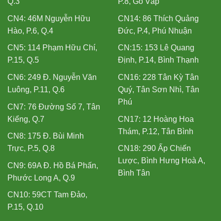
Q.3
P.8, Gò Vấp
CN4: 46M Nguyễn Hữu
CN14: 86 Thích Quảng
Hào, P.6, Q.4
Đức, P.4, Phú Nhuận
CN5: 114 Phạm Hữu Chí,
CN:15: 153 Lê Quang
P.15, Q.5
Định, P.14, Bình Thạnh
CN6: 249 Đ. Nguyễn Văn
CN16: 228 Tân Kỳ Tân
Luông, P.11, Q.6
Quý, Tân Sơn Nhì, Tân
Phú
CN7: 76 Đường Số 7, Tân
Kiểng, Q.7
CN17: 12 Hoàng Hoa
Thám, P.12, Tân Bình
CN8: 175 Đ. Bùi Minh
Trực, P.5, Q.8
CN18: 290 Ấp Chiến
Lược, Bình Hưng Hoà A,
CN9: 69A Đ. Hồ Bá Phấn,
Bình Tân
Phước Long A, Q.9
CN10: 59CT Tam Đảo,
P.15, Q.10