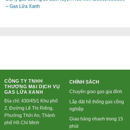
– Gas Lửa Xanh
CÔNG TY TNHH
CHÍNH SÁCH
THƯƠNG MẠI DỊCH VỤ
Chuyên giao gas gia đình
GAS LỬA XANH
Địa chỉ: 430/45/1 Khu phố
Lắp đặt hệ thống gas công
2, Đường Lê Thị Riêng,
nghiệp
Phường Thới An, Thành
Giao hàng nhanh trong 15
phố Hồ Chí Minh
phút