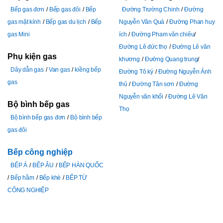
Bếp gas đơn
Bếp gas đôi
Bếp
Đường Trường Chinh
Đường
gas mặt kính
Bếp gas du lịch
Bếp
Nguyễn Văn Quá
Đường Phan huy
gas Mini
ích
Đường Pham văn chiêu
Đường Lê đức thọ
Đường Lê văn
Phụ kiện gas
khương
Đường Quang trung
Dây dẫn gas
Van gas
kiềng bếp
Đường Tô ký
Đường Nguyễn Ảnh
gas
thủ
Đường Tân sơn
Đường
Nguyễn văn khối
Đường Lê Văn
Bộ bình bếp gas
Thọ
Bộ bình bếp gas đơn
Bộ bình bếp
gas đôi
Bếp công nghiệp
BẾP Á
BẾP ÂU
BẾP HÀN QUỐC
Bếp hầm
Bếp khè
BẾP TỪ
CÔNG NGHIỆP