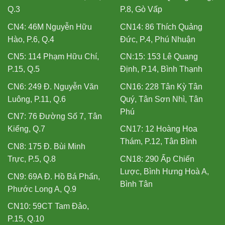
Q.3
P.8, Gò Vấp
CN4: 46M Nguyễn Hữu
CN14: 86 Thích Quảng
Hào, P.6, Q.4
Đức, P.4, Phú Nhuận
CN5: 114 Phạm Hữu Chí,
CN:15: 153 Lê Quang
P.15, Q.5
Định, P.14, Bình Thạnh
CN6: 249 Đ. Nguyễn Văn
CN16: 228 Tân Kỳ Tân
Luông, P.11, Q.6
Quý, Tân Sơn Nhì, Tân
Phú
CN7: 76 Đường Số 7, Tân
Kiểng, Q.7
CN17: 12 Hoàng Hoa
Thám, P.12, Tân Bình
CN8: 175 Đ. Bùi Minh
Trực, P.5, Q.8
CN18: 290 Ấp Chiến
Lược, Bình Hưng Hoà A,
CN9: 69A Đ. Hồ Bá Phấn,
Bình Tân
Phước Long A, Q.9
CN10: 59CT Tam Đảo,
P.15, Q.10