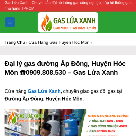
Gas Lửa Xanh - Chuyên lắp đặt hệ thống gas công nghiệp, Lắp hệ thống gas
Bỏ
nhà hàng TPHCM
qua
nội
dung
Trang Chủ
/
Cửa Hàng Gas Huyện Hóc Môn
/
Đại lý gas đường Ấp Đông, Huyện Hóc
Môn ☎️0909.808.530 – Gas Lửa Xanh
Cửa hàng
Gas Lửa Xanh
, chuyên giao gas đổi gas tại
Đường Ấp Đông, Huyện Hóc Môn
.