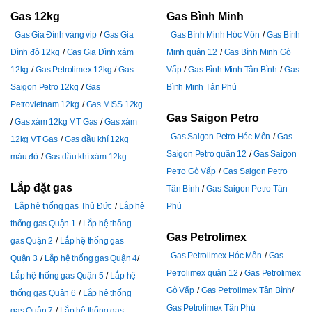
Gas 12kg
Gas Bình Minh
Gas Gia Đình vàng vip
Gas Gia
Gas Bình Minh Hóc Môn
Gas Bình
Đình đỏ 12kg
Gas Gia Đình xám
Minh quận 12
Gas Bình Minh Gò
12kg
Gas Petrolimex 12kg
Gas
Vấp
Gas Bình Minh Tân Bình
Gas
Saigon Petro 12kg
Gas
Bình Minh Tân Phú
Petrovietnam 12kg
Gas MISS 12kg
Gas Saigon Petro
Gas xám 12kg MT Gas
Gas xám
Gas Saigon Petro Hóc Môn
Gas
12kg VT Gas
Gas dầu khí 12kg
Saigon Petro quận 12
Gas Saigon
màu đỏ
Gas dầu khí xám 12kg
Petro Gò Vấp
Gas Saigon Petro
Lắp đặt gas
Tân Bình
Gas Saigon Petro Tân
Lắp hệ thống gas Thủ Đức
Lắp hệ
Phú
thống gas Quận 1
Lắp hệ thống
Gas Petrolimex
gas Quận 2
Lắp hệ thống gas
Gas Petrolimex Hóc Môn
Gas
Quận 3
Lắp hệ thống gas Quận 4
Petrolimex quận 12
Gas Petrolimex
Lắp hệ thống gas Quận 5
Lắp hệ
Gò Vấp
Gas Petrolimex Tân Bình
thống gas Quận 6
Lắp hệ thống
Gas Petrolimex Tân Phú
gas Quận 7
Lắp hệ thống gas