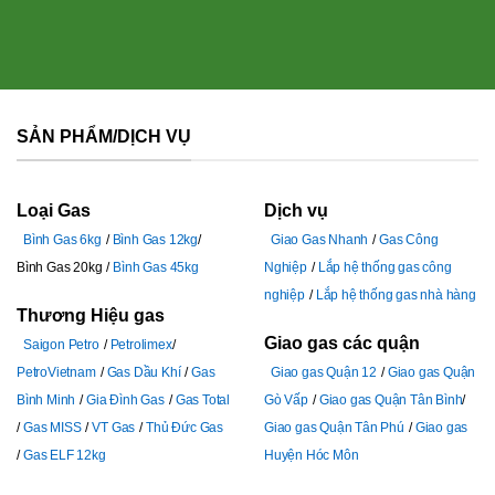
SẢN PHẨM/DỊCH VỤ
Loại Gas
Dịch vụ
Bình Gas 6kg
Bình Gas 12kg
Giao Gas Nhanh
Gas Công
Bình Gas 20kg
Bình Gas 45kg
Nghiệp
Lắp hệ thống gas công
nghiệp
Lắp hệ thống gas nhà hàng
Thương Hiệu gas
Giao gas các quận
Saigon Petro
Petrolimex
PetroVietnam
Gas Dầu Khí
Gas
Giao gas Quận 12
Giao gas Quận
Bình Minh
Gia Đình Gas
Gas Total
Gò Vấp
Giao gas Quận Tân Bình
Gas MISS
VT Gas
Thủ Đức Gas
Giao gas Quận Tân Phú
Giao gas
Gas ELF 12kg
Huyện Hóc Môn