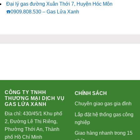
Đại lý gas đường Xuân Thới 7, Huyện Hóc Môn
☎️0909.808.530 – Gas Lửa Xanh
CÔNG TY TNHH
CHÍNH SÁCH
THƯƠNG MẠI DỊCH VỤ
Chuyên giao gas gia đình
GAS LỬA XANH
Địa chỉ: 430/45/1 Khu phố
Lắp đặt hệ thống gas công
2, Đường Lê Thị Riêng,
nghiệp
Phường Thới An, Thành
Giao hàng nhanh trong 15
phố Hồ Chí Minh