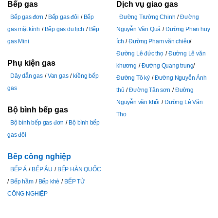
Bếp gas
Dịch vụ giao gas
Bếp gas đơn
Bếp gas đôi
Bếp
Đường Trường Chinh
Đường
gas mặt kính
Bếp gas du lịch
Bếp
Nguyễn Văn Quá
Đường Phan huy
gas Mini
ích
Đường Pham văn chiêu
Đường Lê đức thọ
Đường Lê văn
Phụ kiện gas
khương
Đường Quang trung
Dây dẫn gas
Van gas
kiềng bếp
Đường Tô ký
Đường Nguyễn Ảnh
gas
thủ
Đường Tân sơn
Đường
Nguyễn văn khối
Đường Lê Văn
Bộ bình bếp gas
Thọ
Bộ bình bếp gas đơn
Bộ bình bếp
gas đôi
Bếp công nghiệp
BẾP Á
BẾP ÂU
BẾP HÀN QUỐC
Bếp hầm
Bếp khè
BẾP TỪ
CÔNG NGHIỆP