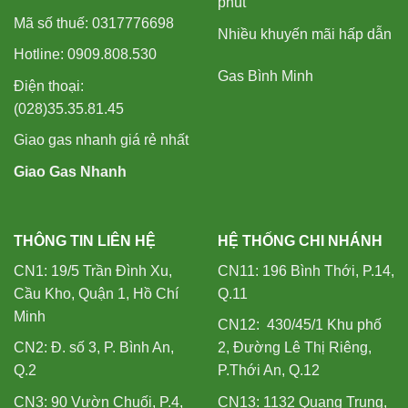
phút
Mã số thuế: 0317776698
Nhiều khuyến mãi hấp dẫn
Hotline: 0909.808.530
Gas Bình Minh
Điện thoại:
(028)35.35.81.45
Giao gas nhanh giá rẻ nhất
Giao Gas Nhanh
THÔNG TIN LIÊN HỆ
HỆ THỐNG CHI NHÁNH
CN1: 19/5 Trần Đình Xu,
CN11: 196 Bình Thới, P.14,
Cầu Kho, Quận 1, Hồ Chí
Q.11
Minh
CN12: 430/45/1 Khu phố
CN2: Đ. số 3, P. Bình An,
2, Đường Lê Thị Riêng,
Q.2
P.Thới An, Q.12
CN3: 90 Vườn Chuối, P.4,
CN13: 1132 Quang Trung,