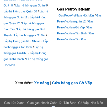
Quận 8
Lắp hệ thống gas Quận 9
Gas PetroVietNam
Lắp hệ thống gas Quận 10
Lắp hệ
Gas PetroVietNam Hóc Môn
Gas
thống gas Quận 11
Lắp hệ thống
PetroVietNam quận 12
Gas
gas Quận 12
Lắp hệ thống gas
PetroVietNam Gò Vấp
Gas
Bình Tân
Lắp hệ thống gas Bình
PetroVietNam Tân Bình
Gas
Thạnh
Lắp hệ thống gas Gò Vấp
PetroVietNam Tân Phú
Lắp hệ thống gas Phú Nhuận
Lắp
hệ thống gas Tân Bình
Lắp hệ
thống gas Tân Phú
L
ắp hệ thống
gas Bình Chánh
Lắp hệ thống gas
Hóc Môn
Xem thêm:
Xe nâng
|
Cửa hàng gas Gò Vấp
Gas Lửa Xanh - Giao gas nhanh Quận 12, Tân Bình, Gò Vấp, Hóc Môn