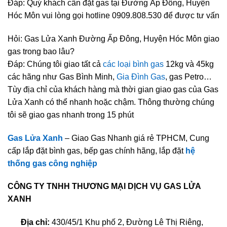
Đáp: Quý khách cần đặt gas tại Đường Ấp Đông, Huyện
Hóc Môn vui lòng gọi hotline 0909.808.530 để được tư vấn
Hỏi: Gas Lửa Xanh Đường Ấp Đông, Huyện Hóc Môn giao
gas trong bao lâu?
Đáp: Chúng tôi giao tất cả
các loại bình gas
12kg và 45kg
các hãng như Gas Bình Minh,
Gia Đình Gas
, gas Petro…
Tùy địa chỉ của khách hàng mà thời gian giao gas của Gas
Lửa Xanh có thể nhanh hoặc chậm. Thông thường chúng
tôi sẽ giao gas nhanh trong 15 phút
Gas Lửa Xanh
– Giao Gas Nhanh giá rẻ TPHCM, Cung
cấp lắp đặt bình gas, bếp gas chính hãng, lắp đặt
hệ
thống gas công nghiệp
CÔNG TY TNHH THƯƠNG MẠI DỊCH VỤ GAS LỬA
XANH
Địa chỉ:
430/45/1 Khu phố 2, Đường Lê Thị Riêng,