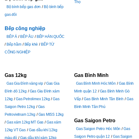
Thọ
Bộ bình bếp gas đơn
Bộ bình bếp
gas đôi
Bếp công nghiệp
BẾP Á
BẾP ÂU
BẾP HÀN QUỐC
Bếp hầm
Bếp khè
BẾP TỪ
CÔNG NGHIỆP
Gas 12kg
Gas Bình Minh
Gas Gia Đình vàng vip
Gas Gia
Gas Bình Minh Hóc Môn
Gas Bình
Đình đỏ 12kg
Gas Gia Đình xám
Minh quận 12
Gas Bình Minh Gò
12kg
Gas Petrolimex 12kg
Gas
Vấp
Gas Bình Minh Tân Bình
Gas
Saigon Petro 12kg
Gas
Bình Minh Tân Phú
Petrovietnam 12kg
Gas MISS 12kg
Gas Saigon Petro
Gas xám 12kg MT Gas
Gas xám
Gas Saigon Petro Hóc Môn
Gas
12kg VT Gas
Gas dầu khí 12kg
Saigon Petro quận 12
Gas Saigon
màu đỏ
Gas dầu khí xám 12kg