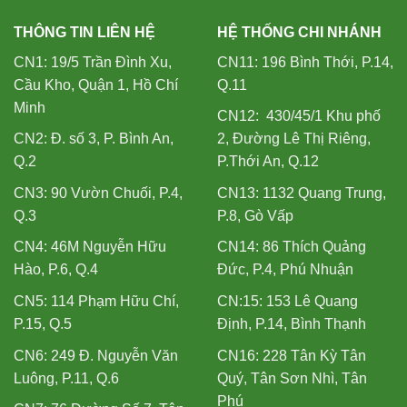
THÔNG TIN LIÊN HỆ
HỆ THỐNG CHI NHÁNH
CN1: 19/5 Trần Đình Xu,
CN11: 196 Bình Thới, P.14,
Cầu Kho, Quận 1, Hồ Chí
Q.11
Minh
CN12: 430/45/1 Khu phố
CN2: Đ. số 3, P. Bình An,
2, Đường Lê Thị Riêng,
Q.2
P.Thới An, Q.12
CN3: 90 Vườn Chuối, P.4,
CN13: 1132 Quang Trung,
Q.3
P.8, Gò Vấp
CN4: 46M Nguyễn Hữu
CN14: 86 Thích Quảng
Hào, P.6, Q.4
Đức, P.4, Phú Nhuận
CN5: 114 Phạm Hữu Chí,
CN:15: 153 Lê Quang
P.15, Q.5
Định, P.14, Bình Thạnh
CN6: 249 Đ. Nguyễn Văn
CN16: 228 Tân Kỳ Tân
Luông, P.11, Q.6
Quý, Tân Sơn Nhì, Tân
Phú