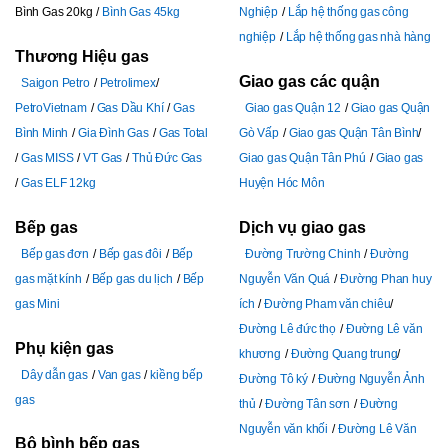
Bình Gas 20kg
Bình Gas 45kg
Nghiệp
Lắp hệ thống gas công
nghiệp
Lắp hệ thống gas nhà hàng
Thương Hiệu gas
Giao gas các quận
Saigon Petro
Petrolimex
PetroVietnam
Gas Dầu Khí
Gas
Giao gas Quận 12
Giao gas Quận
Bình Minh
Gia Đình Gas
Gas Total
Gò Vấp
Giao gas Quận Tân Bình
Gas MISS
VT Gas
Thủ Đức Gas
Giao gas Quận Tân Phú
Giao gas
Gas ELF 12kg
Huyện Hóc Môn
Bếp gas
Dịch vụ giao gas
Bếp gas đơn
Bếp gas đôi
Bếp
Đường Trường Chinh
Đường
gas mặt kính
Bếp gas du lịch
Bếp
Nguyễn Văn Quá
Đường Phan huy
gas Mini
ích
Đường Pham văn chiêu
Đường Lê đức thọ
Đường Lê văn
Phụ kiện gas
khương
Đường Quang trung
Dây dẫn gas
Van gas
kiềng bếp
Đường Tô ký
Đường Nguyễn Ảnh
gas
thủ
Đường Tân sơn
Đường
Nguyễn văn khối
Đường Lê Văn
Bộ bình bếp gas