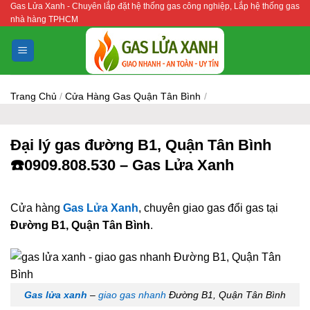
Gas Lửa Xanh - Chuyên lắp đặt hệ thống gas công nghiệp, Lắp hệ thống gas
Bỏ
nhà hàng TPHCM
qua
nội
dung
Trang Chủ
/
Cửa Hàng Gas Quận Tân Bình
/
Đại lý gas đường B1, Quận Tân Bình
☎️0909.808.530 – Gas Lửa Xanh
Cửa hàng
Gas Lửa Xanh
, chuyên giao gas đổi gas tại
Đường B1, Quận Tân Bình
.
Gas lửa xanh
–
giao gas nhanh
Đường B1, Quận Tân Bình