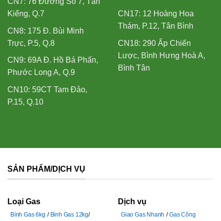
CN7: 76 Đường Số 7, Tân
Kiểng, Q.7
CN17: 12 Hoàng Hoa
Thám, P.12, Tân Bình
CN8: 175 Đ. Bùi Minh
Trực, P.5, Q.8
CN18: 290 Ấp Chiến
Lược, Bình Hưng Hoà A,
CN9: 69A Đ. Hồ Bá Phấn,
Bình Tân
Phước Long A, Q.9
CN10: 59CT Tam Đảo,
P.15, Q.10
SẢN PHẨM/DỊCH VỤ
Loại Gas
Dịch vụ
Bình Gas 6kg
Bình Gas 12kg
Giao Gas Nhanh
Gas Công