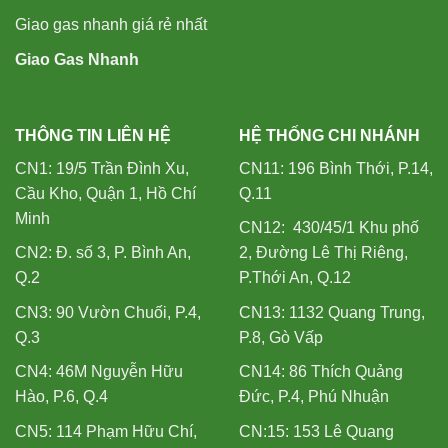
Giao gas nhanh giá rẻ nhất
Giao Gas Nhanh
THÔNG TIN LIÊN HỆ
HỆ THỐNG CHI NHÁNH
CN1: 19/5 Trần Đình Xu,
CN11: 196 Bình Thới, P.14,
Cầu Kho, Quận 1, Hồ Chí
Q.11
Minh
CN12: 430/45/1 Khu phố
CN2: Đ. số 3, P. Bình An,
2, Đường Lê Thị Riêng,
Q.2
P.Thới An, Q.12
CN3: 90 Vườn Chuối, P.4,
CN13: 1132 Quang Trung,
Q.3
P.8, Gò Vấp
CN4: 46M Nguyễn Hữu
CN14: 86 Thích Quảng
Hào, P.6, Q.4
Đức, P.4, Phú Nhuận
CN5: 114 Phạm Hữu Chí,
CN:15: 153 Lê Quang