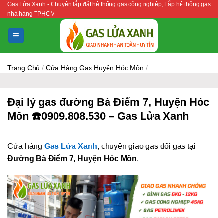
Gas Lửa Xanh - Chuyên lắp đặt hệ thống gas công nghiệp, Lắp hệ thống gas
Bỏ
nhà hàng TPHCM
qua
nội
dung
Trang Chủ
/
Cửa Hàng Gas Huyện Hóc Môn
/
Đại lý gas đường Bà Điểm 7, Huyện Hóc
Môn ☎️0909.808.530 – Gas Lửa Xanh
Cửa hàng
Gas Lửa Xanh
, chuyên giao gas đổi gas tại
Đường Bà Điểm 7, Huyện Hóc Môn
.