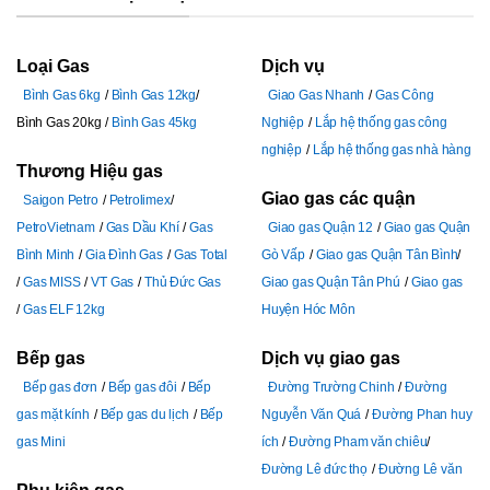
Loại Gas
Dịch vụ
Bình Gas 6kg
Bình Gas 12kg
Giao Gas Nhanh
Gas Công
Bình Gas 20kg
Bình Gas 45kg
Nghiệp
Lắp hệ thống gas công
nghiệp
Lắp hệ thống gas nhà hàng
Thương Hiệu gas
Giao gas các quận
Saigon Petro
Petrolimex
PetroVietnam
Gas Dầu Khí
Gas
Giao gas Quận 12
Giao gas Quận
Bình Minh
Gia Đình Gas
Gas Total
Gò Vấp
Giao gas Quận Tân Bình
Gas MISS
VT Gas
Thủ Đức Gas
Giao gas Quận Tân Phú
Giao gas
Gas ELF 12kg
Huyện Hóc Môn
Bếp gas
Dịch vụ giao gas
Bếp gas đơn
Bếp gas đôi
Bếp
Đường Trường Chinh
Đường
gas mặt kính
Bếp gas du lịch
Bếp
Nguyễn Văn Quá
Đường Phan huy
gas Mini
ích
Đường Pham văn chiêu
Đường Lê đức thọ
Đường Lê văn