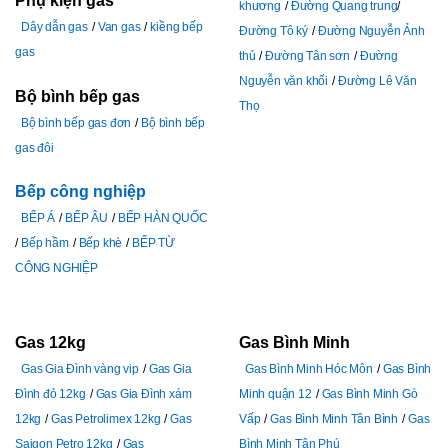
Phụ kiện gas
khương
Đường Quang trung
Dây dẫn gas
Van gas
kiềng bếp
Đường Tô ký
Đường Nguyễn Ảnh
gas
thủ
Đường Tân sơn
Đường
Nguyễn văn khối
Đường Lê Văn
Bộ bình bếp gas
Thọ
Bộ bình bếp gas đơn
Bộ bình bếp
gas đôi
Bếp công nghiệp
BẾP Á
BẾP ÂU
BẾP HÀN QUỐC
Bếp hầm
Bếp khè
BẾP TỪ
CÔNG NGHIỆP
Gas 12kg
Gas Bình Minh
Gas Gia Đình vàng vip
Gas Gia
Gas Bình Minh Hóc Môn
Gas Bình
Đình đỏ 12kg
Gas Gia Đình xám
Minh quận 12
Gas Bình Minh Gò
12kg
Gas Petrolimex 12kg
Gas
Vấp
Gas Bình Minh Tân Bình
Gas
Saigon Petro 12kg
Gas
Bình Minh Tân Phú