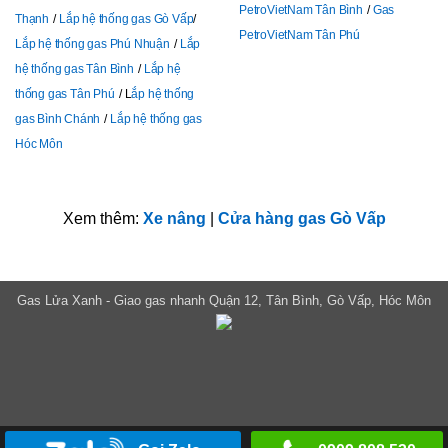
PetroVietNam Tân Bình
Gas
Thạnh
Lắp hệ thống gas Gò Vấp
PetroVietNam Tân Phú
Lắp hệ thống gas Phú Nhuận
Lắp
hệ thống gas Tân Bình
Lắp hệ
thống gas Tân Phú
L
ắp hệ thống
gas Bình Chánh
Lắp hệ thống gas
Hóc Môn
Xem thêm:
Xe nâng
|
Cửa hàng gas Gò Vấp
Gas Lửa Xanh - Giao gas nhanh Quận 12, Tân Bình, Gò Vấp, Hóc Môn