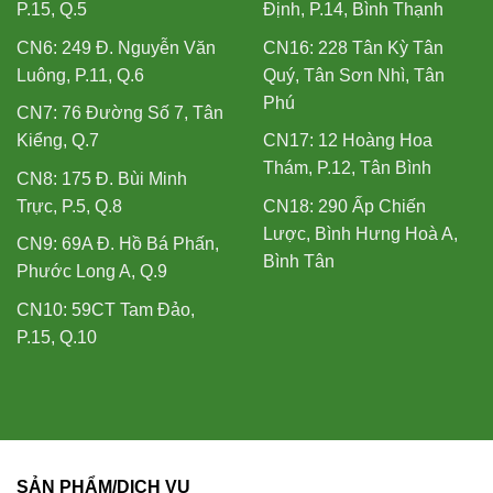
P.15, Q.5
Định, P.14, Bình Thạnh
CN6: 249 Đ. Nguyễn Văn
CN16: 228 Tân Kỳ Tân
Luông, P.11, Q.6
Quý, Tân Sơn Nhì, Tân
Phú
CN7: 76 Đường Số 7, Tân
Kiểng, Q.7
CN17: 12 Hoàng Hoa
Thám, P.12, Tân Bình
CN8: 175 Đ. Bùi Minh
Trực, P.5, Q.8
CN18: 290 Ấp Chiến
Lược, Bình Hưng Hoà A,
CN9: 69A Đ. Hồ Bá Phấn,
Bình Tân
Phước Long A, Q.9
CN10: 59CT Tam Đảo,
P.15, Q.10
SẢN PHẨM/DỊCH VỤ