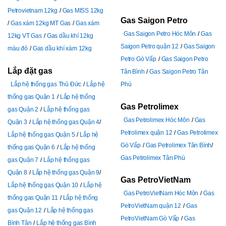
Petrovietnam 12kg
Gas MISS 12kg
Gas Saigon Petro
Gas xám 12kg MT Gas
Gas xám
Gas Saigon Petro Hóc Môn
Gas
12kg VT Gas
Gas dầu khí 12kg
Saigon Petro quận 12
Gas Saigon
màu đỏ
Gas dầu khí xám 12kg
Petro Gò Vấp
Gas Saigon Petro
Lắp đặt gas
Tân Bình
Gas Saigon Petro Tân
Lắp hệ thống gas Thủ Đức
Lắp hệ
Phú
thống gas Quận 1
Lắp hệ thống
Gas Petrolimex
gas Quận 2
Lắp hệ thống gas
Gas Petrolimex Hóc Môn
Gas
Quận 3
Lắp hệ thống gas Quận 4
Petrolimex quận 12
Gas Petrolimex
Lắp hệ thống gas Quận 5
Lắp hệ
Gò Vấp
Gas Petrolimex Tân Bình
thống gas Quận 6
Lắp hệ thống
Gas Petrolimex Tân Phú
gas Quận 7
Lắp hệ thống gas
Quận 8
Lắp hệ thống gas Quận 9
Gas PetroVietNam
Lắp hệ thống gas Quận 10
Lắp hệ
Gas PetroVietNam Hóc Môn
Gas
thống gas Quận 11
Lắp hệ thống
PetroVietNam quận 12
Gas
gas Quận 12
Lắp hệ thống gas
PetroVietNam Gò Vấp
Gas
Bình Tân
Lắp hệ thống gas Bình