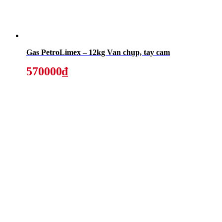
Gas PetroLimex – 12kg Van chụp, tay cam
570000₫