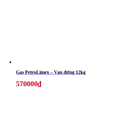
Gas PetroLimex – Van đứng 12kg
570000₫