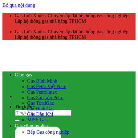
Bỏ qua nội dung
Gas Lửa Xanh - Chuyên lắp đặt hệ thống gas công nghiệp,
Lắp hệ thống gas nhà hàng TPHCM
Gas Lửa Xanh - Chuyên lắp đặt hệ thống gas công nghiệp,
Lắp hệ thống gas nhà hàng TPHCM
Giao gas
Gas Bình Minh
Gas Petro Việt Nam
Gas Petrolimex
Gas Sài Gòn Petro
Gas TotalGaz
Tìm kiếm:
Gia Đình Gas
Gas Dầu Khí
MISS Gas
Gas công nghiệp
Bếp Gas công nghiệp