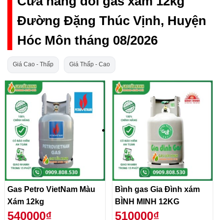
Cửa hàng đổi gas xám 12kg
Đường Đặng Thúc Vịnh, Huyện
Hóc Môn tháng 08/2026
Giá Cao - Thấp
Giá Thấp - Cao
Gas Petro VietNam Màu
Bình gas Gia Đình xám
Xám 12kg
BÌNH MINH 12KG
540000₫
510000₫