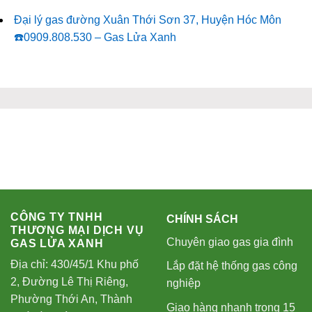
Đại lý gas đường Xuân Thới Sơn 37, Huyện Hóc Môn
☎️0909.808.530 – Gas Lửa Xanh
CÔNG TY TNHH
CHÍNH SÁCH
THƯƠNG MẠI DỊCH VỤ
Chuyên giao gas gia đình
GAS LỬA XANH
Địa chỉ: 430/45/1 Khu phố
Lắp đặt hệ thống gas công
2, Đường Lê Thị Riêng,
nghiệp
Phường Thới An, Thành
Giao hàng nhanh trong 15