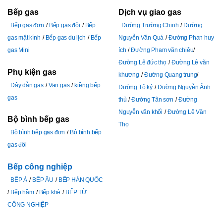
Bếp gas
Dịch vụ giao gas
Bếp gas đơn
Bếp gas đôi
Bếp
Đường Trường Chinh
Đường
gas mặt kính
Bếp gas du lịch
Bếp
Nguyễn Văn Quá
Đường Phan huy
gas Mini
ích
Đường Pham văn chiêu
Đường Lê đức thọ
Đường Lê văn
Phụ kiện gas
khương
Đường Quang trung
Dây dẫn gas
Van gas
kiềng bếp
Đường Tô ký
Đường Nguyễn Ảnh
gas
thủ
Đường Tân sơn
Đường
Nguyễn văn khối
Đường Lê Văn
Bộ bình bếp gas
Thọ
Bộ bình bếp gas đơn
Bộ bình bếp
gas đôi
Bếp công nghiệp
BẾP Á
BẾP ÂU
BẾP HÀN QUỐC
Bếp hầm
Bếp khè
BẾP TỪ
CÔNG NGHIỆP