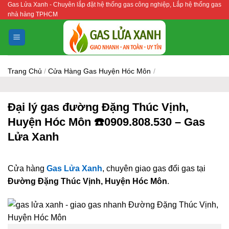
Gas Lửa Xanh - Chuyên lắp đặt hệ thống gas công nghiệp, Lắp hệ thống gas
Bỏ
nhà hàng TPHCM
qua
nội
dung
Trang Chủ
/
Cửa Hàng Gas Huyện Hóc Môn
/
Đại lý gas đường Đặng Thúc Vịnh,
Huyện Hóc Môn ☎️0909.808.530 – Gas
Lửa Xanh
Cửa hàng
Gas Lửa Xanh
, chuyên giao gas đổi gas tại
Đường Đặng Thúc Vịnh, Huyện Hóc Môn
.