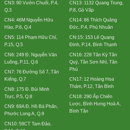
CN3: 90 Vườn Chuối, P.4,
CN13: 1132 Quang Trung,
Q.3
P.8, Gò Vấp
CN4: 46M Nguyễn Hữu
CN14: 86 Thích Quảng
Hào, P.6, Q.4
Đức, P.4, Phú Nhuận
CN5: 114 Phạm Hữu Chí,
CN:15: 153 Lê Quang
P.15, Q.5
Định, P.14, Bình Thạnh
CN6: 249 Đ. Nguyễn Văn
CN16: 228 Tân Kỳ Tân
Luông, P.11, Q.6
Quý, Tân Sơn Nhì, Tân
Phú
CN7: 76 Đường Số 7, Tân
Kiểng, Q.7
CN17: 12 Hoàng Hoa
Thám, P.12, Tân Bình
CN8: 175 Đ. Bùi Minh
Trực, P.5, Q.8
CN18: 290 Ấp Chiến
Lược, Bình Hưng Hoà A,
CN9: 69A Đ. Hồ Bá Phấn,
Bình Tân
Phước Long A, Q.9
CN10: 59CT Tam Đảo,