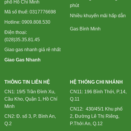
phố Hồ Chí Minh
phút
Mã số thuế: 0317776698
Nhiều khuyến mãi hấp dẫn
Hotline: 0909.808.530
Gas Bình Minh
Điện thoại:
(028)35.35.81.45
Giao gas nhanh giá rẻ nhất
Giao Gas Nhanh
THÔNG TIN LIÊN HỆ
HỆ THỐNG CHI NHÁNH
CN1: 19/5 Trần Đình Xu,
CN11: 196 Bình Thới, P.14,
Cầu Kho, Quận 1, Hồ Chí
Q.11
Minh
CN12: 430/45/1 Khu phố
CN2: Đ. số 3, P. Bình An,
2, Đường Lê Thị Riêng,
Q.2
P.Thới An, Q.12