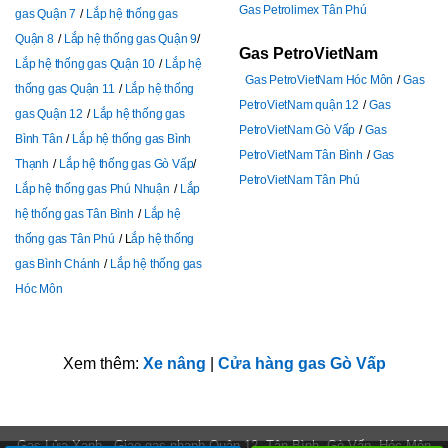
Gas Petrolimex Tân Phú
gas Quận 7
Lắp hệ thống gas
Quận 8
Lắp hệ thống gas Quận 9
Gas PetroVietNam
Lắp hệ thống gas Quận 10
Lắp hệ
Gas PetroVietNam Hóc Môn
Gas
thống gas Quận 11
Lắp hệ thống
PetroVietNam quận 12
Gas
gas Quận 12
Lắp hệ thống gas
PetroVietNam Gò Vấp
Gas
Bình Tân
Lắp hệ thống gas Bình
PetroVietNam Tân Bình
Gas
Thạnh
Lắp hệ thống gas Gò Vấp
PetroVietNam Tân Phú
Lắp hệ thống gas Phú Nhuận
Lắp
hệ thống gas Tân Bình
Lắp hệ
thống gas Tân Phú
L
ắp hệ thống
gas Bình Chánh
Lắp hệ thống gas
Hóc Môn
Xem thêm:
Xe nâng
|
Cửa hàng gas Gò Vấp
Gas Lửa Xanh - Giao gas nhanh Quận 12, Tân Bình, Gò Vấp, Hóc Môn