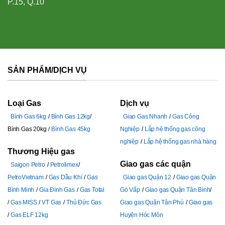
P.15, Q.10
SẢN PHẨM/DỊCH VỤ
Loại Gas
Dịch vụ
Bình Gas 6kg
Bình Gas 12kg
Giao Gas Nhanh
Gas Công
Bình Gas 20kg
Bình Gas 45kg
Nghiệp
Lắp hệ thống gas công
nghiệp
Lắp hệ thống gas nhà hàng
Thương Hiệu gas
Giao gas các quận
Saigon Petro
Petrolimex
PetroVietnam
Gas Dầu Khí
Gas
Giao gas Quận 12
Giao gas Quận
Bình Minh
Gia Đình Gas
Gas Total
Gò Vấp
Giao gas Quận Tân Bình
Gas MISS
VT Gas
Thủ Đức Gas
Giao gas Quận Tân Phú
Giao gas
Gas ELF 12kg
Huyện Hóc Môn