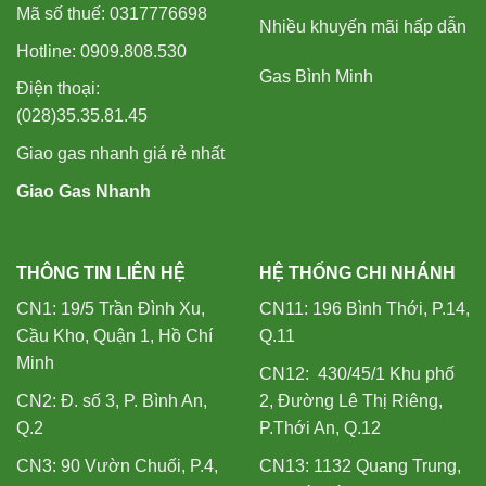
Mã số thuế: 0317776698
Nhiều khuyến mãi hấp dẫn
Hotline: 0909.808.530
Gas Bình Minh
Điện thoại:
(028)35.35.81.45
Giao gas nhanh giá rẻ nhất
Giao Gas Nhanh
THÔNG TIN LIÊN HỆ
HỆ THỐNG CHI NHÁNH
CN1: 19/5 Trần Đình Xu,
CN11: 196 Bình Thới, P.14,
Cầu Kho, Quận 1, Hồ Chí
Q.11
Minh
CN12: 430/45/1 Khu phố
CN2: Đ. số 3, P. Bình An,
2, Đường Lê Thị Riêng,
Q.2
P.Thới An, Q.12
CN3: 90 Vườn Chuối, P.4,
CN13: 1132 Quang Trung,