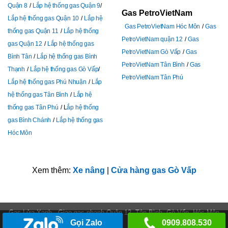
Quận 8
Lắp hệ thống gas Quận 9
Gas PetroVietNam
Lắp hệ thống gas Quận 10
Lắp hệ
Gas PetroVietNam Hóc Môn
Gas
thống gas Quận 11
Lắp hệ thống
PetroVietNam quận 12
Gas
gas Quận 12
Lắp hệ thống gas
PetroVietNam Gò Vấp
Gas
Bình Tân
Lắp hệ thống gas Bình
PetroVietNam Tân Bình
Gas
Thạnh
Lắp hệ thống gas Gò Vấp
PetroVietNam Tân Phú
Lắp hệ thống gas Phú Nhuận
Lắp
hệ thống gas Tân Bình
Lắp hệ
thống gas Tân Phú
L
ắp hệ thống
gas Bình Chánh
Lắp hệ thống gas
Hóc Môn
Xem thêm:
Xe nâng
|
Cửa hàng gas Gò Vấp
Gas Lửa Xanh - Giao gas nhanh Quận 12, Tân Bình, Gò Vấp, Hóc Môn
Gọi Zalo
0909.808.530