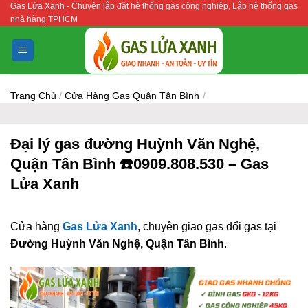
Gas Lửa Xanh - Chuyên lắp đặt hệ thống gas công nghiệp, Lắp hệ thống gas
Bỏ
nhà hàng TPHCM
qua
nội
dung
Trang Chủ
/
Cửa Hàng Gas Quận Tân Bình
/
Đại lý gas đường Huỳnh Văn Nghệ,
Quận Tân Bình ☎️0909.808.530 – Gas
Lửa Xanh
Cửa hàng
Gas Lửa Xanh
, chuyên giao gas đổi gas tại
Đường Huỳnh Văn Nghệ, Quận Tân Bình
.