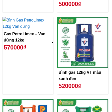
500000₫
Gas PetroLimex – Van
đứng 12kg
570000₫
Bình gas 12kg VT màu
xanh đen
520000₫