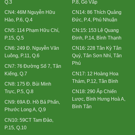
Q.3
P.8, Gò Vấp
CN4: 46M Nguyễn Hữu
CN14: 86 Thích Quảng
Hào, P.6, Q.4
Đức, P.4, Phú Nhuận
CN5: 114 Phạm Hữu Chí,
CN:15: 153 Lê Quang
P.15, Q.5
Định, P.14, Bình Thạnh
CN6: 249 Đ. Nguyễn Văn
CN16: 228 Tân Kỳ Tân
Luông, P.11, Q.6
Quý, Tân Sơn Nhì, Tân
Phú
CN7: 76 Đường Số 7, Tân
Kiểng, Q.7
CN17: 12 Hoàng Hoa
Thám, P.12, Tân Bình
CN8: 175 Đ. Bùi Minh
Trực, P.5, Q.8
CN18: 290 Ấp Chiến
Lược, Bình Hưng Hoà A,
CN9: 69A Đ. Hồ Bá Phấn,
Bình Tân
Phước Long A, Q.9
CN10: 59CT Tam Đảo,
P.15, Q.10