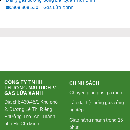
Đại lý gas đường Sông Đà, Quận Tân Bình
☎️0909.808.530 – Gas Lửa Xanh
CÔNG TY TNHH
CHÍNH SÁCH
THƯƠNG MẠI DỊCH VỤ
Chuyên giao gas gia đình
GAS LỬA XANH
Địa chỉ: 430/45/1 Khu phố
Lắp đặt hệ thống gas công
2, Đường Lê Thị Riêng,
nghiệp
Phường Thới An, Thành
Giao hàng nhanh trong 15
phố Hồ Chí Minh
phút