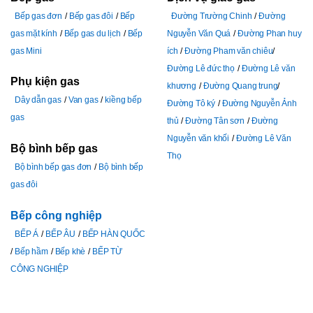
Bếp gas đơn
Bếp gas đôi
Bếp
Đường Trường Chinh
Đường
gas mặt kính
Bếp gas du lịch
Bếp
Nguyễn Văn Quá
Đường Phan huy
gas Mini
ích
Đường Pham văn chiêu
Đường Lê đức thọ
Đường Lê văn
Phụ kiện gas
khương
Đường Quang trung
Dây dẫn gas
Van gas
kiềng bếp
Đường Tô ký
Đường Nguyễn Ảnh
gas
thủ
Đường Tân sơn
Đường
Nguyễn văn khối
Đường Lê Văn
Bộ bình bếp gas
Thọ
Bộ bình bếp gas đơn
Bộ bình bếp
gas đôi
Bếp công nghiệp
BẾP Á
BẾP ÂU
BẾP HÀN QUỐC
Bếp hầm
Bếp khè
BẾP TỪ
CÔNG NGHIỆP