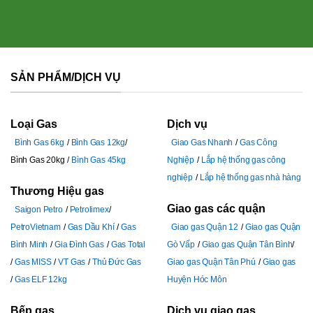
SẢN PHẨM/DỊCH VỤ
Loại Gas
Dịch vụ
Bình Gas 6kg
Bình Gas 12kg
Giao Gas Nhanh
Gas Công
Bình Gas 20kg
Bình Gas 45kg
Nghiệp
Lắp hệ thống gas công
nghiệp
Lắp hệ thống gas nhà hàng
Thương Hiệu gas
Giao gas các quận
Saigon Petro
Petrolimex
PetroVietnam
Gas Dầu Khí
Gas
Giao gas Quận 12
Giao gas Quận
Bình Minh
Gia Đình Gas
Gas Total
Gò Vấp
Giao gas Quận Tân Bình
Gas MISS
VT Gas
Thủ Đức Gas
Giao gas Quận Tân Phú
Giao gas
Gas ELF 12kg
Huyện Hóc Môn
Bếp gas
Dịch vụ giao gas