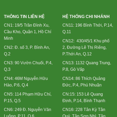
THÔNG TIN LIÊN HỆ
HỆ THỐNG CHI NHÁNH
CN1: 19/5 Trần Đình Xu,
CN11: 196 Bình Thới, P.14,
Cầu Kho, Quận 1, Hồ Chí
Q.11
Minh
CN12: 430/45/1 Khu phố
CN2: Đ. số 3, P. Bình An,
2, Đường Lê Thị Riêng,
Q.2
P.Thới An, Q.12
CN3: 90 Vườn Chuối, P.4,
CN13: 1132 Quang Trung,
Q.3
P.8, Gò Vấp
CN4: 46M Nguyễn Hữu
CN14: 86 Thích Quảng
Hào, P.6, Q.4
Đức, P.4, Phú Nhuận
CN5: 114 Phạm Hữu Chí,
CN:15: 153 Lê Quang
P.15, Q.5
Định, P.14, Bình Thạnh
CN6: 249 Đ. Nguyễn Văn
CN16: 228 Tân Kỳ Tân
Luông, P.11, Q.6
Quý, Tân Sơn Nhì, Tân