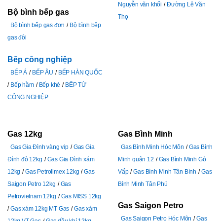
Nguyễn văn khối
Đường Lê Văn
Bộ bình bếp gas
Thọ
Bộ bình bếp gas đơn
Bộ bình bếp
gas đôi
Bếp công nghiệp
BẾP Á
BẾP ÂU
BẾP HÀN QUỐC
Bếp hầm
Bếp khè
BẾP TỪ
CÔNG NGHIỆP
Gas 12kg
Gas Bình Minh
Gas Gia Đình vàng vip
Gas Gia
Gas Bình Minh Hóc Môn
Gas Bình
Đình đỏ 12kg
Gas Gia Đình xám
Minh quận 12
Gas Bình Minh Gò
12kg
Gas Petrolimex 12kg
Gas
Vấp
Gas Bình Minh Tân Bình
Gas
Saigon Petro 12kg
Gas
Bình Minh Tân Phú
Petrovietnam 12kg
Gas MISS 12kg
Gas Saigon Petro
Gas xám 12kg MT Gas
Gas xám
Gas Saigon Petro Hóc Môn
Gas
12kg VT Gas
Gas dầu khí 12kg