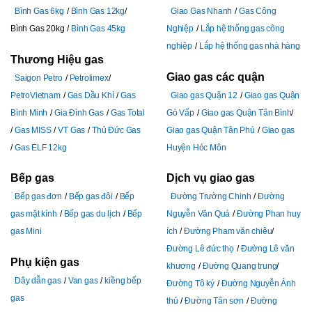
Bình Gas 6kg
Bình Gas 12kg
Giao Gas Nhanh
Gas Công
Bình Gas 20kg
Bình Gas 45kg
Nghiệp
Lắp hệ thống gas công
nghiệp
Lắp hệ thống gas nhà hàng
Thương Hiệu gas
Giao gas các quận
Saigon Petro
Petrolimex
PetroVietnam
Gas Dầu Khí
Gas
Giao gas Quận 12
Giao gas Quận
Bình Minh
Gia Đình Gas
Gas Total
Gò Vấp
Giao gas Quận Tân Bình
Gas MISS
VT Gas
Thủ Đức Gas
Giao gas Quận Tân Phú
Giao gas
Gas ELF 12kg
Huyện Hóc Môn
Bếp gas
Dịch vụ giao gas
Bếp gas đơn
Bếp gas đôi
Bếp
Đường Trường Chinh
Đường
gas mặt kính
Bếp gas du lịch
Bếp
Nguyễn Văn Quá
Đường Phan huy
gas Mini
ích
Đường Pham văn chiêu
Đường Lê đức thọ
Đường Lê văn
Phụ kiện gas
khương
Đường Quang trung
Dây dẫn gas
Van gas
kiềng bếp
Đường Tô ký
Đường Nguyễn Ảnh
gas
thủ
Đường Tân sơn
Đường