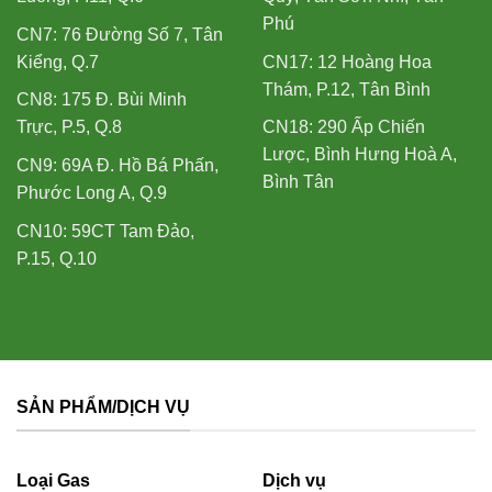
Phú
CN7: 76 Đường Số 7, Tân
Kiểng, Q.7
CN17: 12 Hoàng Hoa
Thám, P.12, Tân Bình
CN8: 175 Đ. Bùi Minh
Trực, P.5, Q.8
CN18: 290 Ấp Chiến
Lược, Bình Hưng Hoà A,
CN9: 69A Đ. Hồ Bá Phấn,
Bình Tân
Phước Long A, Q.9
CN10: 59CT Tam Đảo,
P.15, Q.10
SẢN PHẨM/DỊCH VỤ
Loại Gas
Dịch vụ