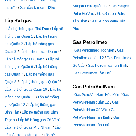
Saigon Petro quận 12
Gas Saigon
màu đỏ
Gas dầu khí xám 12kg
Petro Gò Vấp
Gas Saigon Petro
Lắp đặt gas
Tân Bình
Gas Saigon Petro Tân
Lắp hệ thống gas Thủ Đức
Lắp hệ
Phú
thống gas Quận 1
Lắp hệ thống
Gas Petrolimex
gas Quận 2
Lắp hệ thống gas
Gas Petrolimex Hóc Môn
Gas
Quận 3
Lắp hệ thống gas Quận 4
Petrolimex quận 12
Gas Petrolimex
Lắp hệ thống gas Quận 5
Lắp hệ
Gò Vấp
Gas Petrolimex Tân Bình
thống gas Quận 6
Lắp hệ thống
Gas Petrolimex Tân Phú
gas Quận 7
Lắp hệ thống gas
Quận 8
Lắp hệ thống gas Quận 9
Gas PetroVietNam
Lắp hệ thống gas Quận 10
Lắp hệ
Gas PetroVietNam Hóc Môn
Gas
thống gas Quận 11
Lắp hệ thống
PetroVietNam quận 12
Gas
gas Quận 12
Lắp hệ thống gas
PetroVietNam Gò Vấp
Gas
Bình Tân
Lắp hệ thống gas Bình
PetroVietNam Tân Bình
Gas
Thạnh
Lắp hệ thống gas Gò Vấp
PetroVietNam Tân Phú
Lắp hệ thống gas Phú Nhuận
Lắp
hệ thống gas Tân Bình
Lắp hệ