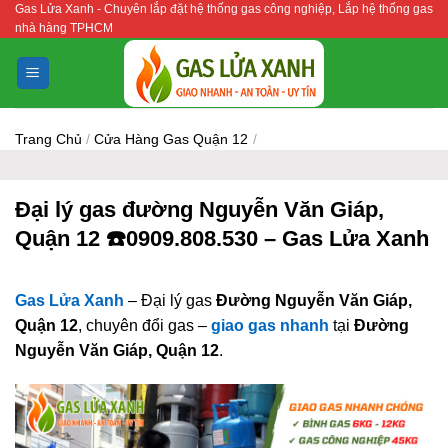
Gas Lửa Xanh - Chuyên lắp đặt hệ thống gas công nghiệp, Lắp hệ thống gas
Bỏ
nhà hàng TPHCM
qua
nội
dung
Trang Chủ
/
Cửa Hàng Gas Quận 12
/
Đại lý gas đường Nguyễn Văn Giáp,
Quận 12 ☎️0909.808.530 – Gas Lửa Xanh
Gas Lửa Xanh
– Đại lý gas
Đường Nguyễn Văn Giáp,
Quận 12
, chuyên đổi gas –
giao gas nhanh
tại
Đường
Nguyễn Văn Giáp, Quận 12
.