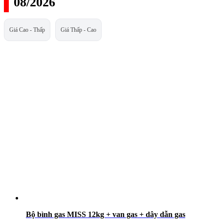
08/2026
Giá Cao - Thấp
Giá Thấp - Cao
Bộ bình gas MISS 12kg + van gas + dây dẫn gas