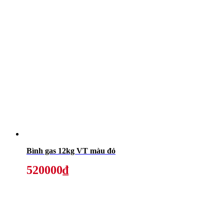
Bình gas 12kg VT màu đỏ
520000₫