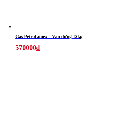
Gas PetroLimex – Van đứng 12kg
570000₫