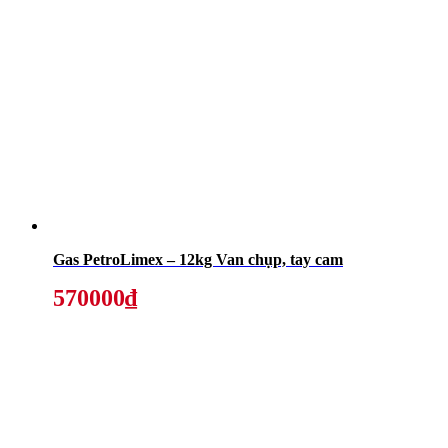
Gas PetroLimex – 12kg Van chụp, tay cam
570000₫