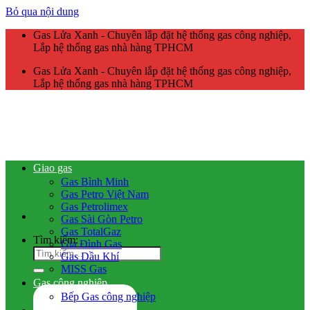
Bỏ qua nội dung
Gas Lửa Xanh - Chuyên lắp đặt hệ thống gas công nghiệp,
Lắp hệ thống gas nhà hàng TPHCM
Gas Lửa Xanh - Chuyên lắp đặt hệ thống gas công nghiệp,
Lắp hệ thống gas nhà hàng TPHCM
Giao gas
Gas Bình Minh
Gas Petro Việt Nam
Gas Petrolimex
Gas Sài Gòn Petro
Gas TotalGaz
Tìm kiếm:
Gia Đình Gas
Gas Dầu Khí
MISS Gas
Gas công nghiệp
Bếp Gas công nghiệp