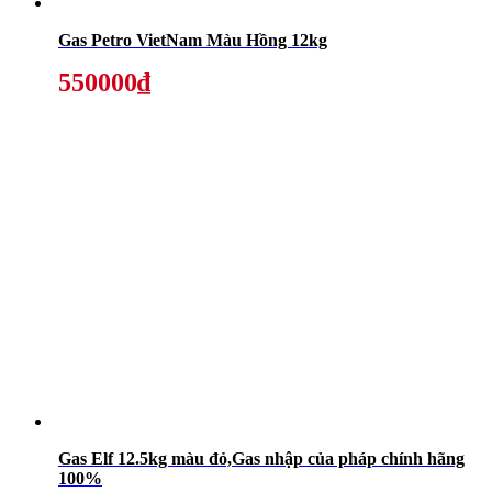
Gas Petro VietNam Màu Hồng 12kg
550000₫
Gas Elf 12.5kg màu đỏ,Gas nhập của pháp chính hãng
100%