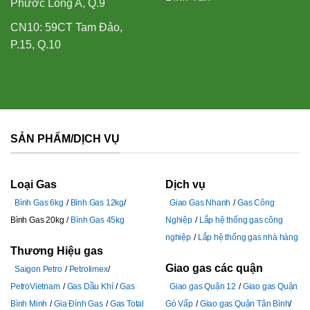
Phước Long A, Q.9
CN10: 59CT Tam Đảo,
P.15, Q.10
SẢN PHẨM/DỊCH VỤ
Loại Gas
Dịch vụ
Bình Gas 6kg
Bình Gas 12kg
Giao Gas Nhanh
Gas Công
Bình Gas 20kg
Bình Gas 45kg
Nghiệp
Lắp hệ thống gas công
nghiệp
Lắp hệ thống gas nhà hàng
Thương Hiệu gas
Giao gas các quận
Saigon Petro
Petrolimex
PetroVietnam
Gas Dầu Khí
Gas
Giao gas Quận 12
Giao gas Quận
Bình Minh
Gia Đình Gas
Gas Total
Gò Vấp
Giao gas Quận Tân Bình