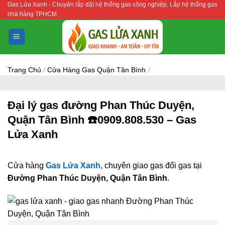
Gas Lửa Xanh - Chuyên lắp đặt hệ thống gas công nghiệp, Lắp hệ thống gas
Bỏ
nhà hàng TPHCM
qua
nội
dung
Trang Chủ
/
Cửa Hàng Gas Quận Tân Bình
/
Đại lý gas đường Phan Thúc Duyện,
Quận Tân Bình ☎️0909.808.530 – Gas
Lửa Xanh
Cửa hàng
Gas Lửa Xanh
, chuyên giao gas đổi gas tại
Đường Phan Thúc Duyện, Quận Tân Bình
.