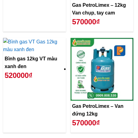
Gas PetroLimex – 12kg
Van chụp, tay cam
570000₫
Bình gas 12kg VT màu
xanh đen
520000₫
Gas PetroLimex – Van
đứng 12kg
570000₫