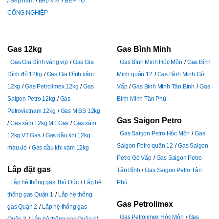
Bếp hầm
Bếp khè
BẾP TỪ
CÔNG NGHIỆP
Gas 12kg
Gas Bình Minh
Gas Gia Đình vàng vip
Gas Gia
Gas Bình Minh Hóc Môn
Gas Bình
Đình đỏ 12kg
Gas Gia Đình xám
Minh quận 12
Gas Bình Minh Gò
12kg
Gas Petrolimex 12kg
Gas
Vấp
Gas Bình Minh Tân Bình
Gas
Saigon Petro 12kg
Gas
Bình Minh Tân Phú
Petrovietnam 12kg
Gas MISS 12kg
Gas Saigon Petro
Gas xám 12kg MT Gas
Gas xám
Gas Saigon Petro Hóc Môn
Gas
12kg VT Gas
Gas dầu khí 12kg
Saigon Petro quận 12
Gas Saigon
màu đỏ
Gas dầu khí xám 12kg
Petro Gò Vấp
Gas Saigon Petro
Lắp đặt gas
Tân Bình
Gas Saigon Petro Tân
Lắp hệ thống gas Thủ Đức
Lắp hệ
Phú
thống gas Quận 1
Lắp hệ thống
Gas Petrolimex
gas Quận 2
Lắp hệ thống gas
Gas Petrolimex Hóc Môn
Gas
Quận 3
Lắp hệ thống gas Quận 4