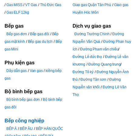
Gas MISS
VT Gas
Thủ Đức Gas
Giao gas Quận Tân Phú
Giao gas
Gas ELF 12kg
Huyện Hóc Môn
Bếp gas
Dịch vụ giao gas
Bếp gas đơn
Bếp gas đôi
Bếp
Đường Trường Chinh
Đường
gas mặt kính
Bếp gas du lịch
Bếp
Nguyễn Văn Quá
Đường Phan huy
gas Mini
ích
Đường Pham văn chiêu
Đường Lê đức thọ
Đường Lê văn
Phụ kiện gas
khương
Đường Quang trung
Dây dẫn gas
Van gas
kiềng bếp
Đường Tô ký
Đường Nguyễn Ảnh
gas
thủ
Đường Tân sơn
Đường
Nguyễn văn khối
Đường Lê Văn
Bộ bình bếp gas
Thọ
Bộ bình bếp gas đơn
Bộ bình bếp
gas đôi
Bếp công nghiệp
BẾP Á
BẾP ÂU
BẾP HÀN QUỐC