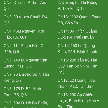
CN2: Đ. số 3, P. Bình An,
2, Đường Lê Thị Riêng,
Q.2
P.Thới An, Q.12
CN3: 90 Vườn Chuối, P.4,
CN13: 1132 Quang Trung,
Q.3
P.8, Gò Vấp
CN4: 46M Nguyễn Hữu
CN14: 86 Thích Quảng
Hào, P.6, Q.4
Đức, P.4, Phú Nhuận
CN5: 114 Phạm Hữu Chí,
CN:15: 153 Lê Quang
P.15, Q.5
Định, P.14, Bình Thạnh
CN6: 249 Đ. Nguyễn Văn
CN16: 228 Tân Kỳ Tân
Luông, P.11, Q.6
Quý, Tân Sơn Nhì, Tân
Phú
CN7: 76 Đường Số 7, Tân
Kiểng, Q.7
CN17: 12 Hoàng Hoa
Thám, P.12, Tân Bình
CN8: 175 Đ. Bùi Minh
Trực, P.5, Q.8
CN18: 290 Ấp Chiến
Lược, Bình Hưng Hoà A,
CN9: 69A Đ. Hồ Bá Phấn,
Bình Tân