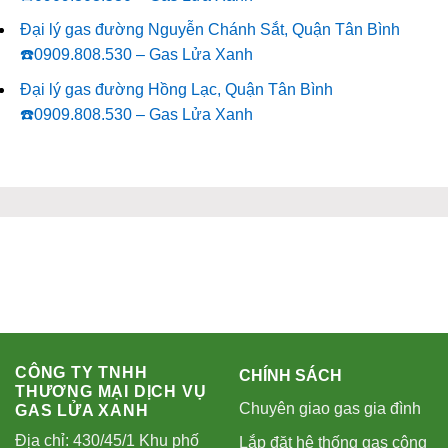
Đại lý gas đường Nguyễn Chánh Sắt, Quận Tân Bình
☎️0909.808.530 – Gas Lửa Xanh
Đại lý gas đường Hồng Lạc, Quận Tân Bình
☎️0909.808.530 – Gas Lửa Xanh
CÔNG TY TNHH
CHÍNH SÁCH
THƯƠNG MẠI DỊCH VỤ
Chuyên giao gas gia đình
GAS LỬA XANH
Địa chỉ: 430/45/1 Khu phố
Lắp đặt hệ thống gas công