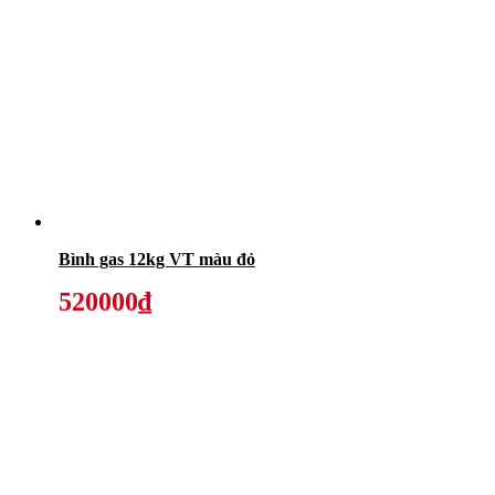
Bình gas 12kg VT màu đỏ
520000₫