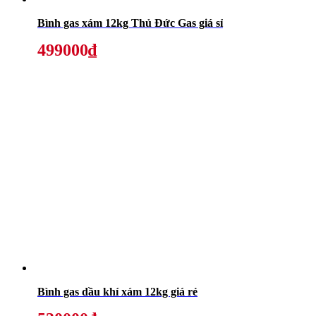
Bình gas xám 12kg Thủ Đức Gas giá sỉ
499000₫
Bình gas dầu khí xám 12kg giá rẻ