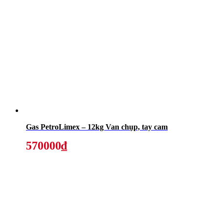
Gas PetroLimex – 12kg Van chụp, tay cam
570000₫