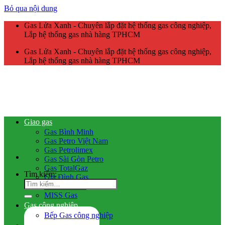
Bỏ qua nội dung
Gas Lửa Xanh - Chuyên lắp đặt hệ thống gas công nghiệp,
Lắp hệ thống gas nhà hàng TPHCM
Gas Lửa Xanh - Chuyên lắp đặt hệ thống gas công nghiệp,
Lắp hệ thống gas nhà hàng TPHCM
Giao gas
Gas Bình Minh
Gas Petro Việt Nam
Gas Petrolimex
Gas Sài Gòn Petro
Gas TotalGaz
Tìm kiếm:
Gia Đình Gas
Gas Dầu Khí
MISS Gas
Gas công nghiệp
Bếp Gas công nghiệp