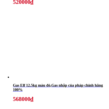
520000₫
Gas Elf 12.5kg màu đỏ,Gas nhập của pháp chính hãng
100%
568000₫