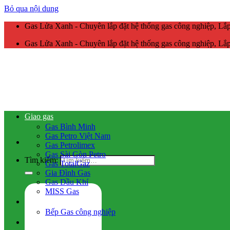
Bỏ qua nội dung
Gas Lửa Xanh - Chuyên lắp đặt hệ thống gas công nghiệp, L
Gas Lửa Xanh - Chuyên lắp đặt hệ thống gas công nghiệp, L
Giao gas
Gas Bình Minh
Gas Petro Việt Nam
Gas Petrolimex
Gas Sài Gòn Petro
Tìm kiếm:
Gas TotalGaz
Gia Đình Gas
Gas Dầu Khí
MISS Gas
Gas công nghiệp
Bếp Gas công nghiệp
Hệ thống gas