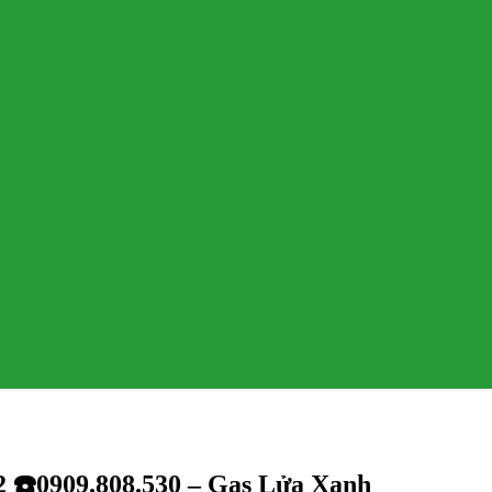
2 ☎️0909.808.530 – Gas Lửa Xanh