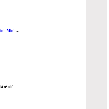
ình Minh
…
iá rẻ nhất