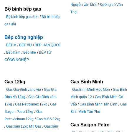
Nguyễn văn khối
Đường Lê Văn
Bộ bình bếp gas
Thọ
Bộ bình bếp gas đơn
Bộ bình bếp
gas đôi
Bếp công nghiệp
BẾP Á
BẾP ÂU
BẾP HÀN QUỐC
Bếp hầm
Bếp khè
BẾP TỪ
CÔNG NGHIỆP
Gas 12kg
Gas Bình Minh
Gas Gia Đình vàng vip
Gas Gia
Gas Bình Minh Hóc Môn
Gas Bình
Đình đỏ 12kg
Gas Gia Đình xám
Minh quận 12
Gas Bình Minh Gò
12kg
Gas Petrolimex 12kg
Gas
Vấp
Gas Bình Minh Tân Bình
Gas
Saigon Petro 12kg
Gas
Bình Minh Tân Phú
Petrovietnam 12kg
Gas MISS 12kg
Gas Saigon Petro
Gas xám 12kg MT Gas
Gas xám