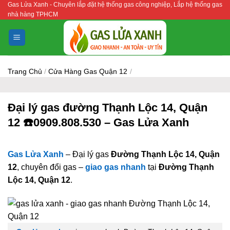
Gas Lửa Xanh - Chuyên lắp đặt hệ thống gas công nghiệp, Lắp hệ thống gas
Bỏ
nhà hàng TPHCM
qua
nội
dung
Trang Chủ
/
Cửa Hàng Gas Quận 12
/
Đại lý gas đường Thạnh Lộc 14, Quận
12 ☎️0909.808.530 – Gas Lửa Xanh
Gas Lửa Xanh
– Đại lý gas
Đường Thạnh Lộc 14, Quận
12
, chuyên đổi gas –
giao gas nhanh
tại
Đường Thạnh
Lộc 14, Quận 12
.