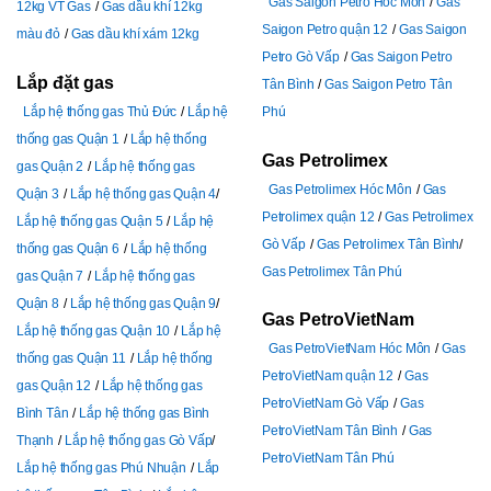
Gas Saigon Petro Hóc Môn
Gas
12kg VT Gas
Gas dầu khí 12kg
Saigon Petro quận 12
Gas Saigon
màu đỏ
Gas dầu khí xám 12kg
Petro Gò Vấp
Gas Saigon Petro
Lắp đặt gas
Tân Bình
Gas Saigon Petro Tân
Lắp hệ thống gas Thủ Đức
Lắp hệ
Phú
thống gas Quận 1
Lắp hệ thống
Gas Petrolimex
gas Quận 2
Lắp hệ thống gas
Gas Petrolimex Hóc Môn
Gas
Quận 3
Lắp hệ thống gas Quận 4
Petrolimex quận 12
Gas Petrolimex
Lắp hệ thống gas Quận 5
Lắp hệ
Gò Vấp
Gas Petrolimex Tân Bình
thống gas Quận 6
Lắp hệ thống
Gas Petrolimex Tân Phú
gas Quận 7
Lắp hệ thống gas
Quận 8
Lắp hệ thống gas Quận 9
Gas PetroVietNam
Lắp hệ thống gas Quận 10
Lắp hệ
Gas PetroVietNam Hóc Môn
Gas
thống gas Quận 11
Lắp hệ thống
PetroVietNam quận 12
Gas
gas Quận 12
Lắp hệ thống gas
PetroVietNam Gò Vấp
Gas
Bình Tân
Lắp hệ thống gas Bình
PetroVietNam Tân Bình
Gas
Thạnh
Lắp hệ thống gas Gò Vấp
PetroVietNam Tân Phú
Lắp hệ thống gas Phú Nhuận
Lắp