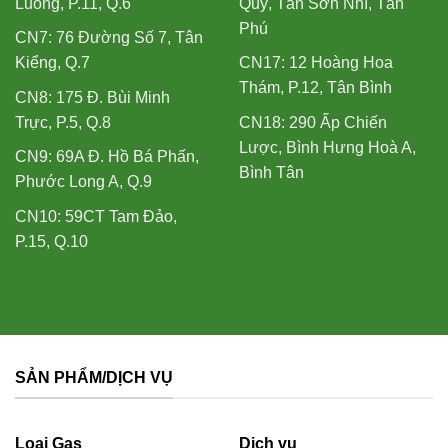
Luông, P.11, Q.6
Quý, Tân Sơn Nhì, Tân
Phú
CN7: 76 Đường Số 7, Tân
Kiểng, Q.7
CN17: 12 Hoàng Hoa
Thám, P.12, Tân Bình
CN8: 175 Đ. Bùi Minh
Trực, P.5, Q.8
CN18: 290 Ấp Chiến
Lược, Bình Hưng Hoà A,
CN9: 69A Đ. Hồ Bá Phấn,
Bình Tân
Phước Long A, Q.9
CN10: 59CT Tam Đảo,
P.15, Q.10
SẢN PHẨM/DỊCH VỤ
Loại Gas
Dịch vụ