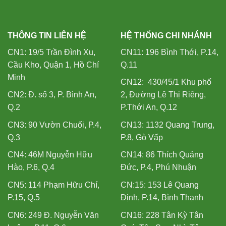
THÔNG TIN LIÊN HỆ
HỆ THỐNG CHI NHÁNH
CN1: 19/5 Trần Đình Xu,
CN11: 196 Bình Thới, P.14,
Cầu Kho, Quận 1, Hồ Chí
Q.11
Minh
CN12: 430/45/1 Khu phố
CN2: Đ. số 3, P. Bình An,
2, Đường Lê Thị Riêng,
Q.2
P.Thới An, Q.12
CN3: 90 Vườn Chuối, P.4,
CN13: 1132 Quang Trung,
Q.3
P.8, Gò Vấp
CN4: 46M Nguyễn Hữu
CN14: 86 Thích Quảng
Hào, P.6, Q.4
Đức, P.4, Phú Nhuận
CN5: 114 Phạm Hữu Chí,
CN:15: 153 Lê Quang
P.15, Q.5
Định, P.14, Bình Thạnh
CN6: 249 Đ. Nguyễn Văn
CN16: 228 Tân Kỳ Tân