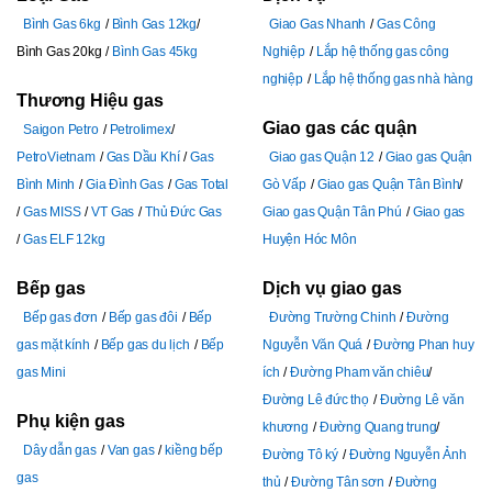
Bình Gas 6kg
Bình Gas 12kg
Giao Gas Nhanh
Gas Công
Bình Gas 20kg
Bình Gas 45kg
Nghiệp
Lắp hệ thống gas công
nghiệp
Lắp hệ thống gas nhà hàng
Thương Hiệu gas
Giao gas các quận
Saigon Petro
Petrolimex
PetroVietnam
Gas Dầu Khí
Gas
Giao gas Quận 12
Giao gas Quận
Bình Minh
Gia Đình Gas
Gas Total
Gò Vấp
Giao gas Quận Tân Bình
Gas MISS
VT Gas
Thủ Đức Gas
Giao gas Quận Tân Phú
Giao gas
Gas ELF 12kg
Huyện Hóc Môn
Bếp gas
Dịch vụ giao gas
Bếp gas đơn
Bếp gas đôi
Bếp
Đường Trường Chinh
Đường
gas mặt kính
Bếp gas du lịch
Bếp
Nguyễn Văn Quá
Đường Phan huy
gas Mini
ích
Đường Pham văn chiêu
Đường Lê đức thọ
Đường Lê văn
Phụ kiện gas
khương
Đường Quang trung
Dây dẫn gas
Van gas
kiềng bếp
Đường Tô ký
Đường Nguyễn Ảnh
gas
thủ
Đường Tân sơn
Đường