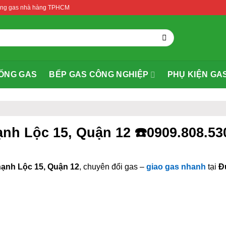
thống gas nhà hàng TPHCM
ỐNG GAS
BẾP GAS CÔNG NGHIỆP
PHỤ KIỆN GA
ạnh Lộc 15, Quận 12 ☎️0909.808.5
ạnh Lộc 15, Quận 12
, chuyên đổi gas –
giao gas nhanh
tại
Đ