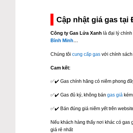
Cập nhật giá gas tạ
Công ty Gas Lửa Xanh
là đại lý chí
Bình Minh
…
Chúng tôi
cung cấp gas
với chính sách 
Cam kết:
✅✔️ Gas chính hãng có niêm phong đầ
✅✔️ Gas đủ ký, không bán
gas giả
kém 
✅✔️ Bán đúng giá niêm yết trên websit
Nếu khách hàng thấy nơi khác có gas gi
giá rẻ nhất