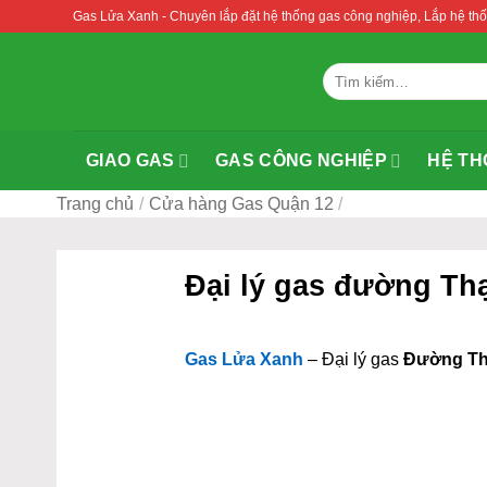
Bỏ
Gas Lửa Xanh - Chuyên lắp đặt hệ thống gas công nghiệp, Lắp hệ 
qua
nội
Tìm
dung
kiếm:
GIAO GAS
GAS CÔNG NGHIỆP
HỆ TH
Trang chủ
/
Cửa hàng Gas Quận 12
/
Đại lý gas đường Th
Gas Lửa Xanh
– Đại lý gas
Đường Th