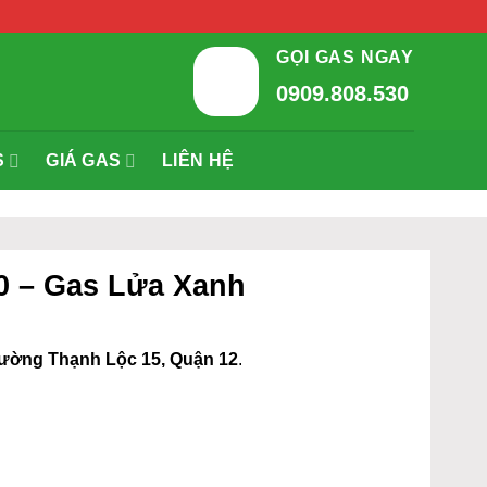
GỌI GAS NGAY
0909.808.530
S
GIÁ GAS
LIÊN HỆ
30 – Gas Lửa Xanh
ường Thạnh Lộc 15, Quận 12
.