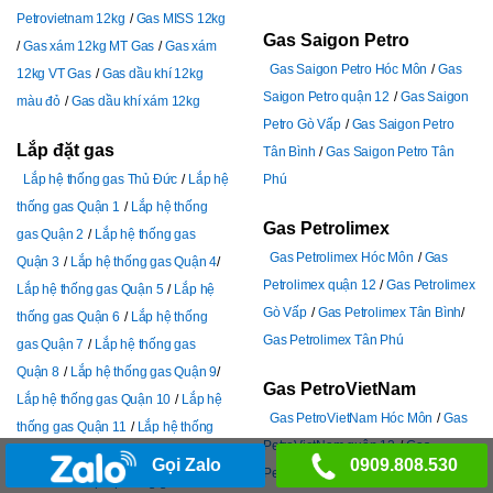
Petrovietnam 12kg
Gas MISS 12kg
Gas Saigon Petro
Gas xám 12kg MT Gas
Gas xám
Gas Saigon Petro Hóc Môn
Gas
12kg VT Gas
Gas dầu khí 12kg
Saigon Petro quận 12
Gas Saigon
màu đỏ
Gas dầu khí xám 12kg
Petro Gò Vấp
Gas Saigon Petro
Lắp đặt gas
Tân Bình
Gas Saigon Petro Tân
Lắp hệ thống gas Thủ Đức
Lắp hệ
Phú
thống gas Quận 1
Lắp hệ thống
Gas Petrolimex
gas Quận 2
Lắp hệ thống gas
Gas Petrolimex Hóc Môn
Gas
Quận 3
Lắp hệ thống gas Quận 4
Petrolimex quận 12
Gas Petrolimex
Lắp hệ thống gas Quận 5
Lắp hệ
Gò Vấp
Gas Petrolimex Tân Bình
thống gas Quận 6
Lắp hệ thống
Gas Petrolimex Tân Phú
gas Quận 7
Lắp hệ thống gas
Quận 8
Lắp hệ thống gas Quận 9
Gas PetroVietNam
Lắp hệ thống gas Quận 10
Lắp hệ
Gas PetroVietNam Hóc Môn
Gas
thống gas Quận 11
Lắp hệ thống
PetroVietNam quận 12
Gas
gas Quận 12
Lắp hệ thống gas
Gọi Zalo
0909.808.530
PetroVietNam Gò Vấp
Gas
Bình Tân
Lắp hệ thống gas Bình