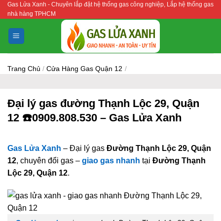
Gas Lửa Xanh - Chuyên lắp đặt hệ thống gas công nghiệp, Lắp hệ thống gas
Bỏ
nhà hàng TPHCM
qua
nội
dung
Trang Chủ
/
Cửa Hàng Gas Quận 12
/
Đại lý gas đường Thạnh Lộc 29, Quận
12 ☎️0909.808.530 – Gas Lửa Xanh
Gas Lửa Xanh
– Đại lý gas
Đường Thạnh Lộc 29, Quận
12
, chuyên đổi gas –
giao gas nhanh
tại
Đường Thạnh
Lộc 29, Quận 12
.