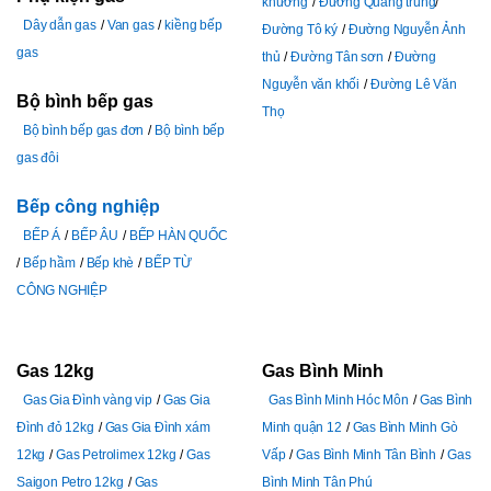
khương
Đường Quang trung
Dây dẫn gas
Van gas
kiềng bếp
Đường Tô ký
Đường Nguyễn Ảnh
gas
thủ
Đường Tân sơn
Đường
Nguyễn văn khối
Đường Lê Văn
Bộ bình bếp gas
Thọ
Bộ bình bếp gas đơn
Bộ bình bếp
gas đôi
Bếp công nghiệp
BẾP Á
BẾP ÂU
BẾP HÀN QUỐC
Bếp hầm
Bếp khè
BẾP TỪ
CÔNG NGHIỆP
Gas 12kg
Gas Bình Minh
Gas Gia Đình vàng vip
Gas Gia
Gas Bình Minh Hóc Môn
Gas Bình
Đình đỏ 12kg
Gas Gia Đình xám
Minh quận 12
Gas Bình Minh Gò
12kg
Gas Petrolimex 12kg
Gas
Vấp
Gas Bình Minh Tân Bình
Gas
Saigon Petro 12kg
Gas
Bình Minh Tân Phú