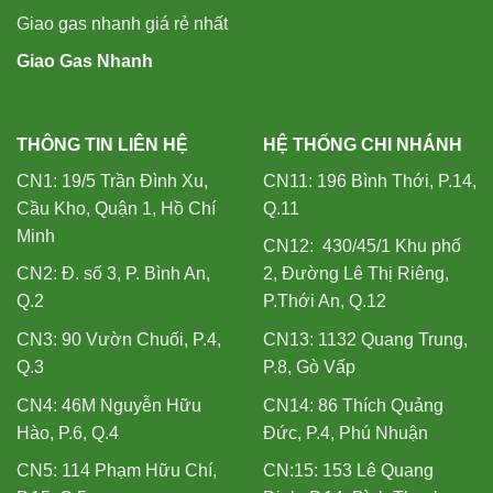
Giao gas nhanh giá rẻ nhất
Giao Gas Nhanh
THÔNG TIN LIÊN HỆ
HỆ THỐNG CHI NHÁNH
CN1: 19/5 Trần Đình Xu,
CN11: 196 Bình Thới, P.14,
Cầu Kho, Quận 1, Hồ Chí
Q.11
Minh
CN12: 430/45/1 Khu phố
CN2: Đ. số 3, P. Bình An,
2, Đường Lê Thị Riêng,
Q.2
P.Thới An, Q.12
CN3: 90 Vườn Chuối, P.4,
CN13: 1132 Quang Trung,
Q.3
P.8, Gò Vấp
CN4: 46M Nguyễn Hữu
CN14: 86 Thích Quảng
Hào, P.6, Q.4
Đức, P.4, Phú Nhuận
CN5: 114 Phạm Hữu Chí,
CN:15: 153 Lê Quang