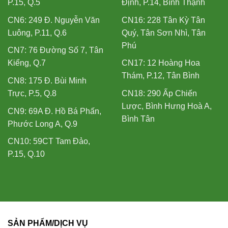
P.15, Q.5
Định, P.14, Bình Thạnh
CN6: 249 Đ. Nguyễn Văn
CN16: 228 Tân Kỳ Tân
Luông, P.11, Q.6
Quý, Tân Sơn Nhì, Tân
Phú
CN7: 76 Đường Số 7, Tân
Kiểng, Q.7
CN17: 12 Hoàng Hoa
Thám, P.12, Tân Bình
CN8: 175 Đ. Bùi Minh
Trực, P.5, Q.8
CN18: 290 Ấp Chiến
Lược, Bình Hưng Hoà A,
CN9: 69A Đ. Hồ Bá Phấn,
Bình Tân
Phước Long A, Q.9
CN10: 59CT Tam Đảo,
P.15, Q.10
SẢN PHẨM/DỊCH VỤ