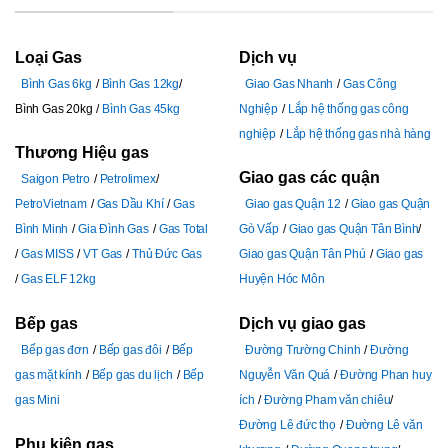
Loại Gas
Dịch vụ
Bình Gas 6kg
Bình Gas 12kg
Giao Gas Nhanh
Gas Công
Bình Gas 20kg
Bình Gas 45kg
Nghiệp
Lắp hệ thống gas công
nghiệp
Lắp hệ thống gas nhà hàng
Thương Hiệu gas
Giao gas các quận
Saigon Petro
Petrolimex
PetroVietnam
Gas Dầu Khí
Gas
Giao gas Quận 12
Giao gas Quận
Bình Minh
Gia Đình Gas
Gas Total
Gò Vấp
Giao gas Quận Tân Bình
Gas MISS
VT Gas
Thủ Đức Gas
Giao gas Quận Tân Phú
Giao gas
Gas ELF 12kg
Huyện Hóc Môn
Bếp gas
Dịch vụ giao gas
Bếp gas đơn
Bếp gas đôi
Bếp
Đường Trường Chinh
Đường
gas mặt kính
Bếp gas du lịch
Bếp
Nguyễn Văn Quá
Đường Phan huy
gas Mini
ích
Đường Pham văn chiêu
Đường Lê đức thọ
Đường Lê văn
Phụ kiện gas