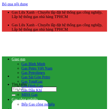
Bỏ qua nội dung
Gas Lửa Xanh - Chuyên lắp đặt hệ thống gas công nghiệp,
Lắp hệ thống gas nhà hàng TPHCM
Gas Lửa Xanh - Chuyên lắp đặt hệ thống gas công nghiệp,
Lắp hệ thống gas nhà hàng TPHCM
Giao gas
Gas Bình Minh
Gas Petro Việt Nam
Gas Petrolimex
Gas Sài Gòn Petro
Gas TotalGaz
Tìm kiếm:
Gia Đình Gas
Gas Dầu Khí
MISS Gas
Gas công nghiệp
Bếp Gas công nghiệp