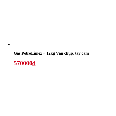
Gas PetroLimex – 12kg Van chụp, tay cam
570000₫