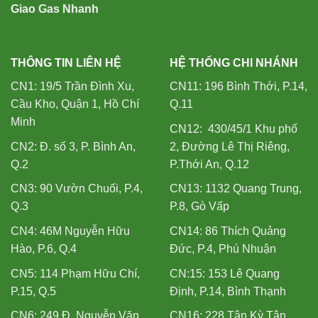
Giao Gas Nhanh
THÔNG TIN LIÊN HỆ
HỆ THỐNG CHI NHÁNH
CN1: 19/5 Trần Đình Xu,
CN11: 196 Bình Thới, P.14,
Cầu Kho, Quận 1, Hồ Chí
Q.11
Minh
CN12: 430/45/1 Khu phố
CN2: Đ. số 3, P. Bình An,
2, Đường Lê Thị Riêng,
Q.2
P.Thới An, Q.12
CN3: 90 Vườn Chuối, P.4,
CN13: 1132 Quang Trung,
Q.3
P.8, Gò Vấp
CN4: 46M Nguyễn Hữu
CN14: 86 Thích Quảng
Hào, P.6, Q.4
Đức, P.4, Phú Nhuận
CN5: 114 Phạm Hữu Chí,
CN:15: 153 Lê Quang
P.15, Q.5
Định, P.14, Bình Thạnh
CN6: 249 Đ. Nguyễn Văn
CN16: 228 Tân Kỳ Tân