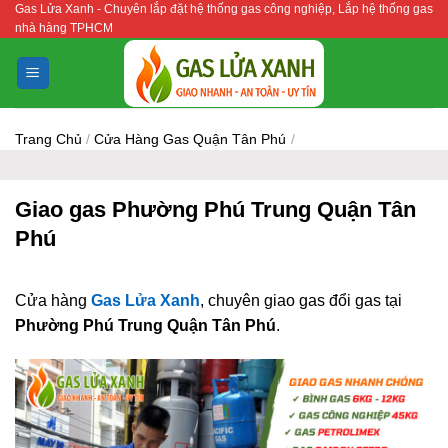
Gas Lửa Xanh - Chuyên lắp đặt hệ thống gas công nghiệp, Lắp hệ thống gas
Bỏ
nhà hàng TPHCM
qua
nội
dung
Trang Chủ
/
Cửa Hàng Gas Quận Tân Phú
/
Giao gas Phường Phú Trung Quận Tân
Phú
Cửa hàng
Gas Lửa Xanh
, chuyên giao gas đổi gas tại
Phường Phú Trung Quận Tân Phú
.