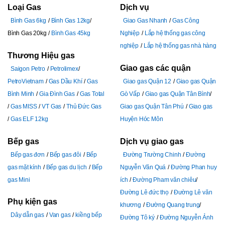
Loại Gas
Dịch vụ
Bình Gas 6kg
Bình Gas 12kg
Giao Gas Nhanh
Gas Công
Bình Gas 20kg
Bình Gas 45kg
Nghiệp
Lắp hệ thống gas công
nghiệp
Lắp hệ thống gas nhà hàng
Thương Hiệu gas
Giao gas các quận
Saigon Petro
Petrolimex
PetroVietnam
Gas Dầu Khí
Gas
Giao gas Quận 12
Giao gas Quận
Bình Minh
Gia Đình Gas
Gas Total
Gò Vấp
Giao gas Quận Tân Bình
Gas MISS
VT Gas
Thủ Đức Gas
Giao gas Quận Tân Phú
Giao gas
Gas ELF 12kg
Huyện Hóc Môn
Bếp gas
Dịch vụ giao gas
Bếp gas đơn
Bếp gas đôi
Bếp
Đường Trường Chinh
Đường
gas mặt kính
Bếp gas du lịch
Bếp
Nguyễn Văn Quá
Đường Phan huy
gas Mini
ích
Đường Pham văn chiêu
Đường Lê đức thọ
Đường Lê văn
Phụ kiện gas
khương
Đường Quang trung
Dây dẫn gas
Van gas
kiềng bếp
Đường Tô ký
Đường Nguyễn Ảnh