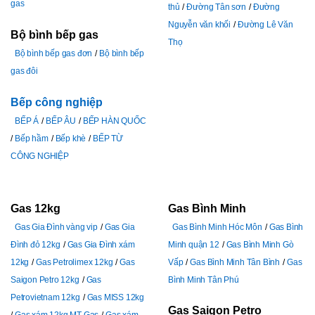
gas
thủ
Đường Tân sơn
Đường
Nguyễn văn khối
Đường Lê Văn
Bộ bình bếp gas
Thọ
Bộ bình bếp gas đơn
Bộ bình bếp
gas đôi
Bếp công nghiệp
BẾP Á
BẾP ÂU
BẾP HÀN QUỐC
Bếp hầm
Bếp khè
BẾP TỪ
CÔNG NGHIỆP
Gas 12kg
Gas Bình Minh
Gas Gia Đình vàng vip
Gas Gia
Gas Bình Minh Hóc Môn
Gas Bình
Đình đỏ 12kg
Gas Gia Đình xám
Minh quận 12
Gas Bình Minh Gò
12kg
Gas Petrolimex 12kg
Gas
Vấp
Gas Bình Minh Tân Bình
Gas
Saigon Petro 12kg
Gas
Bình Minh Tân Phú
Petrovietnam 12kg
Gas MISS 12kg
Gas Saigon Petro
Gas xám 12kg MT Gas
Gas xám