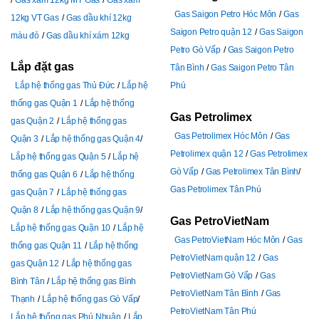
Gas Saigon Petro Hóc Môn
Gas
12kg VT Gas
Gas dầu khí 12kg
Saigon Petro quận 12
Gas Saigon
màu đỏ
Gas dầu khí xám 12kg
Petro Gò Vấp
Gas Saigon Petro
Lắp đặt gas
Tân Bình
Gas Saigon Petro Tân
Lắp hệ thống gas Thủ Đức
Lắp hệ
Phú
thống gas Quận 1
Lắp hệ thống
Gas Petrolimex
gas Quận 2
Lắp hệ thống gas
Gas Petrolimex Hóc Môn
Gas
Quận 3
Lắp hệ thống gas Quận 4
Petrolimex quận 12
Gas Petrolimex
Lắp hệ thống gas Quận 5
Lắp hệ
Gò Vấp
Gas Petrolimex Tân Bình
thống gas Quận 6
Lắp hệ thống
Gas Petrolimex Tân Phú
gas Quận 7
Lắp hệ thống gas
Quận 8
Lắp hệ thống gas Quận 9
Gas PetroVietNam
Lắp hệ thống gas Quận 10
Lắp hệ
Gas PetroVietNam Hóc Môn
Gas
thống gas Quận 11
Lắp hệ thống
PetroVietNam quận 12
Gas
gas Quận 12
Lắp hệ thống gas
PetroVietNam Gò Vấp
Gas
Bình Tân
Lắp hệ thống gas Bình
PetroVietNam Tân Bình
Gas
Thạnh
Lắp hệ thống gas Gò Vấp
PetroVietNam Tân Phú
Lắp hệ thống gas Phú Nhuận
Lắp