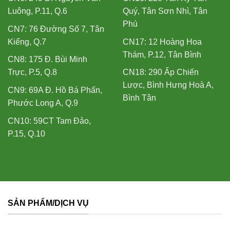
Luông, P.11, Q.6
Quý, Tân Sơn Nhì, Tân
Phú
CN7: 76 Đường Số 7, Tân
Kiểng, Q.7
CN17: 12 Hoàng Hoa
Thám, P.12, Tân Bình
CN8: 175 Đ. Bùi Minh
Trực, P.5, Q.8
CN18: 290 Ấp Chiến
Lược, Bình Hưng Hoà A,
CN9: 69A Đ. Hồ Bá Phấn,
Bình Tân
Phước Long A, Q.9
CN10: 59CT Tam Đảo,
P.15, Q.10
SẢN PHẨM/DỊCH VỤ