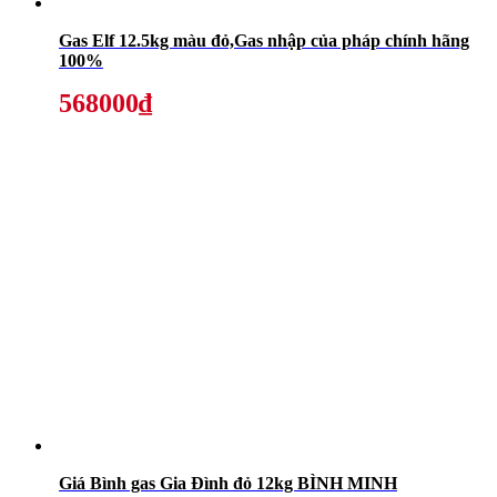
Gas Elf 12.5kg màu đỏ,Gas nhập của pháp chính hãng
100%
568000₫
Giá Bình gas Gia Đình đỏ 12kg BÌNH MINH