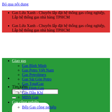
Bỏ qua nội dung
Gas Lửa Xanh - Chuyên lắp đặt hệ thống gas công nghiệp,
Lắp hệ thống gas nhà hàng TPHCM
Gas Lửa Xanh - Chuyên lắp đặt hệ thống gas công nghiệp,
Lắp hệ thống gas nhà hàng TPHCM
Giao gas
Gas Bình Minh
Gas Petro Việt Nam
Gas Petrolimex
Gas Sài Gòn Petro
Gas TotalGaz
Tìm kiếm:
Gia Đình Gas
Gas Dầu Khí
MISS Gas
Gas công nghiệp
Bếp Gas công nghiệp