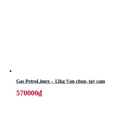
Gas PetroLimex – 12kg Van chụp, tay cam
570000₫