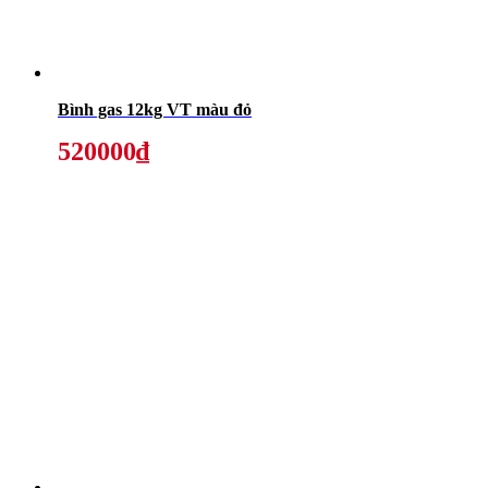
Bình gas 12kg VT màu đỏ
520000₫