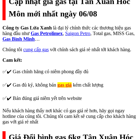
Cập nhật giá gas tại Tân Xuân Hóc
Môn mới nhất ngày 06/08
Công ty Gas Lửa Xanh
là đại lý chính thức các thương hiệu gas
hàng đầu như
Gas Petrolimex
,
Saigon Petro
, Total gas, MISS Gas,
Gas Bình Minh
…
Chúng tôi
cung cấp gas
với chính sách giá rẻ nhất tới khách hàng.
Cam kết:
✅✔️ Gas chính hãng có niêm phong đầy đủ
✅✔️ Gas đủ ký, không bán
gas giả
kém chất lượng
✅✔️ Bán đúng giá niêm yết trên website
Nếu khách hàng thấy nơi khác có gas giá rẻ hơn, hãy gọi ngay
hotline của cúng tôi. Chúng tôi cam kết sẽ cung cấp cho khách hàng
gas với giá rẻ nhất
Giá Đổi bình gas 6kg Tân Xuân Hóc