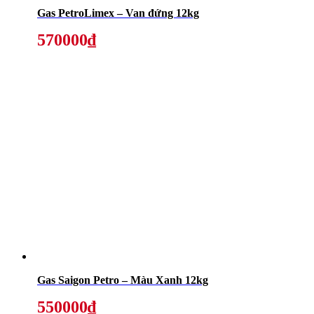
Gas PetroLimex – Van đứng 12kg
570000₫
Gas Saigon Petro – Màu Xanh 12kg
550000₫