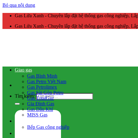
Bỏ qua nội dung
Gas Lửa Xanh - Chuyên lắp đặt hệ thống gas công nghiệp, L
Gas Lửa Xanh - Chuyên lắp đặt hệ thống gas công nghiệp, L
Giao gas
Gas Bình Minh
Gas Petro Việt Nam
Gas Petrolimex
Gas Sài Gòn Petro
Tìm kiếm:
Gas TotalGaz
Gia Đình Gas
Gas Dầu Khí
MISS Gas
Gas công nghiệp
Bếp Gas công nghiệp
Hệ thống gas