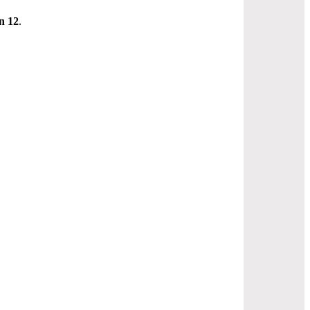
n 12
.