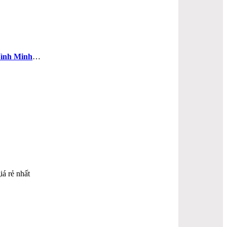
ình Minh
…
iá rẻ nhất