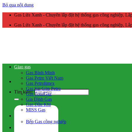
Bỏ qua nội dung
Gas Lửa Xanh - Chuyên lắp đặt hệ thống gas công nghiệp, L
Gas Lửa Xanh - Chuyên lắp đặt hệ thống gas công nghiệp, L
Giao gas
Gas Bình Minh
Gas Petro Việt Nam
Gas Petrolimex
Gas Sài Gòn Petro
Tìm kiếm:
Gas TotalGaz
Gia Đình Gas
Gas Dầu Khí
MISS Gas
Gas công nghiệp
Bếp Gas công nghiệp
Hệ thống gas