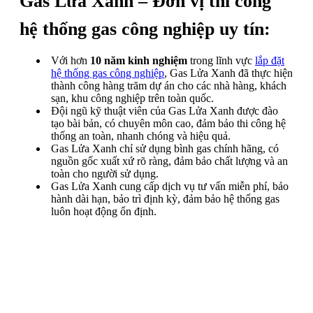
Gas Lửa Xanh – Đơn vị thi công
hệ thống gas công nghiệp uy tín:
Với hơn
10 năm kinh nghiệm
trong lĩnh vực
lắp đặt
hệ thống gas công nghiệp
, Gas Lửa Xanh đã thực hiện
thành công hàng trăm dự án cho các nhà hàng, khách
sạn, khu công nghiệp trên toàn quốc.
Đội ngũ kỹ thuật viên của Gas Lửa Xanh được đào
tạo bài bản, có chuyên môn cao, đảm bảo thi công hệ
thống an toàn, nhanh chóng và hiệu quả.
Gas Lửa Xanh chỉ sử dụng bình gas chính hãng, có
nguồn gốc xuất xứ rõ ràng, đảm bảo chất lượng và an
toàn cho người sử dụng.
Gas Lửa Xanh cung cấp dịch vụ tư vấn miễn phí, bảo
hành dài hạn, bảo trì định kỳ, đảm bảo hệ thống gas
luôn hoạt động ổn định.