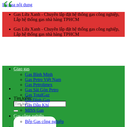
Bỏ qua nội dung
Gas Lửa Xanh - Chuyên lắp đặt hệ thống gas công nghiệp,
Lắp hệ thống gas nhà hàng TPHCM
Gas Lửa Xanh - Chuyên lắp đặt hệ thống gas công nghiệp,
Lắp hệ thống gas nhà hàng TPHCM
Giao gas
Gas Bình Minh
Gas Petro Việt Nam
Gas Petrolimex
Gas Sài Gòn Petro
Gas TotalGaz
Tìm kiếm:
Gia Đình Gas
Gas Dầu Khí
MISS Gas
Gas công nghiệp
Bếp Gas công nghiệp