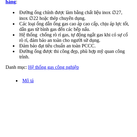
hàng
:
Đường ống chính được làm bằng chất liệu inox ∅27,
inox ∅22 hoặc thép chuyên dụng.
Các loại ống dẫn ống gas cao áp cao cấp, chịu áp lực tốt,
dẫn gas từ bình gas đến các bếp nấu.
Hệ thống chống rò rỉ gas, tự động ngắt gas khi có sự cố
rò rỉ, đảm bảo an toàn cho người sử dụng.
Đảm bảo đạt tiêu chuẩn an toàn PCCC.
Đường ống được thi công đẹp, phù hợp mỹ quan công
trình.
Danh mục:
Hệ thống gas công nghiệp
Mô tả