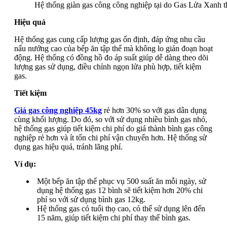
Hệ thống giàn gas công công nghiệp tại do Gas Lửa Xanh th
Hiệu quả
Hệ thống gas cung cấp lượng gas ổn định, đáp ứng nhu cầu
nấu nướng cao của bếp ăn tập thể mà không lo gián đoạn hoạt
động. Hệ thống có đồng hồ đo áp suất giúp dễ dàng theo dõi
lượng gas sử dụng, điều chỉnh ngọn lửa phù hợp, tiết kiệm
gas.
Tiết kiệm
Giá gas công nghiệp 45kg
rẻ hơn 30% so với gas dân dụng
cùng khối lượng. Do đó, so với sử dụng nhiều bình gas nhỏ,
hệ thống gas giúp tiết kiệm chi phí do giá thành bình gas công
nghiệp rẻ hơn và ít tốn chi phí vận chuyển hơn. Hệ thống sử
dụng gas hiệu quả, tránh lãng phí.
Ví dụ:
Một bếp ăn tập thể phục vụ 500 suất ăn mỗi ngày, sử
dụng hệ thống gas 12 bình sẽ tiết kiệm hơn 20% chi
phí so với sử dụng bình gas 12kg.
Hệ thống gas có tuổi thọ cao, có thể sử dụng lên đến
15 năm, giúp tiết kiệm chi phí thay thế bình gas.