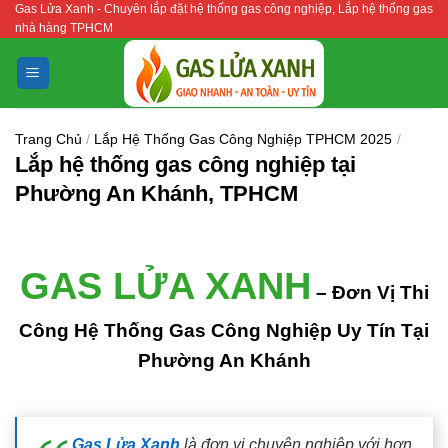
Gas Lửa Xanh - Chuyên lắp đặt hệ thống gas công nghiệp, Lắp hệ thống gas
Bỏ
nhà hàng TPHCM
qua
nội
dung
Trang Chủ
/
Lắp Hệ Thống Gas Công Nghiệp TPHCM 2025
/
Lắp hệ thống gas công nghiệp tại
Phường An Khánh, TPHCM
GAS LỬA XANH
– Đơn Vị Thi
Công Hệ Thống Gas Công Nghiệp Uy Tín Tại
Phường An Khánh
Gas Lửa Xanh
là đơn vị chuyên nghiệp với hơn